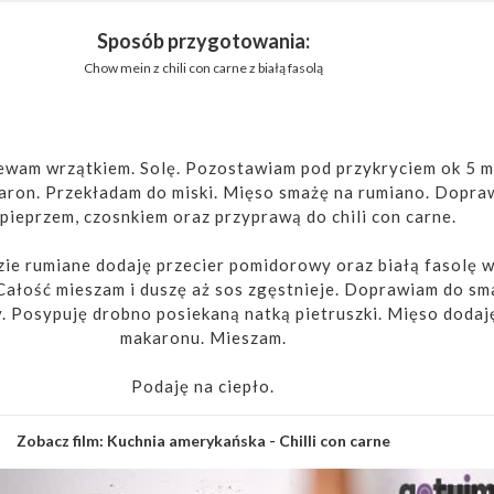
Sposób przygotowania:
Chow mein z chili con carne z białą fasolą
wam wrzątkiem. Solę. Pozostawiam pod przykryciem ok 5 m
ron. Przekładam do miski. Mięso smażę na rumiano. Dopra
 pieprzem, czosnkiem oraz przyprawą do chili con carne.
zie rumiane dodaję przecier pomidorowy oraz białą fasolę w
ałość mieszam i duszę aż sos zgęstnieje. Doprawiam do sm
y. Posypuję drobno posiekaną natką pietruszki. Mięso dodaj
makaronu. Mieszam.
Podaję na ciepło.
Zobacz film:
Kuchnia amerykańska - Chilli con carne