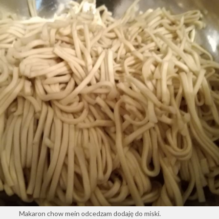
Makaron chow mein odcedzam dodaję do miski.