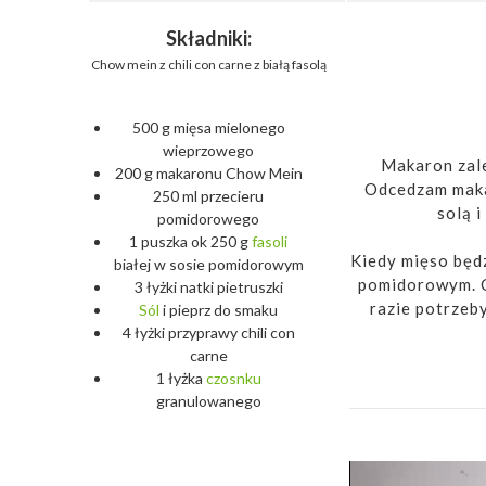
Składniki:
Chow mein z chili con carne z białą fasolą
500 g mięsa mielonego
wieprzowego
Makaron zale
200 g makaronu Chow Mein
Odcedzam maka
250 ml przecieru
solą i
pomidorowego
1 puszka ok 250 g
fasoli
Kiedy mięso będ
białej w sosie pomidorowym
pomidorowym. C
3 łyżki natki pietruszki
razie potrzeb
Sól
i pieprz do smaku
4 łyżki przyprawy chili con
carne
1 łyżka
czosnku
granulowanego