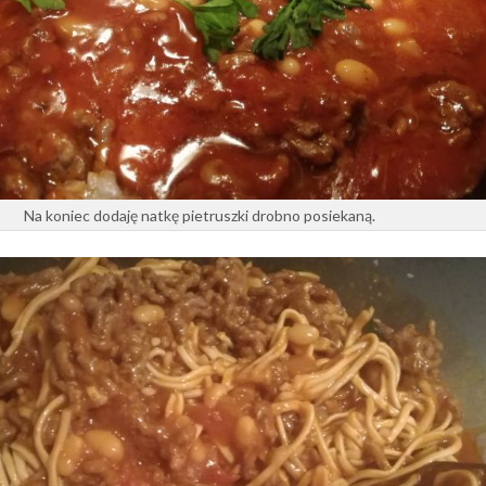
Na koniec dodaję natkę pietruszki drobno posiekaną.