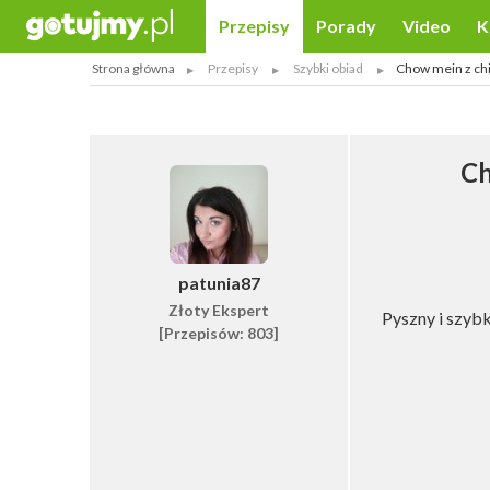
Przepisy
Porady
Video
K
Strona główna
Przepisy
Szybki obiad
Chow mein z chil
Ch
patunia87
Złoty Ekspert
Pyszny i szybk
[Przepisów: 803]