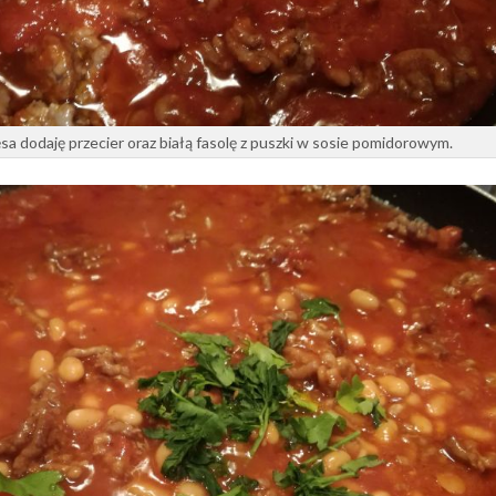
sa dodaję przecier oraz białą fasolę z puszki w sosie pomidorowym.