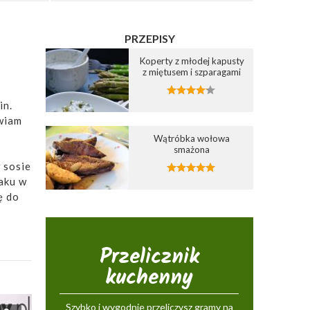
PRZEPISY
Koperty z młodej kapusty
z miętusem i szparagami
in.
wiam
Wątróbka wołowa
smażona
 sosie
aku w
ę do
Przelicznik
kuchenny
Szybko i wygodnie przeliczysz gramy na