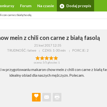
onkursy
Forum
Na czasie
Dodaj przepis
i con carne z białą fasolą
ow mein z chili con carne z białą fasolą
21 kwi 2017 12:35
TRUDNOŚĆ: łatwe
CZAS:
1-30 min
PORCJE:
2
ocena:
5
/5 głosów:
1
i w przygotowaniu makaron chow mein z chili con carne z białą fa
idealny obiad dla naszych mężczyzn. Polecam.
1