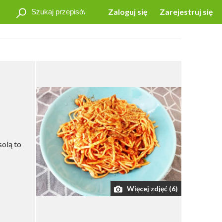
Zaloguj się
Zarejestruj się
solą to
Więcej zdjęć (6)