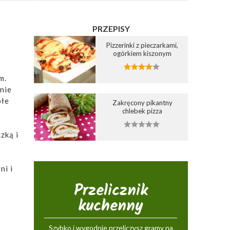
PRZEPISY
Pizzerinki z pieczarkami,
ogórkiem kiszonym
m.
nie
płe
Zakręcony pikantny
chlebek pizza
zką i
ni i
Przelicznik
kuchenny
Szybko i wygodnie przeliczysz gramy na