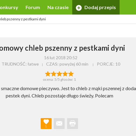
onkursy
Forum
Na czasie
Dodaj przepis
eb pszenny z pestkami dyni
omowy chleb pszenny z pestkami dyni
16 lut 2018 20:52
TRUDNOŚĆ: łatwe
CZAS:
powyżej 60 min
PORCJE:
10
ocena:
5
/5 głosów:
1
smaczne domowe pieczywo. Jest to chleb z mąki pszennej z dod
pestek dyni. Chleb pozostaje długo świeży. Polecam
1