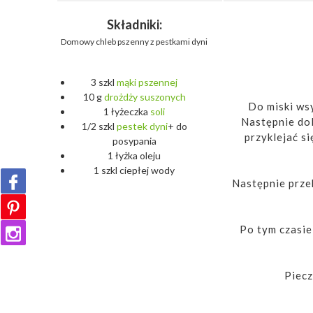
Składniki:
Domowy chleb pszenny z pestkami dyni
3 szkl
mąki
pszennej
10 g
drożdży
suszonych
Do miski wsy
1 łyżeczka
soli
Następnie dol
1/2 szkl
pestek
dyni
+ do
przyklejać s
posypania
1 łyżka oleju
1 szkl ciepłej wody
Następnie prze
Po tym czasie
Piecz