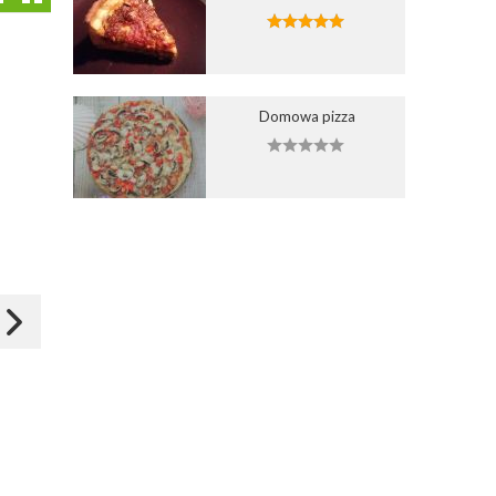
Domowa pizza
Dodaj do ulubionych
Dodaj do ulubionych
1
Wybierz listę:
Wybierz listę:
Chleb z dynią i musli
Chleb z dynią, orzechami
włoskimi i tymiankiem
28 paź 2015 17:50
15 sty 2016 21:32
Zapisz
Zapisz
Alex_M