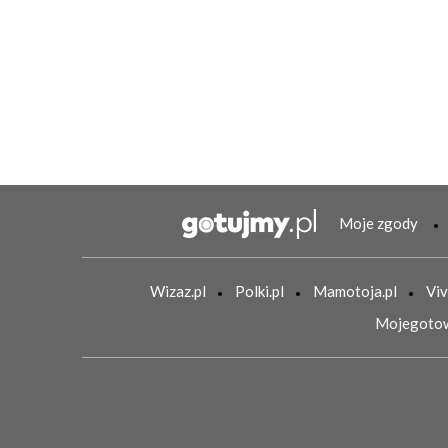
Moje zgody
Wizaz.pl
Polki.pl
Mamotoja.pl
Viv
Mojegotow