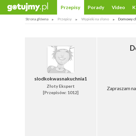
Przepisy
Porady
Video
K
Strona główna
Przepisy
Wypieki na słono
Domowy chl
D
slodkokwasnakuchnia1
Złoty Ekspert
Zapraszam na 
[Przepisów: 1012]