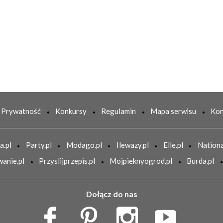
Prywatność
Konkursy
Regulamin
Mapa serwisu
Kon
a.pl
Party.pl
Modago.pl
Ilewazy.pl
Elle.pl
Nationa
anie.pl
Przyslijprzepis.pl
Mojpieknyogrod.pl
Burda.pl
Dołącz do nas