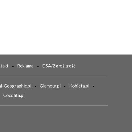
takt
Reklama
DSA/Zgłoś treść
l-Geographic.pl
Glamour.pl
Kobieta.pl
Cocolita.pl