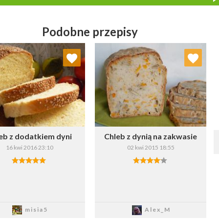
Podobne przepisy
Dodaj do ulubionych
Dodaj do ulubionych
Wybierz listę:
Wybierz listę:
eb z dodatkiem dyni
Chleb z dynią na zakwasie
16 kwi 2016 23:10
02 kwi 2015 18:55
Zapisz
Zapisz
misia5
Alex_M