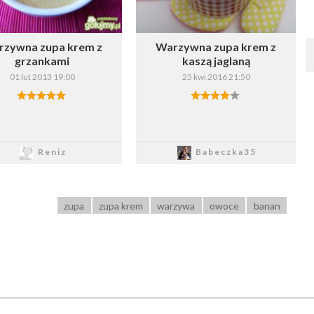
zywna zupa krem z
Warzywna zupa krem z
grzankami
kaszą jaglaną
01 lut 2013 19:00
25 kwi 2016 21:50
Zapisz
Zapisz
Reniz
Babeczka35
zupa
zupa krem
warzywa
owoce
banan