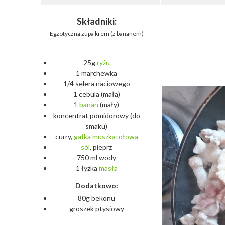
Składniki:
Egzotyczna zupa krem (z bananem)
25g
ryżu
1 marchewka
1/4 selera naciowego
1 cebula (mała)
1
banan
(mały)
koncentrat pomidorowy (do
smaku)
curry,
gałka
muszkatołowa
sól
, pieprz
750 ml wody
1 łyżka
masła
Dodatkowo:
80g bekonu
groszek ptysiowy