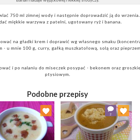
wlać 750 ml zimnej wody i następnie doprowadzić ją do wrzenia.
dać miękkie warzywa z patelni, ugotowany ryż i banana.
ować na gładki krem i doprawić wg własnego smaku (koncent
- u mnie 100 g, curry, gałką muszkatołową, solą oraz pieprzem
ować i po nalaniu do miseczek posypać - bekonem oraz groszki
ptysiowym.
Podobne przepisy
Dodaj do ulubionych
Dodaj do ulubionych
2
Wybierz listę:
Wybierz listę: