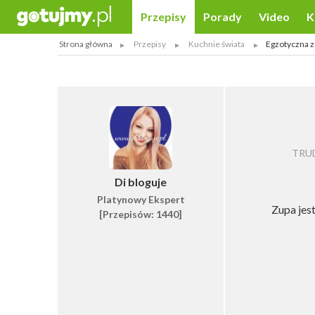
Przepisy
Porady
Video
K
Strona główna
Przepisy
Kuchnie świata
Egzotyczna 
TRUD
Di bloguje
Platynowy Ekspert
Zupa jes
[Przepisów: 1440]