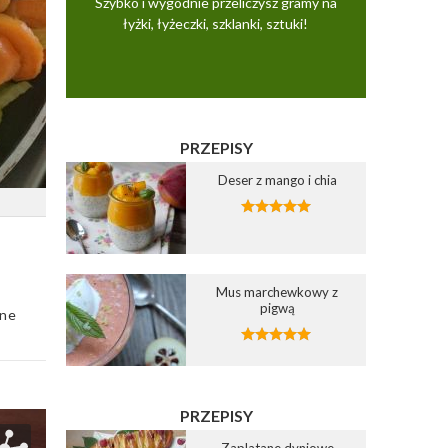
Szybko i wygodnie przeliczysz gramy na
łyżki, łyżeczki, szklanki, sztuki!
PRZEPISY
Deser z mango i chia
Mus marchewkowy z
pigwą
one
PRZEPISY
Zaplatane dyniowe