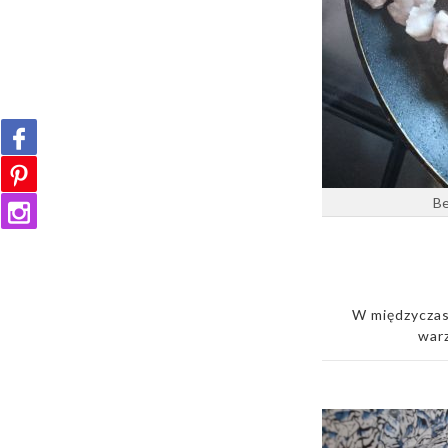
Be
W międzyczas
warz