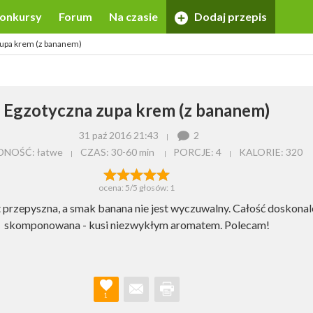
onkursy
Forum
Na czasie
Dodaj przepis
zupa krem (z bananem)
Egzotyczna zupa krem (z bananem)
31 paź 2016 21:43
2
NOŚĆ: łatwe
CZAS:
30-60 min
PORCJE:
4
KALORIE:
320
ocena:
5
/5 głosów:
1
t przepyszna, a smak banana nie jest wyczuwalny. Całość doskonal
skomponowana - kusi niezwykłym aromatem. Polecam!
1