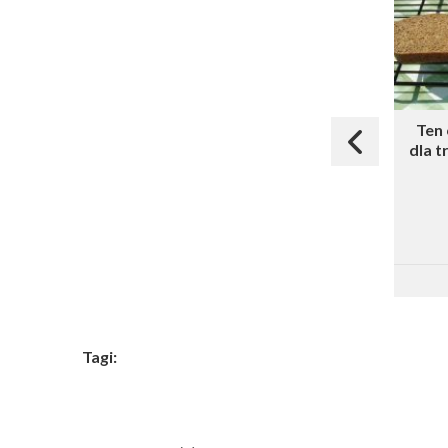
Ten 
dla 
Tagi: