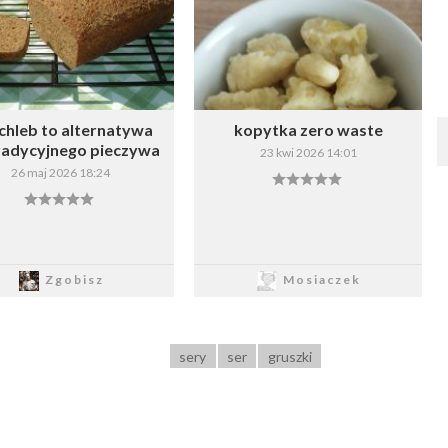
Wybierz listę:
Wybierz listę:
chleb to alternatywa
kopytka zero waste
tradycyjnego pieczywa
23 kwi 2026 14:01
26 maj 2026 18:24
Zapisz
Zapisz
Zgobisz
Mosiaczek
sery
ser
gruszki