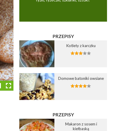
PRZEPISY
Kotlety z karczku
Domowe batoniki owsiane
PRZEPISY
Dodaj do ulubionych
Dodaj do ulubionych
Makaron z sosem i
kiełbaską