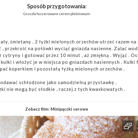
Sposób przygotowania:
Gruszki faszerowane serem pleśniowym
iały, śmietanę , 2 łyżki mielonych orzechów utrzeć razem na 
 , przekroić na połówki wyciąć gniazda nasienne. Zalać wod
 cytryny i gotować przez 10 minut , aż zmiękną . Wyjąć . Os
4 kulki i włożyć je w miejsca po gniazdach nasiennych . Kulki 
pać koperkiem i pozostałą łyżką mielonych orzechów .
odawać schłodzone jako samodzielną przystawkę .
ki nie mogą być słodkie , raczej z tych kwaskowatych .
Zobacz film:
Minipączki serowe