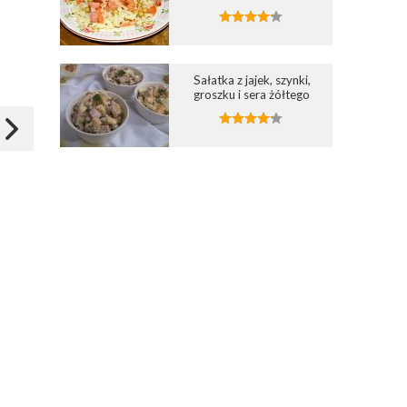
Wybierz listę:
Wybierz listę:
Sałatka z jajek, szynki,
groszku i sera żółtego
Hummus z pieczonej
Pasta z tuńczyka z serkie
papryki, marchewki i fety
wiejskim i awokado
02 mar 2026 18:41
21 sty 2026 15:16
Zapisz
Zapisz
Zgobisz
Zgobisz