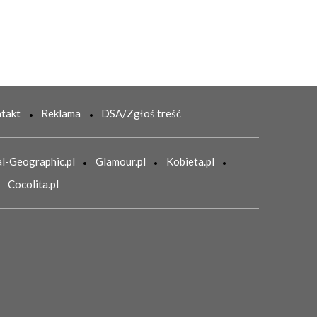
takt
Reklama
DSA/Zgłoś treść
l-Geographic.pl
Glamour.pl
Kobieta.pl
Cocolita.pl