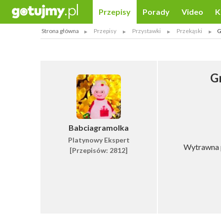
Przepisy
Porady
Video
K
Strona główna
Przepisy
Przystawki
Przekąski
G
G
Babciagramolka
Platynowy Ekspert
Wytrawna p
[Przepisów: 2812]