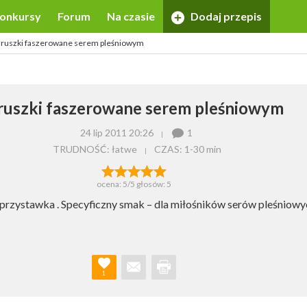
onkursy
Forum
Na czasie
Dodaj przepis
ruszki faszerowane serem pleśniowym
ruszki faszerowane serem pleśniowym
24 lip 2011 20:26
1
TRUDNOŚĆ: łatwe
CZAS:
1-30 min
ocena:
5
/5 głosów:
5
rzystawka . Specyficzny smak – dla miłośników serów pleśniowyc
1