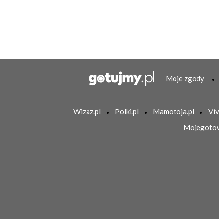
Moje zgody
Wizaz.pl
Polki.pl
Mamotoja.pl
Viv
Mojegotow