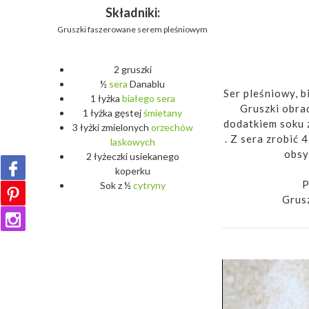
Składniki:
Gruszki faszerowane serem pleśniowym
2 gruszki
½
sera
Danablu
Ser pleśniowy, b
1 łyżka
białego
sera
Gruszki obrać
1 łyżka gęstej
śmietany
dodatkiem soku z
3 łyżki zmielonych
orzechów
. Z sera zrobić 
laskowych
obsy
2 łyżeczki usiekanego
koperku
P
Sok z ½
cytryny
Grusz