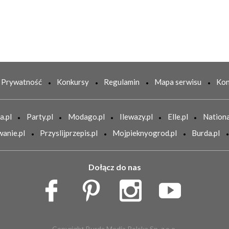
Prywatność
Konkursy
Regulamin
Mapa serwisu
Kon
a.pl
Party.pl
Modago.pl
Ilewazy.pl
Elle.pl
Nationa
anie.pl
Przyslijprzepis.pl
Mojpieknyogrod.pl
Burda.pl
Dołącz do nas
Copyright Burda Media Polska Sp. z o.o.