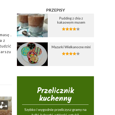
PRZEPISY
Pudding z chia z
kakaowym musem
masę .
a z
tudzić
Mazurki Wielkanocne mini
farszu
Przelicznik
kuchenny
Szybko i wygodnie przeliczysz gramy na
łyżki, łyżeczki, szklanki, sztuki!