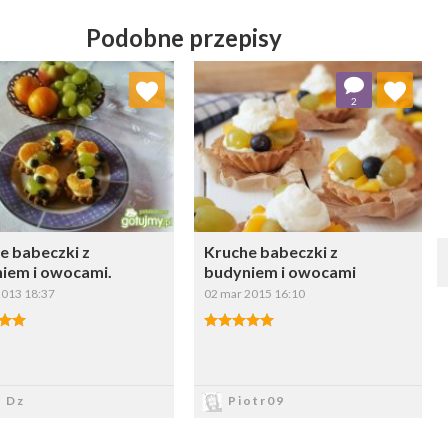
Podobne przepisy
Dodaj do ulubionych
Dodaj do ulubionych
2
Wybierz listę:
Wybierz listę:
e babeczki z
Kruche babeczki z
iem i owocami.
budyniem i owocami
2013 18:37
02 mar 2015 16:10
Zapisz
Zapisz
a Dz
Piotr09