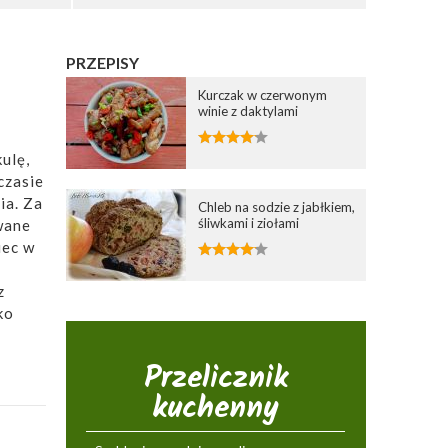
PRZEPISY
Kurczak w czerwonym
winie z daktylami
ulę,
czasie
ia. Za
Chleb na sodzie z jabłkiem,
śliwkami i ziołami
wane
iec w
i
z
ko
Przelicznik
kuchenny