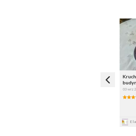
Kruch
budyn
03 wrz 
El