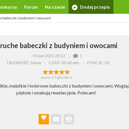
onkursy
Forum
Na czasie
Dodaj przepis
e babeczki z budyniem i owocami
ruche babeczki z budyniem i owocami
19 kwi 2015 20:12
1
TRUDNOŚĆ: łatwe
CZAS:
30-60 min
PORCJE:
20
ocena:
5
/5 głosów:
6
dkie, malutkie i kolorowe babeczki z budyniem i owocami. Wyglą
pięknie i smakują rewelacyjnie. Polecam!
3