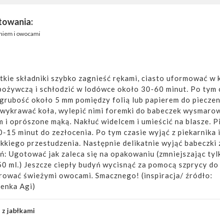
towania:
yniem i owocami
tkie składniki szybko zagnieść rękami, ciasto uformować w k
pożywczą i schłodzić w lodówce około 30-60 minut. Po tym 
grubość około 5 mm pomiędzy folią lub papierem do pieczen
 wykrawać koła, wylepić nimi foremki do babeczek wysmaro
 i oprószone mąką. Nakłuć widelcem i umieścić na blasze. P
-15 minut do zezłocenia. Po tym czasie wyjąć z piekarnika 
kkiego przestudzenia. Następnie delikatnie wyjąć babeczki 
ń: Ugotować jak zaleca się na opakowaniu (zmniejszając tyl
50 ml.) Jeszcze ciepły budyń wycisnąć za pomocą szprycy do
rować świeżymi owocami. Smacznego! (inspiracja/ źródło:
enka Agi)
 z jabłkami