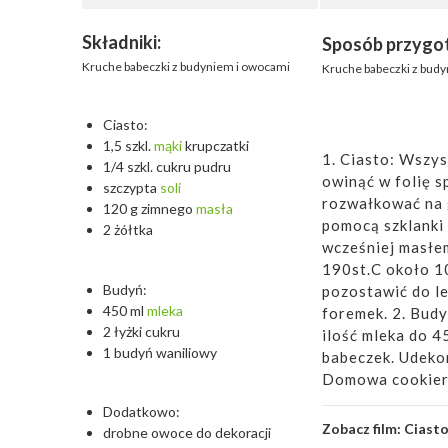
Składniki:
Sposób przygo
Kruche babeczki z budyniem i owocami
Kruche babeczki z bud
Ciasto:
1,5 szkl.
mąki
krupczatki
1. Ciasto: Wszys
1/4 szkl. cukru pudru
owinąć w folię s
szczypta
soli
rozwałkować na 
120 g zimnego
masła
pomocą szklanki
2 żółtka
wcześniej masłem
190st.C około 10
Budyń:
pozostawić do le
450 ml
mleka
foremek. 2. Budy
2 łyżki cukru
ilość mleka do 4
1 budyń waniliowy
babeczek. Udeko
Domowa cookier
Dodatkowo:
Zobacz film:
Ciasto
drobne owoce do dekoracji