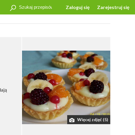
Zaloguj się
Zarejestruj się
dają
Więcej zdjęć (5)