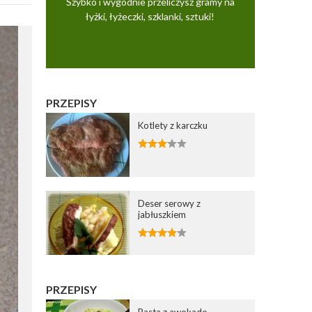
Szybko i wygodnie przeliczysz gramy na
łyżki, łyżeczki, szklanki, sztuki!
PRZEPISY
Kotlety z karczku
Deser serowy z
jabłuszkiem
PRZEPISY
Pasta z awokado