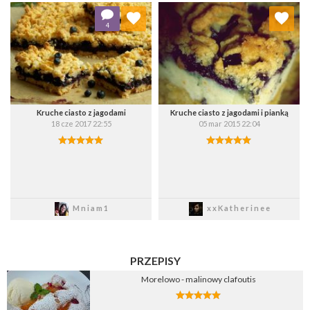
Dodaj do ulubionych
Dodaj do ulubionych
4
Wybierz listę:
Wybierz listę:
Kruche ciasto z jagodami
Kruche ciasto z jagodami i pianką
18 cze 2017 22:55
05 mar 2015 22:04
Zapisz
Zapisz
Mniam1
xxKatherinee
PRZEPISY
Morelowo - malinowy clafoutis