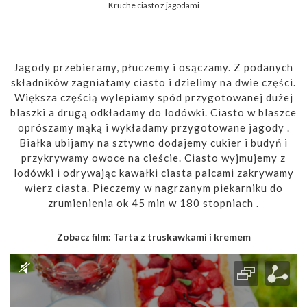
Kruche ciasto z jagodami
Jagody przebieramy, płuczemy i osączamy. Z podanych
składników zagniatamy ciasto i dzielimy na dwie części.
Większa częścią wylepiamy spód przygotowanej dużej
blaszki a drugą odkładamy do lodówki. Ciasto w blaszce
oprószamy mąką i wykładamy przygotowane jagody .
Białka ubijamy na sztywno dodajemy cukier i budyń i
przykrywamy owoce na cieście. Ciasto wyjmujemy z
lodówki i odrywając kawałki ciasta palcami zakrywamy
wierz ciasta. Pieczemy w nagrzanym piekarniku do
zrumienienia ok 45 min w 180 stopniach .
Zobacz film:
Tarta z truskawkami i kremem