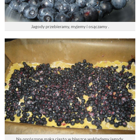
Jagody przebieramy, myjemy i osączamy .
Na oprószone mąką ciasto w blaszce wykładamy jagody.