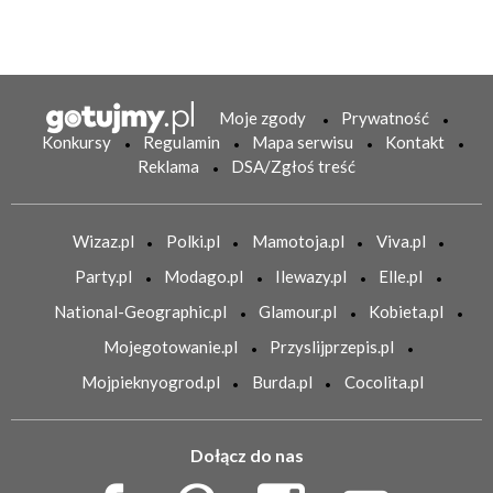
Moje zgody
Prywatność
Konkursy
Regulamin
Mapa serwisu
Kontakt
Reklama
DSA/Zgłoś treść
Wizaz.pl
Polki.pl
Mamotoja.pl
Viva.pl
Party.pl
Modago.pl
Ilewazy.pl
Elle.pl
National-Geographic.pl
Glamour.pl
Kobieta.pl
Mojegotowanie.pl
Przyslijprzepis.pl
Mojpieknyogrod.pl
Burda.pl
Cocolita.pl
Dołącz do nas