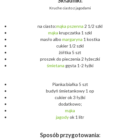
Składniki:
Kruche ciasto z jagodami
na ciasto:
mąka
pszenna
2 1/2 szkl
mąka
krupczatka 1 szkl
masło albo
margaryna
1 kostka
cukier 1/2 szkl
żółtka 5 szt
proszek do pieczenia 2 łyżeczki
śmietana
gęsta 1-2 łyżki
Pianka:białka 5 szt
budyń śmietankowy 1 op
cukier ok 3 łyżki
dodatkowo;
mąka
jagody
ok 1 litr
Sposób przygotowania: