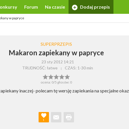
onkursy
Forum
Na czasie
Dodaj przepis
ekany w papryce
SUPERPRZEPIS
Makaron zapiekany w papryce
23 sty 2012 14:21
TRUDNOŚĆ: łatwe
CZAS:
1-30 min
ocena:
0
/5 głosów:
0
piekany inaczej- polecam tę wersję zapiekania na specjalne okaz
1