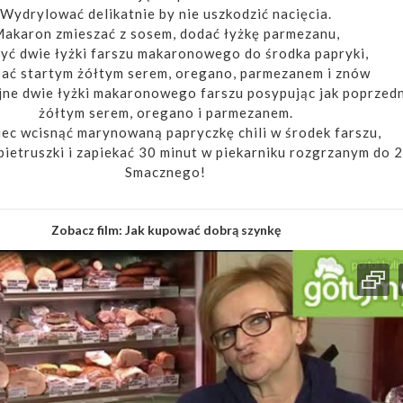
Wydrylować delikatnie by nie uszkodzić nacięcia.
akaron zmieszać z sosem, dodać łyżkę parmezanu,
yć dwie łyżki farszu makaronowego do środka papryki,
ać startym żółtym serem, oregano, parmezanem i znów
jne dwie łyżki makaronowego farszu posypując jak poprzed
żółtym serem, oregano i parmezanem.
ec wcisnąć marynowaną papryczkę chili w środek farszu,
pietruszki i zapiekać 30 minut w piekarniku rozgrzanym do 
Smacznego!
Zobacz film:
Jak kupować dobrą szynkę