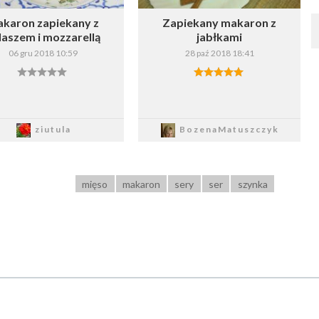
karon zapiekany z
Zapiekany makaron z
laszem i mozzarellą
jabłkami
06 gru 2018 10:59
28 paź 2018 18:41
Zapisz
Zapisz
ziutula
BozenaMatuszczyk
mięso
makaron
sery
ser
szynka