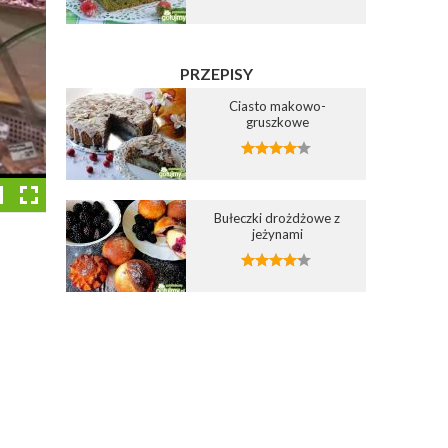
PRZEPISY
Ciasto makowo-
gruszkowe
Bułeczki drożdżowe z
jeżynami
Dodaj do ulubionych
Dodaj do ulubionych
2
Wybierz listę:
Wybierz listę: