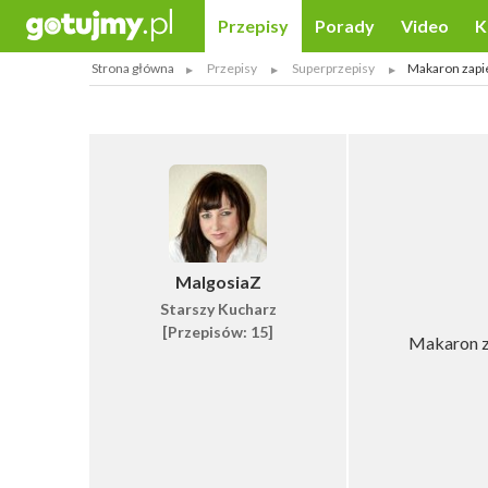
Przepisy
Porady
Video
K
Strona główna
Przepisy
Superprzepisy
Makaron zapi
MalgosiaZ
Starszy Kucharz
[Przepisów: 15]
Makaron za