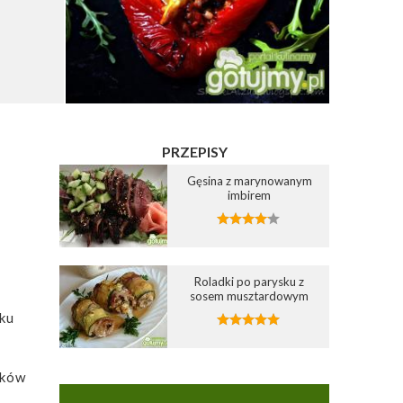
PRZEPISY
Gęsina z marynowanym
imbirem
Roladki po parysku z
sosem musztardowym
ku
oków