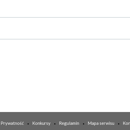
Prywatność
Konkursy
Regulamin
Mapa serwisu
Kon