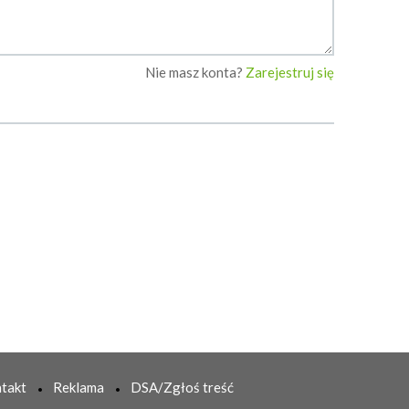
Nie masz konta?
Zarejestruj się
takt
Reklama
DSA/Zgłoś treść