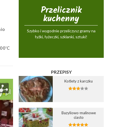
Przelicznik
kuchenny
nio
Szybko i wygodnie przeliczysz gramy na
łyżki, łyżeczki, szklanki, sztuki!
200'C
PRZEPISY
Kotlety z karczku
Bazyliowo-malinowe
ciasto