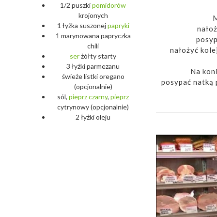
1/2 puszki
pomidorów
krojonych
M
1 łyżka suszonej
papryki
nałoż
1 marynowana papryczka
posyp
chili
nałożyć kole
ser
żółty starty
3 łyżki parmezanu
Na koni
świeże listki oregano
posypać natką 
(opcjonalnie)
sól,
pieprz
czarny
,
pieprz
cytrynowy (opcjonalnie)
2 łyżki oleju