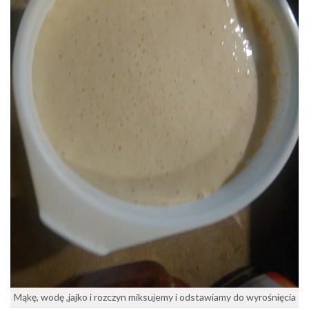
Mąkę, wodę ,jajko i rozczyn miksujemy i odstawiamy do wyrośnięcia