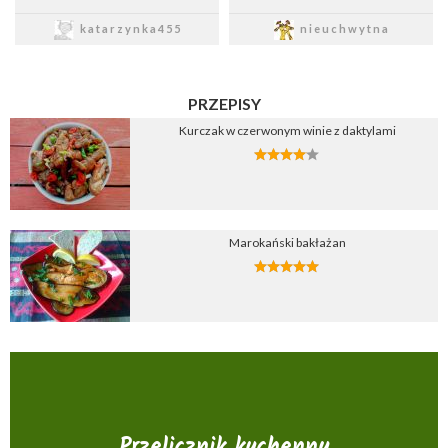
Zapisz
Zapisz
katarzynka455
nieuchwytna
PRZEPISY
Kurczak w czerwonym winie z daktylami
Marokański bakłażan
Przelicznik kuchenny