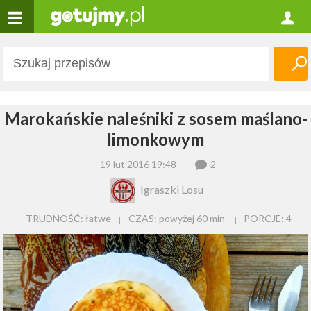
Marokańskie naleśniki z sosem maślano-
limonkowym
19 lut 2016 19:48
2
Igraszki Losu
TRUDNOŚĆ: łatwe
CZAS:
powyżej 60 min
PORCJE:
4