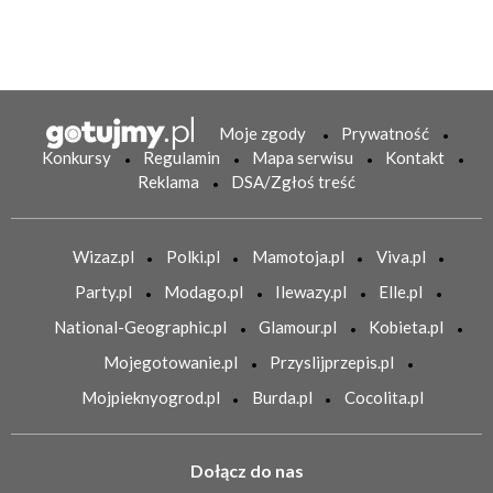
Moje zgody
Prywatność
Konkursy
Regulamin
Mapa serwisu
Kontakt
Reklama
DSA/Zgłoś treść
Wizaz.pl
Polki.pl
Mamotoja.pl
Viva.pl
Party.pl
Modago.pl
Ilewazy.pl
Elle.pl
National-Geographic.pl
Glamour.pl
Kobieta.pl
Mojegotowanie.pl
Przyslijprzepis.pl
Mojpieknyogrod.pl
Burda.pl
Cocolita.pl
Dołącz do nas