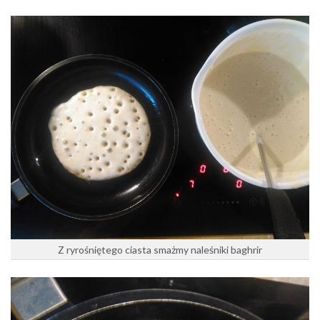
Z ryrośniętego ciasta smażmy naleśniki baghrir