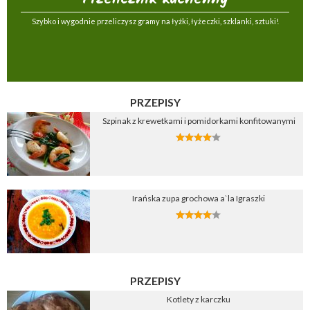
Szybko i wygodnie przeliczysz gramy na łyżki, łyżeczki, szklanki, sztuki!
PRZEPISY
Szpinak z krewetkami i pomidorkami konfitowanymi
Irańska zupa grochowa a`la Igraszki
PRZEPISY
Kotlety z karczku