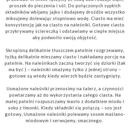
proszek do pieczenia i sól. Do połączonych sypkich
składników wbijamy jajko i dodajemy drożdże wszystko
miksujemy dolewając stopniowo wodę. Ciasto ma mieć
konsystencję jak na ciasto na naleśniki. Gotowe ciasto
przykrywamy ściereczką i odstawiamy w ciepłe miejsce
aby podwoiło swoją objętość.
Skropioną delikatnie tłuszczem patelnie rozgrzewamy,
łyżką delikatnie mieszamy ciasto i nakładamy porcję na
patelnie. Na naleśnikach zaczną tworzyć się dziurki (tak
ma być ) – naleśniki smażymy tylko z jednej strony –
gotowe są wtedy kiedy wierzch będzie zastygnięty.
Usmażone naleśniki przenosimy na talerz, a czynności
powtarzamy aż do wykorzystania całego ciasta. Na
małej patelni rozpuszczamy masło z dodatkiem miodu i
soku z limonki. Kiedy składniki się połączą – sos jest
gotowy, Usmażone naleśniki polewamy sosem maślano-
miodowym i serwujemy, smacznego.