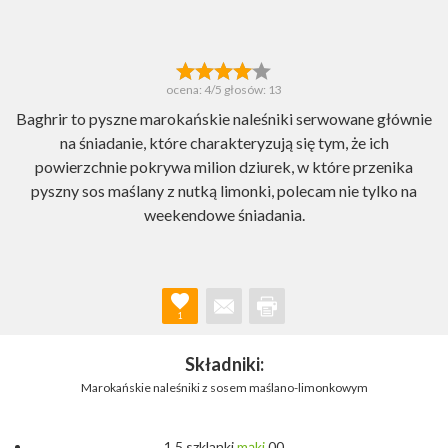
ocena:
4
/5 głosów:
13
Baghrir to pyszne marokańskie naleśniki serwowane głównie
na śniadanie, które charakteryzują się tym, że ich
powierzchnie pokrywa milion dziurek, w które przenika
pyszny sos maślany z nutką limonki, polecam nie tylko na
weekendowe śniadania.
1
Składniki:
Marokańskie naleśniki z sosem maślano-limonkowym
1,5 szklanki
mąki
00