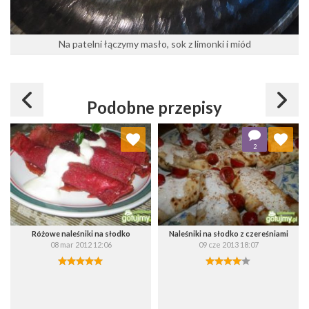
Na patelni łączymy masło, sok z limonki i miód
Podobne przepisy
Dodaj do ulubionych
Dodaj do ulubionych
2
Wybierz listę:
Wybierz listę:
Różowe naleśniki na słodko
Naleśniki na słodko z czereśniami
08 mar 2012 12:06
09 cze 2013 18:07