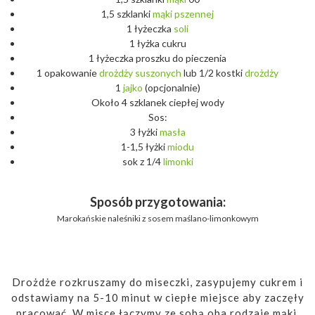
1,5 szklanki
mąki
pszennej
1 łyżeczka
soli
1 łyżka cukru
1 łyżeczka proszku do pieczenia
1 opakowanie
drożdży
suszonych
lub 1/2 kostki
drożdży
1
jajko
(opcjonalnie)
Około 4 szklanek ciepłej wody
Sos:
3 łyżki
masła
1-1,5 łyżki
miodu
sok z 1/4
limonki
Sposób przygotowania:
Marokańskie naleśniki z sosem maślano-limonkowym
Drożdże rozkruszamy do miseczki, zasypujemy cukrem i
odstawiamy na 5-10 minut w ciepłe miejsce aby zaczęły
pracować. W misce łączymy ze sobą oba rodzaje mąki,