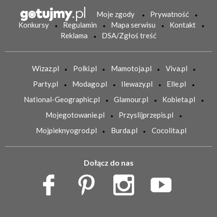
Moje zgody
Prywatność
Konkursy
Regulamin
Mapa serwisu
Kontakt
Reklama
DSA/Zgłoś treść
Wizaz.pl
Polki.pl
Mamotoja.pl
Viva.pl
Party.pl
Modago.pl
Ilewazy.pl
Elle.pl
National-Geographic.pl
Glamour.pl
Kobieta.pl
Mojegotowanie.pl
Przyslijprzepis.pl
Mojpieknyogrod.pl
Burda.pl
Cocolita.pl
Dołącz do nas