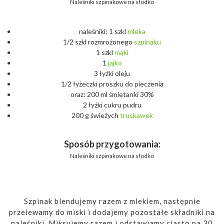
Naleśniki szpinakowe na słodko
naleśniki: 1 szkl
mleka
1/2 szkl rozmrożonego
szpinaku
1 szkl
mąki
1
jajko
3 łyżki oleju
1/2 łyżeczki proszku do pieczenia
oraz: 200 ml śmietanki 30%
2 łyżki cukru pudru
200 g świeżych
truskawek
Sposób przygotowania:
Naleśniki szpinakowe na słodko
Szpinak blendujemy razem z mlekiem, następnie
przelewamy do miski i dodajemy pozostałe składniki na
naleśniki. Miksujemy razem i odstawiamy ciasto na 30