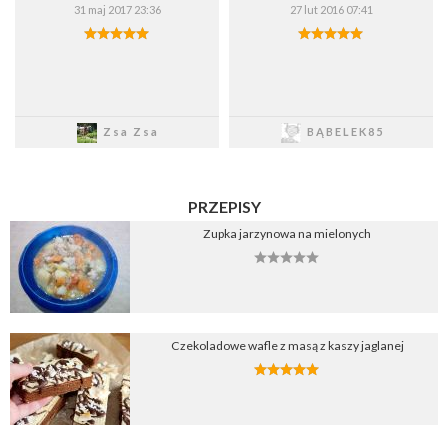
31 maj 2017 23:36
27 lut 2016 07:41
Zapisz
Zapisz
Zsa Zsa
BĄBELEK85
PRZEPISY
Zupka jarzynowa na mielonych
Czekoladowe wafle z masą z kaszy jaglanej