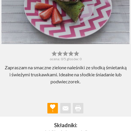
ocena:
0
/5 głosów:
0
Zapraszam na smaczne zielone naleśniki ze słodką śmietanką
i świeżymi truskawkami. Idealne na słodkie śniadanie lub
podwieczorek.
1
Składniki: