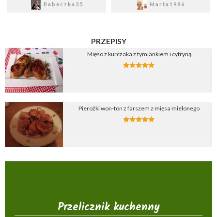
Babeczka35
Marta1986
PRZEPISY
Mięso z kurczaka z tymiankiem i cytryną
Pierożki won-ton z farszem z mięsa mielonego
Przelicznik kuchenny