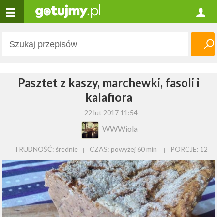
Pasztet z kaszy, marchewki, fasoli i
kalafiora
22 lut 2017 11:54
WWWiola
TRUDNOŚĆ: średnie
CZAS:
powyżej 60 min
PORCJE:
12