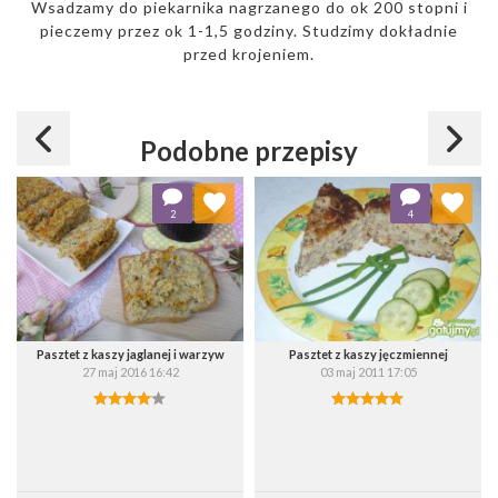
Wsadzamy do piekarnika nagrzanego do ok 200 stopni i
pieczemy przez ok 1-1,5 godziny. Studzimy dokładnie
przed krojeniem.
Podobne przepisy
Dodaj do ulubionych
Dodaj do ulubionych
2
4
Wybierz listę:
Wybierz listę:
Pasztet z kaszy jaglanej i warzyw
Pasztet z kaszy jęczmiennej
27 maj 2016 16:42
03 maj 2011 17:05
Zapisz
Zapisz