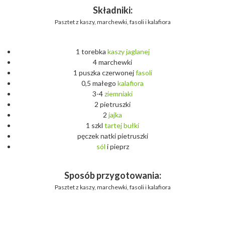
Składniki:
Pasztet z kaszy, marchewki, fasoli i kalafiora
1 torebka
kaszy
jaglanej
4 marchewki
1 puszka czerwonej
fasoli
0,5 małego
kalafiora
3-4
ziemniaki
2 pietruszki
2
jajka
1 szkl
tartej
bułki
pęczek natki pietruszki
sól
i pieprz
Sposób przygotowania:
Pasztet z kaszy, marchewki, fasoli i kalafiora