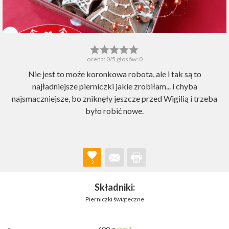
ocena:
0
/5 głosów:
0
Nie jest to może koronkowa robota, ale i tak są to
najładniejsze pierniczki jakie zrobiłam... i chyba
najsmaczniejsze, bo zniknęły jeszcze przed Wigilią i trzeba
było robić nowe.
2
Składniki:
Pierniczki świąteczne