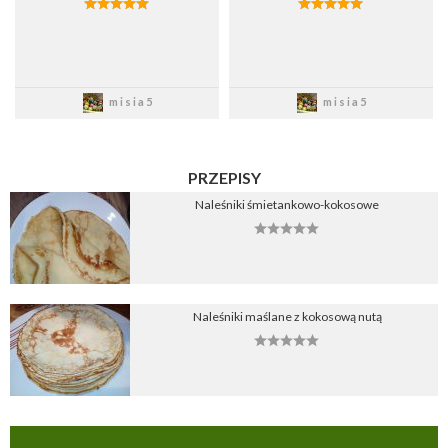
Zapisz
Zapisz
misia5
misia5
PRZEPISY
Naleśniki śmietankowo-kokosowe
Naleśniki maślane z kokosową nutą