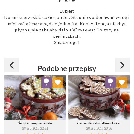
ETAP 6:
Lukier:
Do miski przesiać cukier puder. Stopniowo dodawać wodę i
mieszać aż masa będzie jednolita. Konsystencja niezbyt
płynna, ale taka aby dało się" rysować " wzory na
pierniczkach.
Smacznego!
Podobne przepisy
Dodaj do ulubionych
Dodaj do ulubionych
7
9
Wybierz listę:
Wybierz listę:
Świąteczne pierniczki
Pierniczki z dodatkiem kakao
29 gru 2017 22:21
28 gru 2017 23:02