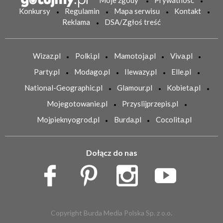
Konkursy
Regulamin
Mapa serwisu
Kontakt
Reklama
DSA/Zgłoś treść
Wizaz.pl
Polki.pl
Mamotoja.pl
Viva.pl
Party.pl
Modago.pl
Ilewazy.pl
Elle.pl
National-Geographic.pl
Glamour.pl
Kobieta.pl
Mojegotowanie.pl
Przyslijprzepis.pl
Mojpieknyogrod.pl
Burda.pl
Cocolita.pl
Dołącz do nas
Copyright Burda Media Polska Sp. z o.o.