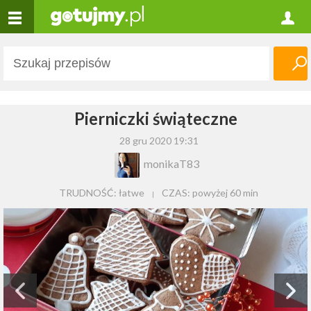
Pierniczki świąteczne
28 gru 2020 19:31
monikaT83
TRUDNOŚĆ: łatwe
CZAS:
powyżej 60 min