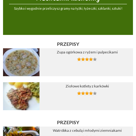
Szybko i wygodnie przeliczysz gramy na łyżki, łyżeczki, szklanki, sztuki!
PRZEPISY
Zupa ogórkowa z ryżem i pulpecikami
Ziołowe kotlety z karkówki
PRZEPISY
Watróbka z cebulą i młodymi ziemniakami