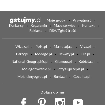
Moje zgody
Prywatność
Konkursy
Regulamin
Mapa serwisu
Kontakt
Reklama
DSA/Zgłoś treść
Wizaz.pl
Polki.pl
Mamotoja.pl
Viva.pl
Party.pl
Modago.pl
Ilewazy.pl
Elle.pl
National-Geographic.pl
Glamour.pl
Kobieta.pl
Mojegotowanie.pl
Przyslijprzepis.pl
Mojpieknyogrod.pl
Burda.pl
Cocolita.pl
Dołącz do nas