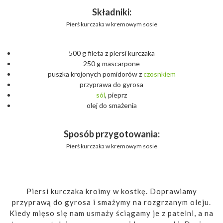
Składniki:
Pierś kurczaka w kremowym sosie
500 g fileta z piersi kurczaka
250 g mascarpone
puszka krojonych pomidorów z
czosnkiem
przyprawa do gyrosa
sól
, pieprz
olej do smażenia
Sposób przygotowania:
Pierś kurczaka w kremowym sosie
Piersi kurczaka kroimy w kostkę. Doprawiamy
przyprawą do gyrosa i smażymy na rozgrzanym oleju.
Kiedy mięso się nam usmaży ściągamy je z patelni, a na