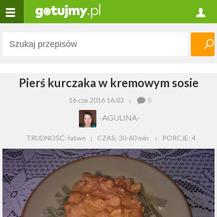
Pierś kurczaka w kremowym sosie
16 cze 2016 16:03
5
-AGULINA-
TRUDNOŚĆ: łatwe
CZAS:
30-60 min
PORCJE:
4