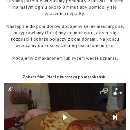
tą samą patelnie wrzucamy pomidory z puszki. Dusimy
na małym ogniu około 8 minut aby pomidory się
znacznie rozpadły.
Następnie do pomidorów dodajemy serek mascarpone,
przyprawiamy.Gotujemy do momentu, aż ser się
rozpuści i dobrze połączy z pomidorami. Na końcu
wrzucamy do sosu wcześniej usmażone mięso.
Podajemy z makaronem lub ryżem wedle uznania.
Zobacz film:
Pierś z kurczaka po marokańsku