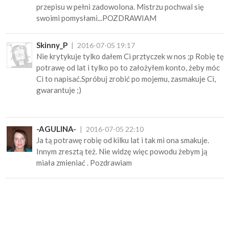
przepisu w pełni zadowolona. Mistrzu pochwal się
swoimi pomysłami...POZDRAWIAM
Skinny_P
2016-07-05 19:17
Nie krytykuje tylko dałem Ci prztyczek w nos ;p Robię tę
potrawę od lat i tylko po to założyłem konto, żeby móc
Ci to napisać.Spróbuj zrobić po mojemu, zasmakuje Ci,
gwarantuje ;)
-AGULINA-
2016-07-05 22:10
Ja tą potrawę robię od kilku lat i tak mi ona smakuje.
Innym zresztą też. Nie widzę więc powodu żebym ją
miała zmieniać . Pozdrawiam