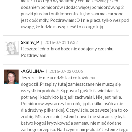
materii.Do tego wypadałoby cebule zeszklić przed
dodaniem pomidorów i dodać więcej pomidorów, np 2
puszki plus kartonik koncentratu, bo sam mascarpone
jest dość mdły. Pozdrawiam :D I nie płacz, tylko weź pod
uwagę, że ludzie muszą zjeść to co ugotują.
Skinny_P
2016-07-01 19:32
I jeszcze jedno, broń boże nie dodajemy czosnku.
Pozdrawiam!
-AGULINA-
2016-07-02 00:06
Jeszcze się nie urodził taki co każdemu
dogodził!Przepisy tutaj zamieszczane nie muszą się
wszystkim podobać. Są gusta i guściki.Uwielbiam tą
potrawę i każdy kto ją zjadł zachwalał. Nie jest mdła.
Pomidorów wystarczy bo robię ją dla kilku osób a nie
dla drużyny piłkarskiej. Oczywiście, że zawsze jem to co
zrobię. Mistrzem nie jestem i nawet nie staram się być.
Łatwo kogoś krytykować a samemu nie mieć dodane
żadnego przepisu. Nad czym mam płakać? Jestem z tego