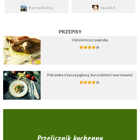
Zapisz
Zapisz
Bernadetta
iwa643
PRZEPISY
Ośmiornica z papryką
Potrawka z kaszą jaglaną, kurczakiem i warzywami
Przelicznik kuchenny