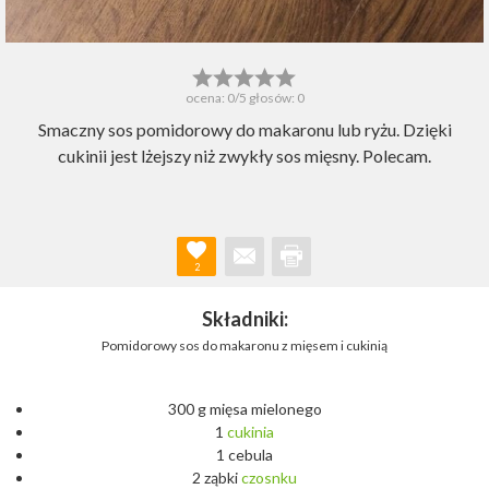
ocena:
0
/5 głosów:
0
Smaczny sos pomidorowy do makaronu lub ryżu. Dzięki
cukinii jest lżejszy niż zwykły sos mięsny. Polecam.
2
Składniki:
Pomidorowy sos do makaronu z mięsem i cukinią
300 g mięsa mielonego
1
cukinia
1 cebula
2 ząbki
czosnku