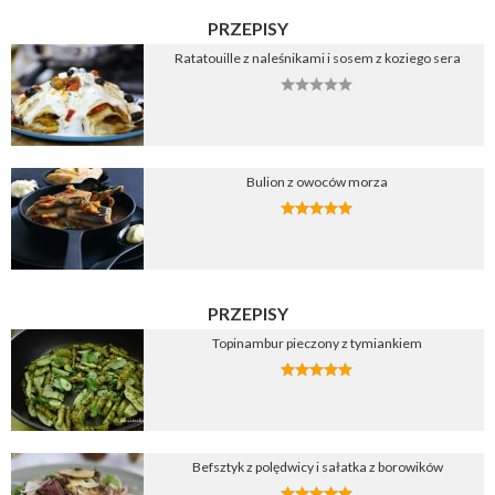
PRZEPISY
Ratatouille z naleśnikami i sosem z koziego sera
Bulion z owoców morza
PRZEPISY
Topinambur pieczony z tymiankiem
Befsztyk z polędwicy i sałatka z borowików