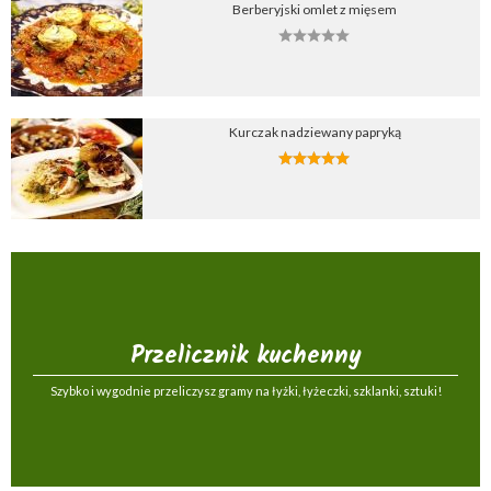
Berberyjski omlet z mięsem
Kurczak nadziewany papryką
Przelicznik kuchenny
Szybko i wygodnie przeliczysz gramy na łyżki, łyżeczki, szklanki, sztuki!