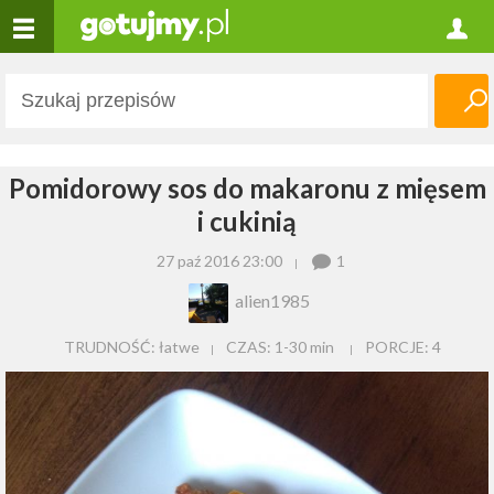
Pomidorowy sos do makaronu z mięsem
i cukinią
27 paź 2016 23:00
1
alien1985
TRUDNOŚĆ: łatwe
CZAS:
1-30 min
PORCJE:
4