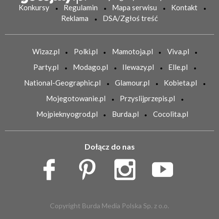
Konkursy
Regulamin
Mapa serwisu
Kontakt
Reklama
DSA/Zgłoś treść
Wizaz.pl
Polki.pl
Mamotoja.pl
Viva.pl
Party.pl
Modago.pl
Ilewazy.pl
Elle.pl
National-Geographic.pl
Glamour.pl
Kobieta.pl
Mojegotowanie.pl
Przyslijprzepis.pl
Mojpieknyogrod.pl
Burda.pl
Cocolita.pl
Dołącz do nas
Copyright Burda Media Polska Sp. z o.o.