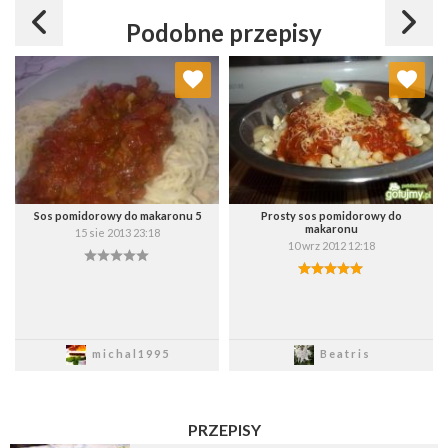
Podobne przepisy
Dodaj do ulubionych
Dodaj do ulubionych
Wybierz listę:
Wybierz listę:
Sos pomidorowy do makaronu 5
Prosty sos pomidorowy do
makaronu
15 sie 2013 23:18
10 wrz 2012 12:18
Zapisz
Zapisz
michal1995
Beatris
PRZEPISY