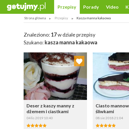
Przepisy
Porady
Video
K
Strona główna
Przepisy
Kasza manna kakaowa
Znaleziono:
17
w dziale przepisy
Szukano:
kasza manna kakaowa
Dodaj do ulubionych
Dodaj do
Wybierz listę:
W
Deser z kaszy manny z
Ciasto mannowi
dżemem i ciastkami
śliwkami
04 lis 2019 10:40
08 sie 2018 21:04