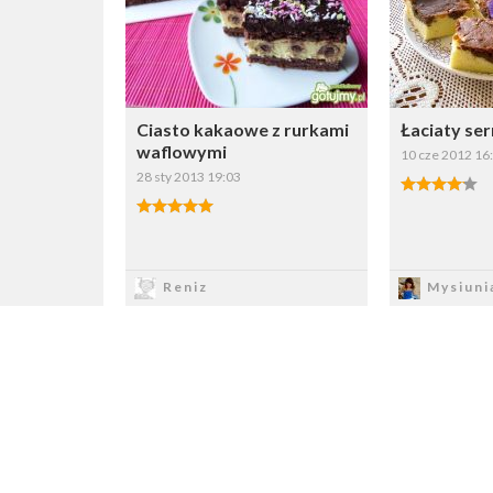
Ciasto kakaowe z rurkami
Łaciaty ser
waflowymi
10 cze 2012 16
28 sty 2013 19:03
Zapisz
Z
Reniz
Mysiuni