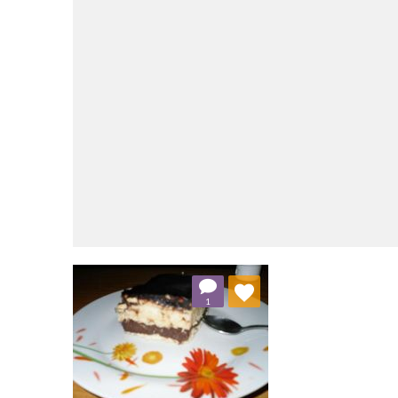
Dodaj do ulubionych
1
Wybierz listę: