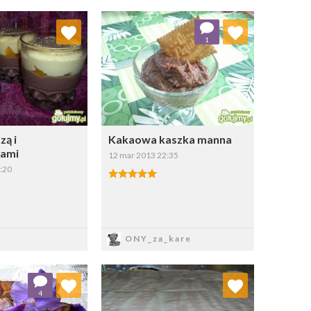
j do ulubionych
Dodaj do ulubionych
1
Wybierz listę:
Wybierz listę:
zą i
Kakaowa kaszka manna
ami
12 mar 2013 22:35
:20
apisz
Zapisz
ONY_za_kare
j do ulubionych
Dodaj do ulubionych
4
Wybierz listę:
Wybierz listę: