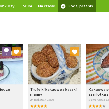
onkursy
Forum
Na czasie
Dodaj przepis
 ulubionych
Dodaj do ulubionych
Doda
2
ybierz listę:
Wybierz listę:
ec ze
Trufelki kakaowe z kaszki
Kakaowa s
manny
szarlotka z
24 maj 2017 22:05
21 mar 2015 13