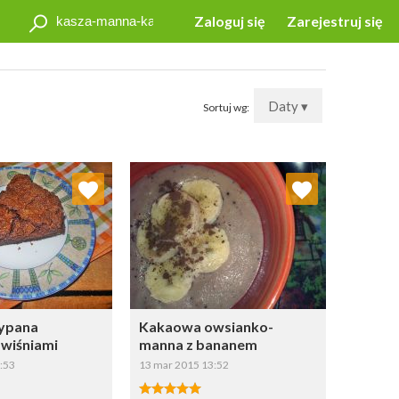
Zaloguj się
Zarejestruj się
Daty ▾
Sortuj wg:
j do ulubionych
Dodaj do ulubionych
Wybierz listę:
Wybierz listę:
ypana
Kakaowa owsianko-
 wiśniami
manna z bananem
:53
13 mar 2015 13:52