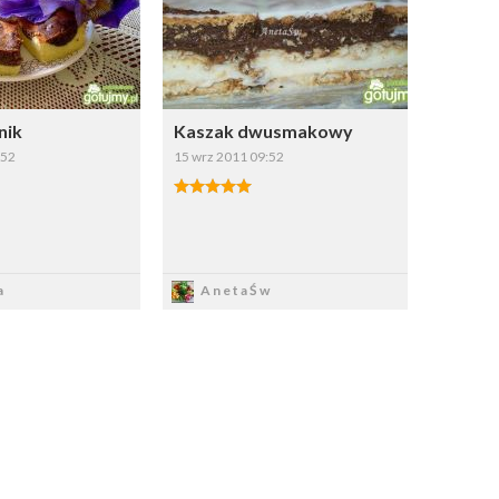
nik
Kaszak dwusmakowy
:52
15 wrz 2011 09:52
apisz
Zapisz
a
AnetaŚw