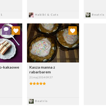
sz
Zapisz
Z
71
Habibi & Cats
Beatris
 ulubionych
Dodaj do ulubionych
2
ybierz listę:
Wybierz listę:
wo-kakaowe
Kasza manna z
rabarbarem
21 maj 2014 09:37
sz
Zapisz
Beatris