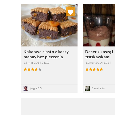
Dodaj do ulubionych
Dodaj do
Wybierz listę:
W
Kakaowe ciasto z kaszy
Deser z kaszą i
manny bez pieczenia
truskawkami
15 mar 2014 21:15
11 mar 2014 11:14
Zapisz
Zapi
jaga85
Beatris