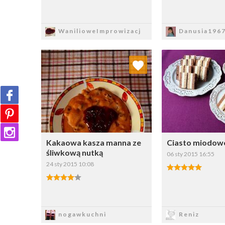
Zapisz
Zapi
WanilioweImprowizacj
Danusia196
Dodaj do ulubionych
Dodaj do
Wybierz listę:
W
Kakaowa kasza manna ze
Ciasto miodo
śliwkową nutką
06 sty 2015 16:55
24 sty 2015 10:08
Zapisz
Zapi
nogawkuchni
Reniz