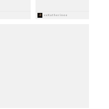
apisz
Zapisz
xxKatherinee