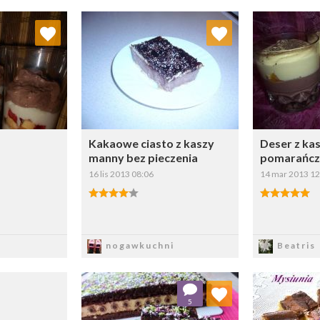
 ulubionych
Dodaj do ulubionych
Doda
ybierz listę:
Wybierz listę:
Kakaowe ciasto z kaszy
Deser z kas
manny bez pieczenia
pomarańcz
16 lis 2013 08:06
14 mar 2013 12
sz
Zapisz
Z
nogawkuchni
Beatris
Dodaj do ulubionych
Doda
5
Wybierz listę: