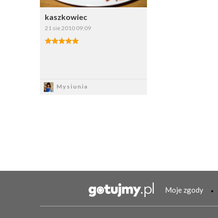
kaszkowiec
21 sie 2010 09:09
Zapisz
Mysiunia
Moje zgody