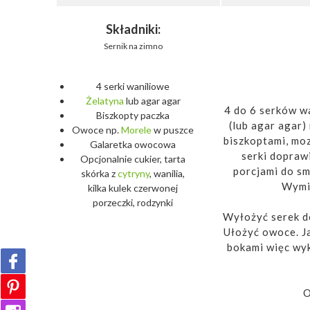
Składniki:
Sernik na zimno
4 serki waniliowe
Żelatyna
lub agar agar
4 do 6 serków wa
Biszkopty paczka
(lub agar agar)
Owoce np.
Morele
w puszce
biszkoptami, moz
Galaretka owocowa
serki doprawi
Opcjonalnie cukier, tarta
porcjami do sm
skórka z
cytryny
, wanilia,
Wymie
kilka kulek czerwonej
porzeczki, rodzynki
Wyłożyć serek do
Ułożyć owoce. J
bokami więc wyk
O