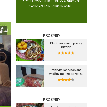
Szybko i wygodnie przeliczysz gramy na
łyżki, łyżeczki, szklanki, sztuki!
PRZEPISY
Placki owsiane - prosty
przepis
Papryka marynowana
według mojego przepisu
PRZEPISY
Rosołowa potrawka na