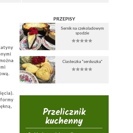
PRZEPISY
Sernik na czekoladowym
spodzie
latyny
onymi
(można
Ciasteczka "serduszka"
ymi
nową.
ęcia).
 formy
iękną,
Przelicznik
kuchenny