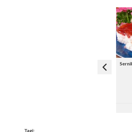
Serni
Tagi: