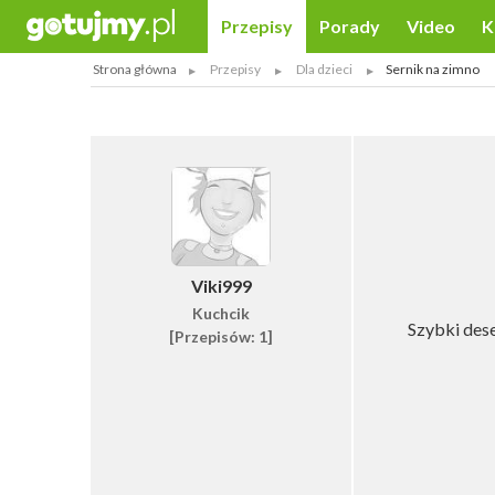
Przepisy
Porady
Video
K
Strona główna
Przepisy
Dla dzieci
Sernik na zimno
Viki999
Kuchcik
Szybki dese
[Przepisów: 1]