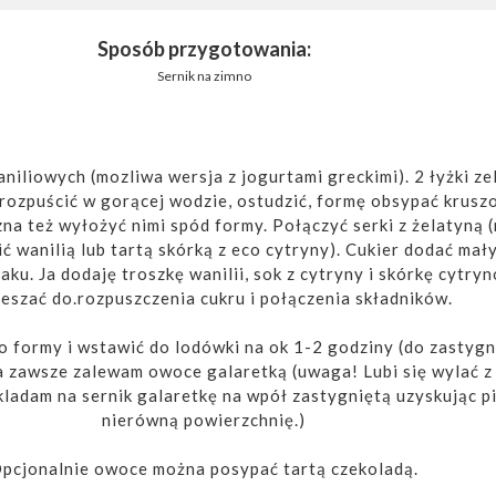
Sposób przygotowania:
Sernik na zimno
niliowych (mozliwa wersja z jogurtami greckimi). 2 łyżki ze
 rozpuścić w gorącej wodzie, ostudzić, formę obsypać krusz
na też wyłożyć nimi spód formy. Połączyć serki z żelatyną 
ć wanilią lub tartą skórką z eco cytryny). Cukier dodać mał
aku. Ja dodaję troszkę wanilii, sok z cytryny i skórkę cytry
szać do.rozpuszczenia cukru i połączenia składników.
 formy i wstawić do lodówki na ok 1-2 godziny (do zastygni
a zawsze zalewam owoce galaretką (uwaga! Lubi się wylać z
ladam na sernik galaretkę na wpół zastygniętą uzyskując p
nierówną powierzchnię.)
pcjonalnie owoce można posypać tartą czekoladą.