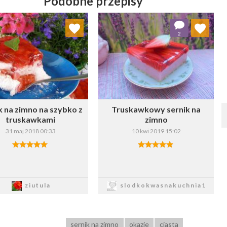
Podobne przepisy
Dodaj do ulubionych
Dodaj do ulubionych
2
Wybierz listę:
Wybierz listę:
k na zimno na szybko z
Truskawkowy sernik na
truskawkami
zimno
31 maj 2018 00:33
10 kwi 2019 15:02
Zapisz
Zapisz
ziutula
slodkokwasnakuchnia1
sernik na zimno
okazje
ciasta