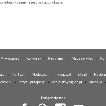
uwielbia. Możemy je jeść na każdą okazję.
Prywatność
Konkursy
Regulamin
Mapa serwisu
Kon
a.pl
Party.pl
Modago.pl
Ilewazy.pl
Elle.pl
Nationa
anie.pl
Przyslijprzepis.pl
Mojpieknyogrod.pl
Burda.pl
Dołącz do nas