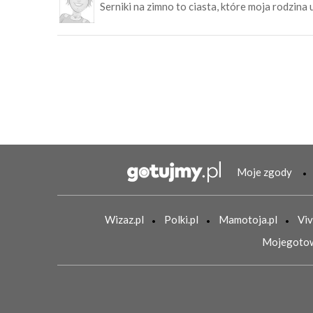
Serniki na zimno to ciasta, które moja rodzina 
Moje zgody
Wizaz.pl
Polki.pl
Mamotoja.pl
Viv
Mojegotow