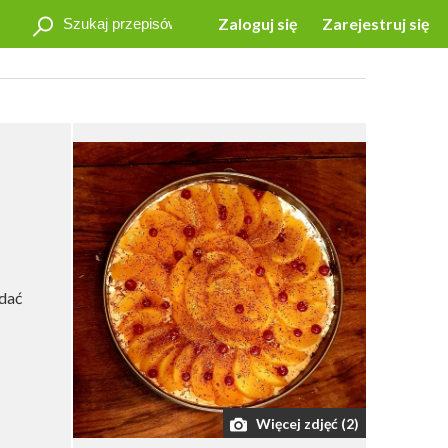
Zaloguj się
Zarejestruj się
odać
Więcej zdjęć (2)