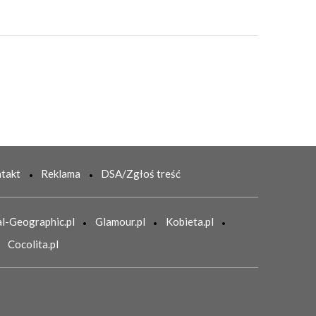
takt
Reklama
DSA/Zgłoś treść
l-Geographic.pl
Glamour.pl
Kobieta.pl
Cocolita.pl