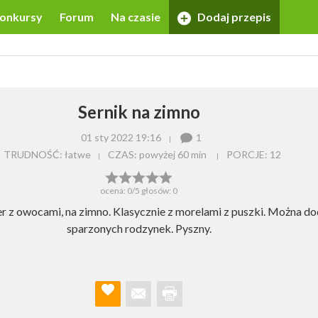
onkursy
Forum
Na czasie
Dodaj przepis
Sernik na zimno
01 sty 2022 19:16
1
TRUDNOŚĆ: łatwe
CZAS:
powyżej 60 min
PORCJE:
12
ocena:
0
/5 głosów:
0
r z owocami, na zimno. Klasycznie z morelami z puszki. Można d
sparzonych rodzynek. Pyszny.