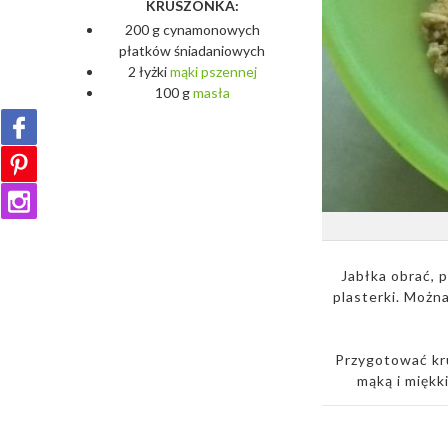
KRUSZONKA:
200 g cynamonowych
płatków śniadaniowych
2 łyżki
mąki
pszennej
100 g
masła
Jabłka obrać, p
plasterki. Można
Przygotować kru
mąką i miękk