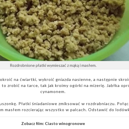
Rozdrobnione płatki wymieszać z mąką i masłem.
okroić na ćwiartki, wykroić gniazda nasienne, a następnie skroi
 to zrobić na tarce, tak jak kroimy ogórki na mizerię. Jabłka op
cynamonem.
szonkę. Płatki śniadaniowe zmiksować w rozdrabniaczu. Połąc
im masłem rozcierając wszystko w palcach. Odstawić do lodówk
Zobacz film:
Ciasto winogronowe