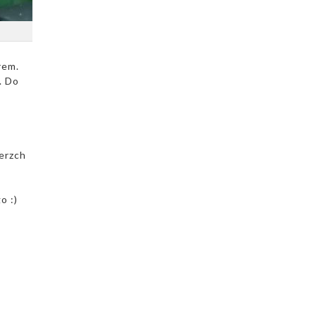
rem.
. Do
.
erzch
o :)
Dodaj do ulubionych
Dodaj do ulubionych
2
Wybierz listę:
Wybierz listę: