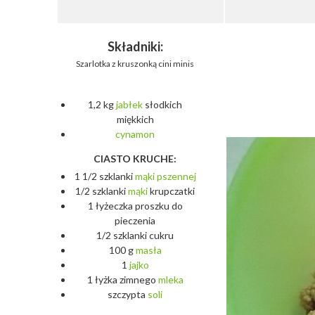
Składniki:
Szarlotka z kruszonką cini minis
1,2 kg
jabłek
słodkich
miękkich
cynamon
CIASTO KRUCHE:
1 1/2 szklanki
mąki
pszennej
1/2 szklanki
mąki
krupczatki
1 łyżeczka proszku do
pieczenia
1/2 szklanki cukru
100 g
masła
1
jajko
1 łyżka zimnego
mleka
szczypta
soli