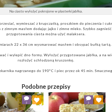
Na ciasto wyłożyć pokrojone w plasterki jabłka.
rzesiać, wymieszać z krupczatką, proszkiem do pieczenia i cuk
 z zimnym masłem dodając jajko i zimne mleko. Szybko zagnieść
przygotowania ciasta można użyć malaksera.
miarach 22 x 36 cm wysmarować masłem i obsypać bułką tartą
wać i wylepić dno formy. Wyłożyć przygotowane jabłka, a na wi
rozłożyć schłodzoną kruszonkę.
karnika nagrzanego do 190*C i piec przez ok 45 min. Smaczneg
Podobne przepisy
Dodaj do ulubionych
Dodaj do ulubionych
2
2
Wybierz listę:
Wybierz listę: