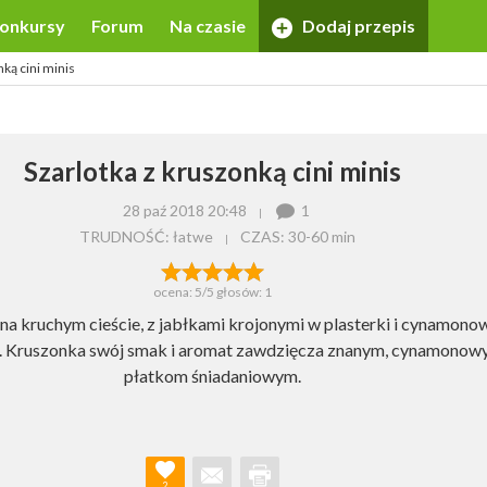
onkursy
Forum
Na czasie
Dodaj przepis
nką cini minis
Szarlotka z kruszonką cini minis
28 paź 2018 20:48
1
TRUDNOŚĆ: łatwe
CZAS:
30-60 min
ocena:
5
/5 głosów:
1
 na kruchym cieście, z jabłkami krojonymi w plasterki i cynamono
. Kruszonka swój smak i aromat zawdzięcza znanym, cynamono
płatkom śniadaniowym.
2