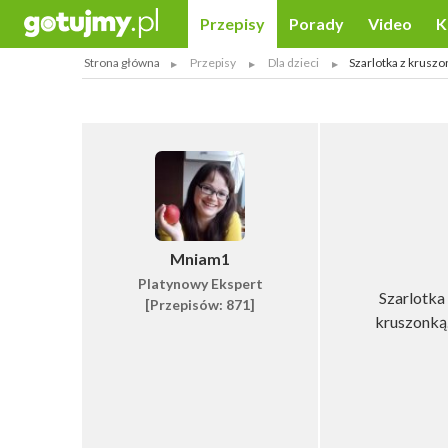
Przepisy
Porady
Video
K
Strona główna
Przepisy
Dla dzieci
Szarlotka z kruszo
Mniam1
Platynowy Ekspert
Szarlotka
[Przepisów: 871]
kruszonką