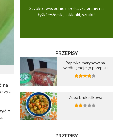
Szybko i wygodnie przeliczysz gramy na
łyżki, łyżeczki, szklanki, sztuki!
PRZEPISY
Papryka marynowana
według mojego przepisu
ć na
rószyć
Zupa brukselkowa
zyć z
i.
PRZEPISY