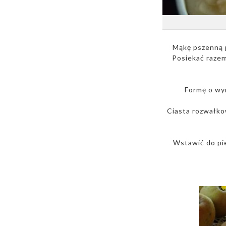
Mąkę pszenną p
Posiekać razem
Formę o wy
Ciasta rozwałko
Wstawić do pie