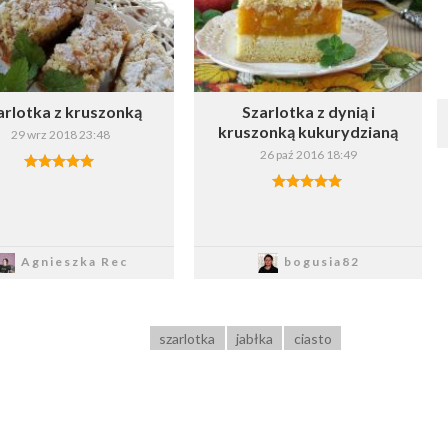
arlotka z kruszonką
Szarlotka z dynią i
kruszonką kukurydzianą
29 wrz 2018 23:48
26 paź 2016 18:49
Zapisz
Zapisz
Agnieszka Rec
bogusia82
szarlotka
jabłka
ciasto