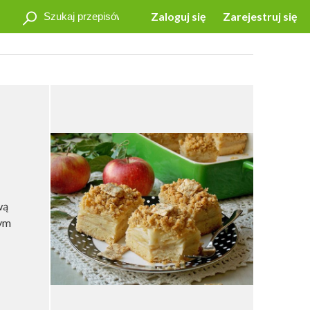
Zaloguj się
Zarejestruj się
wą
wym