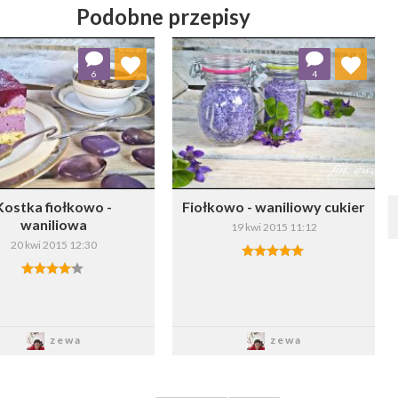
Podobne przepisy
Dodaj do ulubionych
Dodaj do ulubionych
6
4
Wybierz listę:
Wybierz listę:
Kostka fiołkowo -
Fiołkowo - waniliowy cukier
waniliowa
19 kwi 2015 11:12
20 kwi 2015 12:30
Zapisz
Zapisz
zewa
zewa