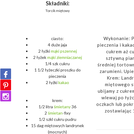
Składniki:
Torcik miętowy
Wykonanie: P
ciasto:
pieczenia i kaka
4 duże jaja
2 łyżki
mąki
pszennej
cukrem aż cu
2 łyżek
mąki
ziemniaczanej
sztywną pian
1/4 szk cukru
średniej tortow
1 1/2 łyżeczki proszku do
zarumieni. Upie
pieczenia
Krem: Landry
2 łyżki
kakao
miętowego sy
ubijamy z cukre
wlewaj po łyż
krem:
oczkach lub pokr
1/2 litra
śmietany
36
zostawiając 
2
śmietan
-fixy
1/2 szkl cukru pudru
15 dag miętowych landrynek
(mocnych)