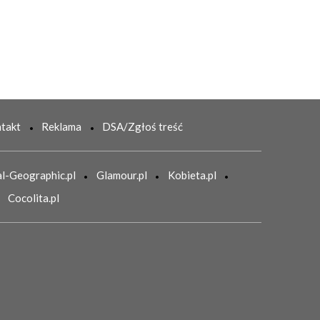
takt
Reklama
DSA/Zgłoś treść
l-Geographic.pl
Glamour.pl
Kobieta.pl
Cocolita.pl