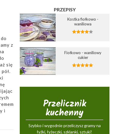
PRZEPISY
Kostka fiołkowo -
waniliowa
 do
ramy z
na
Fiołkowo - waniliowy
cukier
do
aż się
 pół.
ki
anę
ijając
żych
Przelicznik
kremem
kuchenny
y i
Szybko i wygodnie przeliczysz gramy na
łyżki, łyżeczki, szklanki, sztuki!