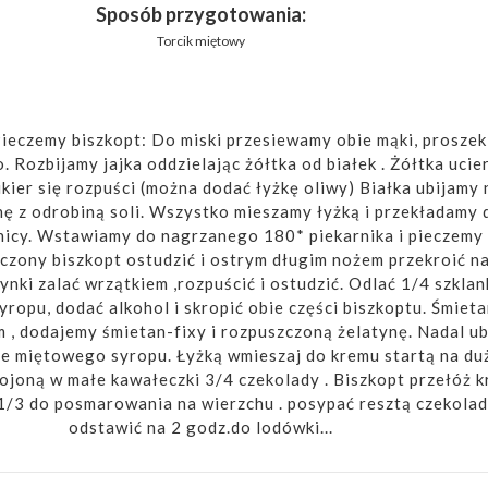
Sposób przygotowania:
Torcik miętowy
ieczemy biszkopt: Do miski przesiewamy obie mąki, proszek
o. Rozbijamy jajka oddzielając żółtka od białek . Żółtka ucie
kier się rozpuści (można dodać łyżkę oliwy) Białka ubijamy 
ę z odrobiną soli. Wszystko mieszamy łyżką i przekładamy 
nicy. Wstawiamy do nagrzanego 180* piekarnika i pieczemy 
czony biszkopt ostudzić i ostrym długim nożem przekroić na
nki zalać wrzątkiem ,rozpuścić i ostudzić. Odlać 1/4 szklan
ropu, dodać alkohol i skropić obie części biszkoptu. Śmiet
m , dodajemy śmietan-fixy i rozpuszczoną żelatynę. Nadal ub
ce miętowego syropu. Łyżką wmieszaj do kremu startą na du
ojoną w małe kawałeczki 3/4 czekolady . Biszkopt przełóż 
1/3 do posmarowania na wierzchu . posypać resztą czekolad
odstawić na 2 godz.do lodówki...