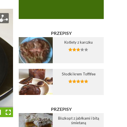
PRZEPISY
Kotlety z karczku
Słodki krem Toffifee
PRZEPISY
Biszkopt z jabłkami i bitą
śmietaną