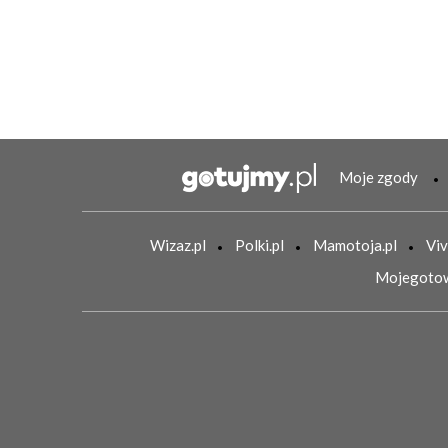
Moje zgody
Wizaz.pl
Polki.pl
Mamotoja.pl
Viv
Mojegotow