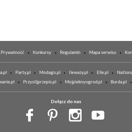
Prywatność
Konkursy
Regulamin
Mapa serwisu
Kon
a.pl
Party.pl
Modago.pl
Ilewazy.pl
Elle.pl
Nationa
anie.pl
Przyslijprzepis.pl
Mojpieknyogrod.pl
Burda.pl
Dołącz do nas