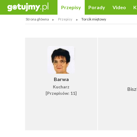
Przepisy
Porady
Video
K
Strona główna
Przepisy
Torcik miętowy
Barwa
Kucharz
Bisz
[Przepisów: 11]