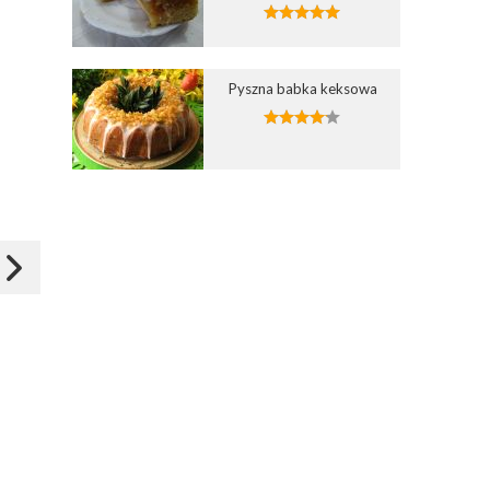
Dodaj do ulubionych
Dodaj do ulubionych
Pyszna babka keksowa
3
Wybierz listę:
Wybierz listę:
Ciasto ,,Corn flakes''
Słodki krem Toffifee
18 kwi 2015 09:38
17 kwi 2015 20:14
Zapisz
Zapisz
Babeczka35
akrobatka2