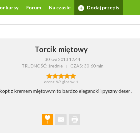
onkursy
Forum
Na czasie
Dodaj przepis
Torcik miętowy
30 kwi 2013 12:44
TRUDNOŚĆ: średnie
CZAS:
30-60 min
ocena:
5
/5 głosów:
1
kopt z kremem miętowym to bardzo elegancki i pyszny deser .
1