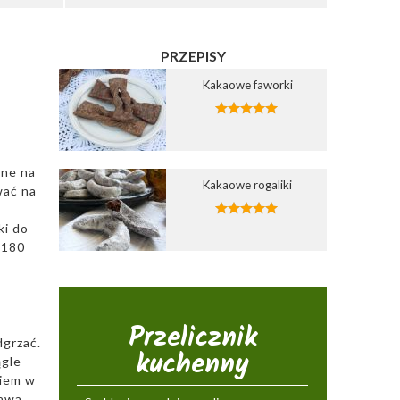
PRZEPISY
Kakaowe faworki
one na
Kakaowe rogaliki
wać na
k
ki do
 180
Przelicznik
dgrzać.
kuchenny
ągle
kiem w
kawa