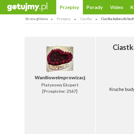
Przepisy
Porady
Video
K
Strona główna
Przepisy
Ciastka
Ciastka babeczki b
Ciast
WanilioweImprowizacj
Platynowy Ekspert
Kruche bud
[Przepisów: 2167]