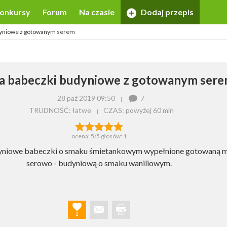
onkursy
Forum
Na czasie
Dodaj przepis
udyniowe z gotowanym serem
ka babeczki budyniowe z gotowanym ser
28 paź 2019 09:50
7
TRUDNOŚĆ: łatwe
CZAS:
powyżej 60 min
ocena:
5
/5 głosów:
1
yniowe babeczki o smaku śmietankowym wypełnione gotowaną 
serowo - budyniową o smaku waniliowym.
2