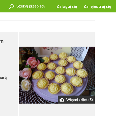
Zaloguj się
Zarejestruj się
em
masą
Więcej zdjęć (5)