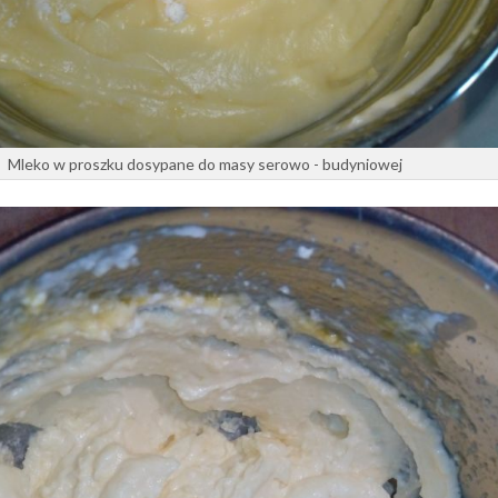
Mleko w proszku dosypane do masy serowo - budyniowej