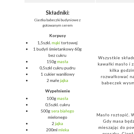
Składniki:
Ciastka babeczki budyniowe z
gotowanym serem
Korpusy
1,5szkl.
mąki
tortowej
1 budyń śmietankowy 60g
bez cukru
Wszystkie składn
150g
masła
kawałki masło i 
0,5szkl cukru pudru
kilka godzi
1 cukier waniliowy
rozwałkować na 
2 małe
jajka
babeczek wysma
Wypełnienie
100g
masła
0,5szkl. cukru
500g
sera
białego
Masło roztopić. W
mielonego
Gdy masa będz
2
jajka
mieszając do pow
200ml
mleka
proszku. Ciepł