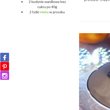
2 budynie waniliowe bez
cukru po 40g
2 łyżki
mleka
w proszku