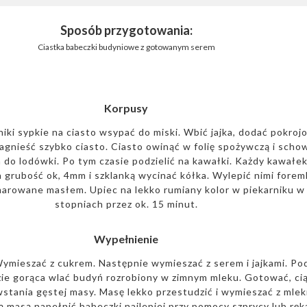
Sposób przygotowania:
Ciastka babeczki budyniowe z gotowanym serem
Korpusy
iki sypkie na ciasto wsypać do miski. Wbić jajka, dodać pokroj
zagnieść szybko ciasto. Ciasto owinąć w folię spożywczą i scho
n do lodówki. Po tym czasie podzielić na kawałki. Każdy kawałe
grubość ok, 4mm i szklanką wycinać kółka. Wylepić nimi forem
rowane masłem. Upiec na lekko rumiany kolor w piekarniku w
stopniach przez ok. 15 minut.
Wypełnienie
ymieszać z cukrem. Następnie wymieszać z serem i jajkami. Po
ie gorąca wlać budyń rozrobiony w zimnym mleku. Gotować, ci
stania gęstej masy. Masę lekko przestudzić i wymieszać z mle
ą masą napełnić babeczki najlepiej przy pomocy szprycy lub rę