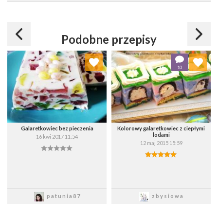
Podobne przepisy
Dodaj do ulubionych
Dodaj do ulubionych
10
Wybierz listę:
Wybierz listę:
Galaretkowiec bez pieczenia
Kolorowy galaretkowiec z ciepłymi
lodami
16 kwi 2017 11:54
12 maj 2015 15:59
Zapisz
Zapisz
patunia87
zbysiowa