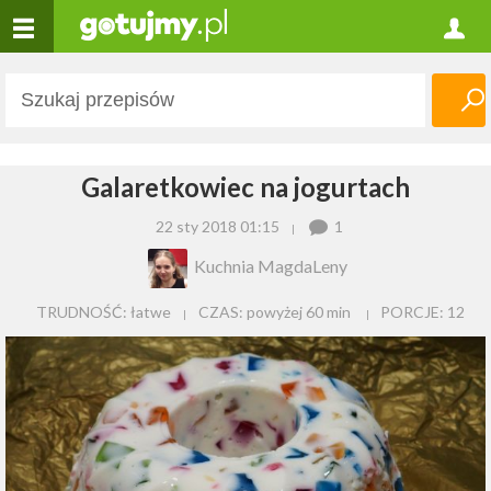
Galaretkowiec na jogurtach
22 sty 2018 01:15
1
Kuchnia MagdaLeny
TRUDNOŚĆ: łatwe
CZAS:
powyżej 60 min
PORCJE:
12