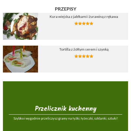
PRZEPISY
Kura wiejska z jabłkami i żurawiną z rękawa
Tortilla z żółtym serem i szynką
Przelicznik kuchenny
Szybko i wygodnie przeliczysz gramy na łyżki, łyżeczki, szklanki, sztuki!