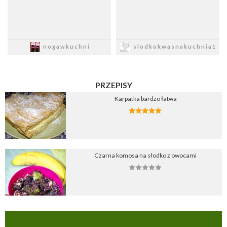
Zapisz
Zapisz
nogawkuchni
slodkokwasnakuchnia1
PRZEPISY
Karpatka bardzo łatwa
Czarna komosa na słodko z owocami