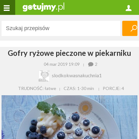
Gofry ryżowe pieczone w piekarniku
04 mar 2019 19:09
2
slodkokwasnakuchnia1
TRUDNOŚĆ: łatwe
CZAS:
1-30 min
PORCJE:
4