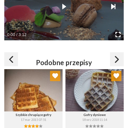
0:00 / 3:12
Podobne przepisy
Dodaj do ulubionych
Dodaj do ulubionych
Wybierz listę:
Wybierz listę:
Szybkie chrupiące gofry
Gofry dyniowe
17 mar 2015 07:51
18 wrz 2018 11:14