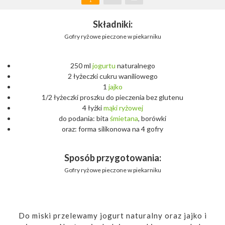
1
Składniki:
Gofry ryżowe pieczone w piekarniku
250 ml
jogurtu
naturalnego
2 łyżeczki cukru waniliowego
1
jajko
1/2 łyżeczki proszku do pieczenia bez glutenu
4 łyżki
mąki
ryżowej
do podania: bita
śmietana
, borówki
oraz: forma silikonowa na 4 gofry
Sposób przygotowania:
Gofry ryżowe pieczone w piekarniku
Do miski przelewamy jogurt naturalny oraz jajko i