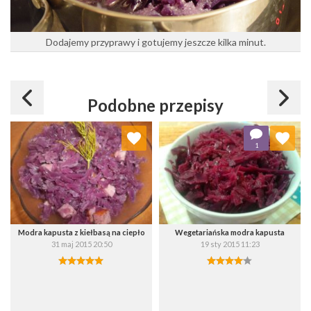
Dodajemy przyprawy i gotujemy jeszcze kilka minut.
Podobne przepisy
Dodaj do ulubionych
Dodaj do ulubionych
1
Wybierz listę:
Wybierz listę:
Modra kapusta z kiełbasą na ciepło
Wegetariańska modra kapusta
31 maj 2015 20:50
19 sty 2015 11:23