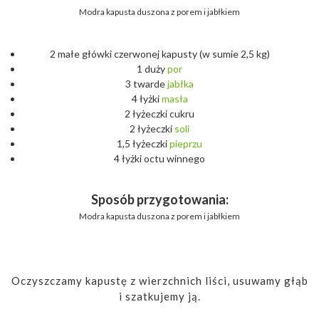
Modra kapusta duszona z porem i jabłkiem
2 małe główki czerwonej kapusty (w sumie 2,5 kg)
1 duży
por
3 twarde
jabłka
4 łyżki
masła
2 łyżeczki cukru
2 łyżeczki
soli
1,5 łyżeczki
pieprzu
4 łyżki octu winnego
Sposób przygotowania:
Modra kapusta duszona z porem i jabłkiem
Oczyszczamy kapustę z wierzchnich liści, usuwamy głąb
i szatkujemy ją.