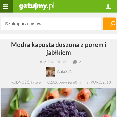
Modra kapusta duszona z porem i
jabłkiem
18 lip 2023 01:37
2
Ania321
TRUDNOŚĆ: łatwe
CZAS:
powyżej 60 min
PORCJE:
10