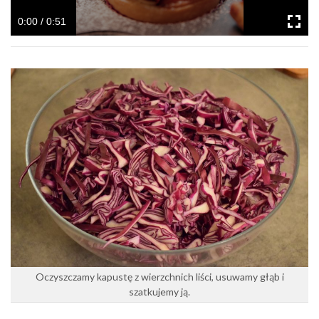
0:00 / 0:51
Oczyszczamy kapustę z wierzchnich liści, usuwamy głąb i
szatkujemy ją.