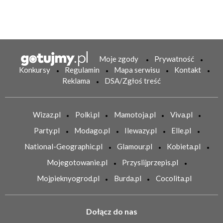
Moje zgody
Prywatność
Konkursy
Regulamin
Mapa serwisu
Kontakt
Reklama
DSA/Zgłoś treść
Wizaz.pl
Polki.pl
Mamotoja.pl
Viva.pl
Party.pl
Modago.pl
Ilewazy.pl
Elle.pl
National-Geographic.pl
Glamour.pl
Kobieta.pl
Mojegotowanie.pl
Przyslijprzepis.pl
Mojpieknyogrod.pl
Burda.pl
Cocolita.pl
Dołącz do nas