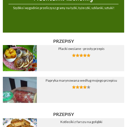
Szybko i wygodnie przeliczysz gramy na łyżki, łyżeczki, szklanki, sztuki!
PRZEPISY
Placki owsiane - prosty przepis
Papryka marynowana według mojego przepisu
PRZEPISY
Kotleciki z farszu na gołąbki