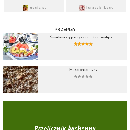
Zapisz
Zapisz
gosia p.
Igraszki Losu
PRZEPISY
Śniadaniowy puszysty omlet z nowalijkami
Makaron jajeczny
Przelicznik kuchenny