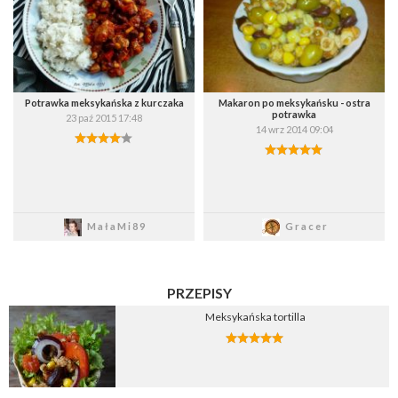
Wybierz listę:
Wybierz listę:
Potrawka meksykańska z kurczaka
Makaron po meksykańsku - ostra
potrawka
23 paź 2015 17:48
14 wrz 2014 09:04
Zapisz
Zapisz
MałaMi89
Gracer
PRZEPISY
Meksykańska tortilla