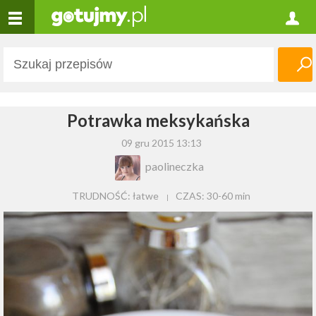
Potrawka meksykańska
09 gru 2015 13:13
paolineczka
TRUDNOŚĆ: łatwe
CZAS:
30-60 min