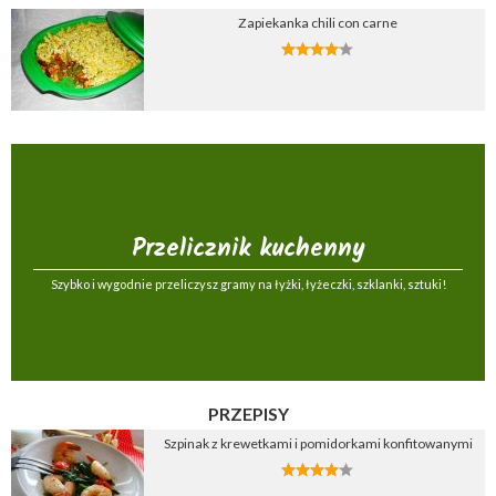
Zapiekanka chili con carne
Przelicznik kuchenny
Szybko i wygodnie przeliczysz gramy na łyżki, łyżeczki, szklanki, sztuki!
PRZEPISY
Szpinak z krewetkami i pomidorkami konfitowanymi