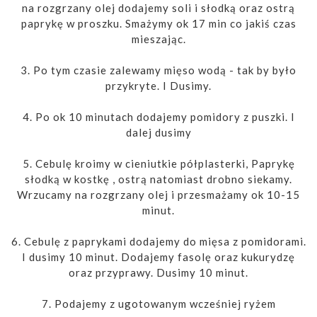
na rozgrzany olej dodajemy soli i słodką oraz ostrą
paprykę w proszku. Smażymy ok 17 min co jakiś czas
mieszając.
3. Po tym czasie zalewamy mięso wodą - tak by było
przykryte. I Dusimy.
4. Po ok 10 minutach dodajemy pomidory z puszki. I
dalej dusimy
5. Cebulę kroimy w cieniutkie półplasterki, Paprykę
słodką w kostkę , ostrą natomiast drobno siekamy.
Wrzucamy na rozgrzany olej i przesmażamy ok 10-15
minut.
6. Cebulę z paprykami dodajemy do mięsa z pomidorami.
I dusimy 10 minut. Dodajemy fasolę oraz kukurydzę
oraz przyprawy. Dusimy 10 minut.
7. Podajemy z ugotowanym wcześniej ryżem