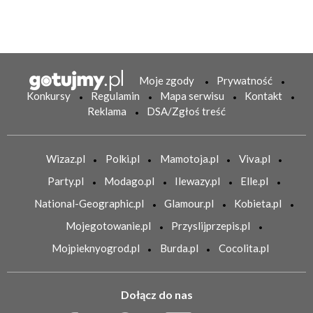
Moje zgody
Prywatność
Konkursy
Regulamin
Mapa serwisu
Kontakt
Reklama
DSA/Zgłoś treść
Wizaz.pl
Polki.pl
Mamotoja.pl
Viva.pl
Party.pl
Modago.pl
Ilewazy.pl
Elle.pl
National-Geographic.pl
Glamour.pl
Kobieta.pl
Mojegotowanie.pl
Przyslijprzepis.pl
Mojpieknyogrod.pl
Burda.pl
Cocolita.pl
Dołącz do nas