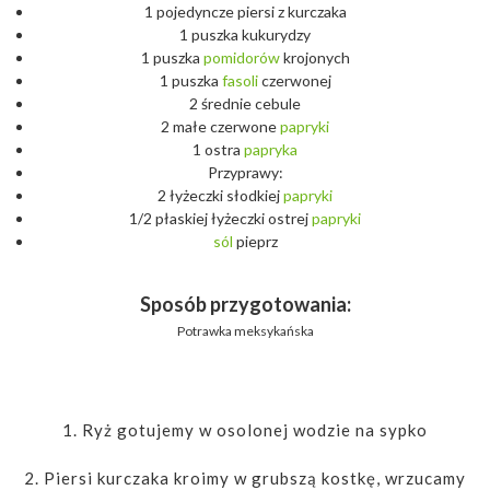
1 pojedyncze piersi z kurczaka
1 puszka kukurydzy
1 puszka
pomidorów
krojonych
1 puszka
fasoli
czerwonej
2 średnie cebule
2 małe czerwone
papryki
1 ostra
papryka
Przyprawy:
2 łyżeczki słodkiej
papryki
1/2 płaskiej łyżeczki ostrej
papryki
sól
pieprz
Sposób przygotowania:
Potrawka meksykańska
1. Ryż gotujemy w osolonej wodzie na sypko
2. Piersi kurczaka kroimy w grubszą kostkę, wrzucamy