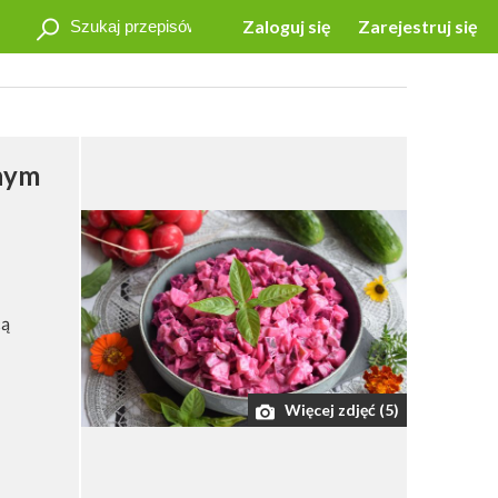
Zaloguj się
Zarejestruj się
lnym
cą
Więcej zdjęć (5)