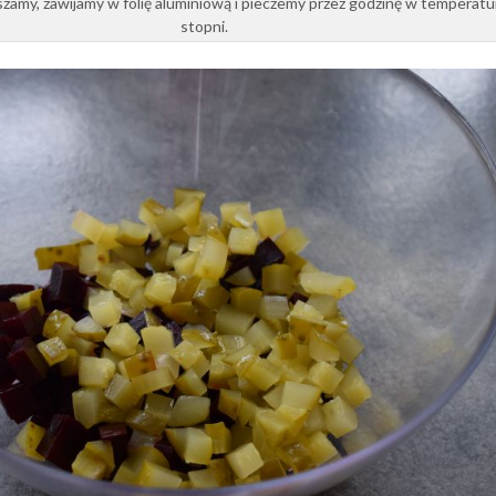
zamy, zawijamy w folię aluminiową i pieczemy przez godzinę w temperatu
stopni.