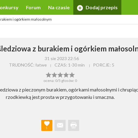
onkursy
Forum
Na czasie
Dodaj przepis
burakiem i ogórkiem małosolnym
śledziowa z burakiem i ogórkiem małoso
31 sie 2023 22:56
TRUDNOŚĆ: łatwe
CZAS:
1-30 min
PORCJE:
5
ocena:
0
/5 głosów:
0
ledziowa z pieczonym burakiem, ogórkami małosolnymi i chrupią
rzodkiewką jest prosta w przygotowaniu i smaczna.
1