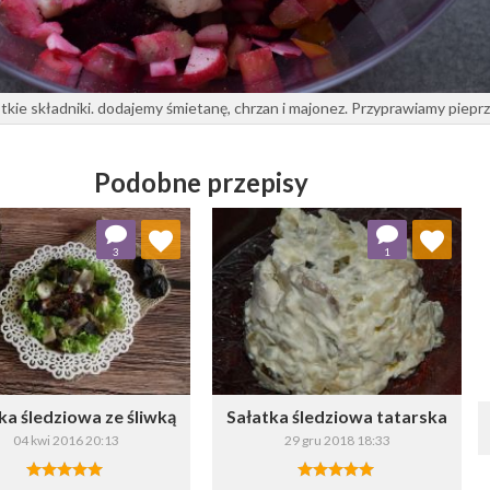
kie składniki. dodajemy śmietanę, chrzan i majonez. Przyprawiamy piepr
Podobne przepisy
Dodaj do ulubionych
Dodaj do ulubionych
3
1
Wybierz listę:
Wybierz listę:
ka śledziowa ze śliwką
Sałatka śledziowa tatarska
04 kwi 2016 20:13
29 gru 2018 18:33