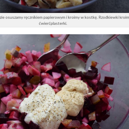
ie osuszamy ręcznikiem papierowym i kroimy w kostkę. Rzodkiewki kroi
ćwierćplasterki.