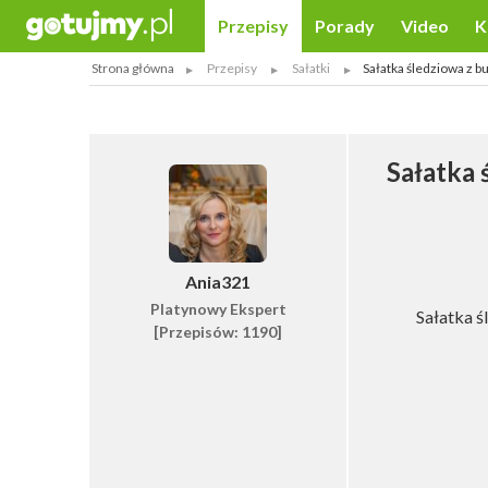
Przepisy
Porady
Video
K
Strona główna
Przepisy
Sałatki
Sałatka śledziowa z 
Sałatka 
Ania321
Platynowy Ekspert
Sałatka ś
[Przepisów: 1190]