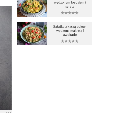
wędzonym łososiem i
sałatą
Sałatka z kaszą bulgur,
wędzoną makrelą i
awokado