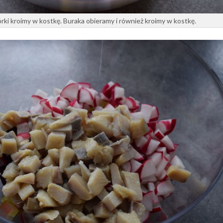
ki kroimy w kostkę. Buraka obieramy i również kroimy w kostkę.