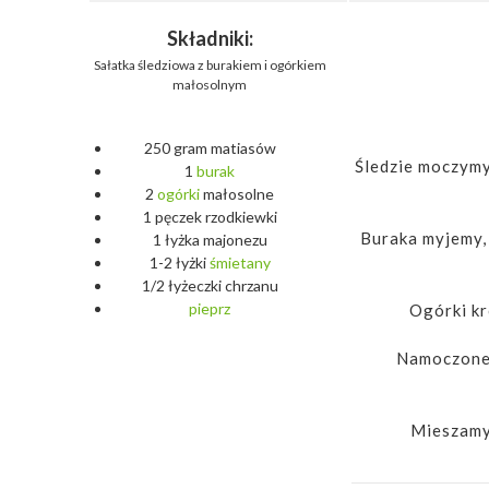
Składniki:
Sałatka śledziowa z burakiem i ogórkiem
małosolnym
250 gram matiasów
Śledzie moczymy
1
burak
2
ogórki
małosolne
1 pęczek rzodkiewki
Buraka myjemy, 
1 łyżka majonezu
1-2 łyżki
śmietany
1/2 łyżeczki chrzanu
pieprz
Ogórki kr
Namoczone 
Mieszamy 