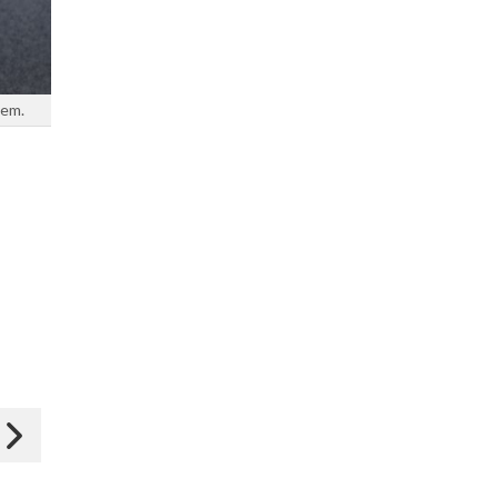
zem.
Dodaj do ulubionych
Dodaj do ulubionych
2
Wybierz listę:
Wybierz listę:
Sałatka śledziowa z
Sałatka śledziowa
burakami
29 paź 2016 18:39
28 gru 2015 17:43