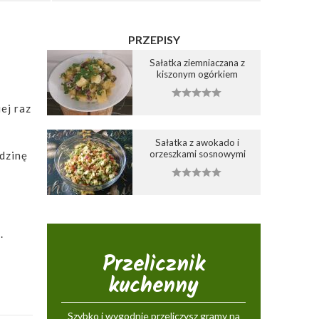
PRZEPISY
Sałatka ziemniaczana z
kiszonym ogórkiem
ej raz
Sałatka z awokado i
orzeszkami sosnowymi
dzinę
.
Przelicznik
kuchenny
Szybko i wygodnie przeliczysz gramy na