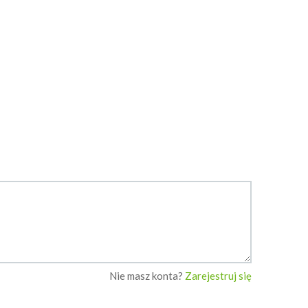
Zapisz
Zapisz
monikaT83
Mniam1
Nie masz konta?
Zarejestruj się