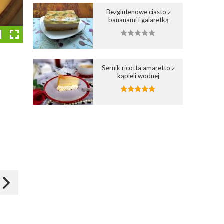
Bezglutenowe ciasto z
bananami i galaretką
Sernik ricotta amaretto z
kąpieli wodnej
Dodaj do ulubionych
Dodaj do ulubionych
3
Wybierz listę:
Wybierz listę:
Sernik gotowany z
Kokosowy sernik gotowa
hibiskusem na
z truskawkami
amarantusowym spod
29 cze 2017 15:01
17 wrz 2015 20:38