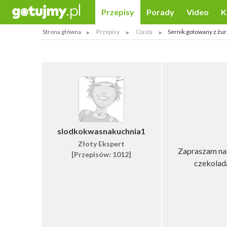
Przepisy
Porady
Video
K
Strona główna
Przepisy
Ciasta
Sernik gotowany z żu
slodkokwasnakuchnia1
Złoty Ekspert
Zapraszam na 
[Przepisów: 1012]
czekolada