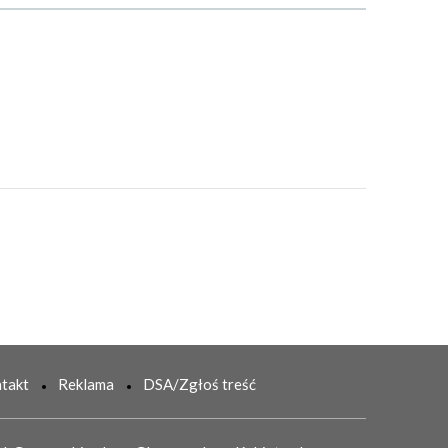
takt
Reklama
DSA/Zgłoś treść