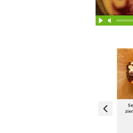
Se
zie