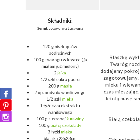
Składniki:
Sernik gotowany z żurawiną
120 g biszkoptów
podłużnych
Blaszkę wykł
400 g twarogu w kostce ( ja
Twaróg rozd
miałam już mielony)
dodajemy pokrojo
2
jajka
zagotowujemy, 
1/2 szkl cukru pudru
mleku i wlewam
200 g
masła
czas mieszając
2 op. budyniu waniliowego
letnią masę s
1/2 szkl
mleka
1 łyżeczka ekstraktu
waniliowego
100 g suszonej
żurawiny
Białą czekol
100 g
białej
czekolady
3 łyżki
mleka
blaszka 23x23cm
Gdy polewa z