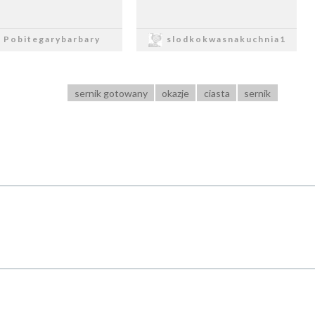
Zapisz
Zapisz
Pobitegarybarbary
slodkokwasnakuchnia1
sernik gotowany
okazje
ciasta
sernik