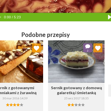
0:00 / 5:23
Podobne przepisy
Dodaj do ulubionych
Dodaj do ulubionych
2
Wybierz listę:
Wybierz listę:
rnik z gotowanymi
Sernik gotowany z domową
mniakami z żurawiną
galaretką i śmietanką
30 mar 2016 14:39
25 wrz 2017 18:35