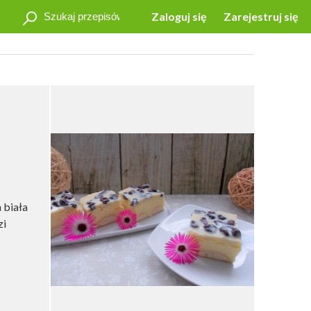
Zaloguj się
Zarejestruj się
 biała
zi