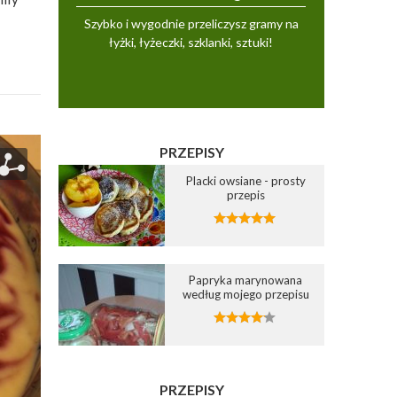
Szybko i wygodnie przeliczysz gramy na
łyżki, łyżeczki, szklanki, sztuki!
PRZEPISY
Placki owsiane - prosty
przepis
Papryka marynowana
według mojego przepisu
PRZEPISY