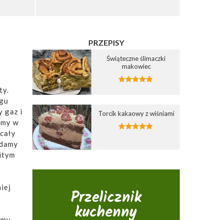
PRZEPISY
Świąteczne ślimaczki
makowiec
ty.
ogu
y gaz i
Torcik kakaowy z wiśniami
amy w
 cały
adamy
itym
iej
Przelicznik
kuchenny
amy