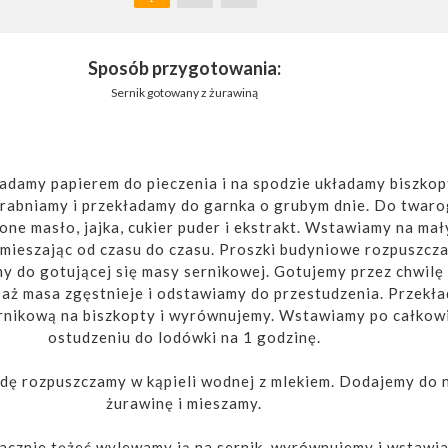
Sposób przygotowania:
Sernik gotowany z żurawiną
adamy papierem do pieczenia i na spodzie układamy biszkop
rabniamy i przekładamy do garnka o grubym dnie. Do twar
ne masło, jajka, cukier puder i ekstrakt. Wstawiamy na mał
mieszając od czasu do czasu. Proszki budyniowe rozpuszcz
y do gotującej się masy sernikowej. Gotujemy przez chwilę
, aż masa zgęstnieje i odstawiamy do przestudzenia. Przekł
ernikową na biszkopty i wyrównujemy. Wstawiamy po całkow
ostudzeniu do lodówki na 1 godzinę.
adę rozpuszczamy w kąpieli wodnej z mlekiem. Dodajemy do n
żurawinę i mieszamy.
acznie tężeć wylewamy ją na sernik, wyrównujemy i wstawi