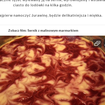
ciasto do lodówki na kilka godzin.
ajpierw namoczyć żurawinę, będzie delikatniejsza i miękka.
Zobacz film:
Sernik z malinowym marmurkiem