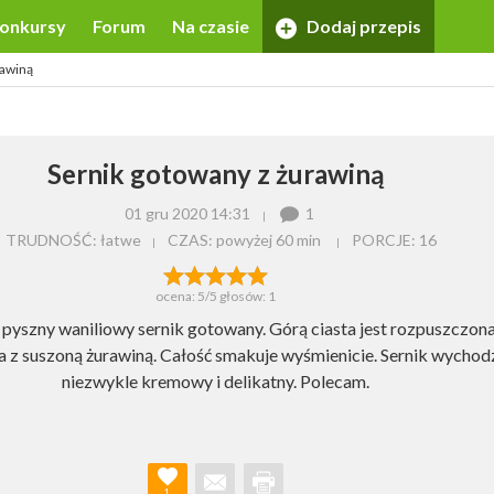
onkursy
Forum
Na czasie
Dodaj przepis
rawiną
Sernik gotowany z żurawiną
01 gru 2020 14:31
1
TRUDNOŚĆ: łatwe
CZAS:
powyżej 60 min
PORCJE:
16
ocena:
5
/5 głosów:
1
pyszny waniliowy sernik gotowany. Górą ciasta jest rozpuszczona
 z suszoną żurawiną. Całość smakuje wyśmienicie. Sernik wychod
niezwykle kremowy i delikatny. Polecam.
1