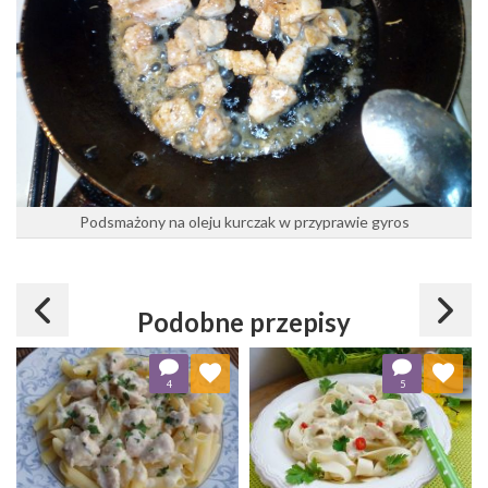
Podsmażony na oleju kurczak w przyprawie gyros
Podobne przepisy
Dodaj do ulubionych
Dodaj do ulubionych
4
5
Wybierz listę:
Wybierz listę: