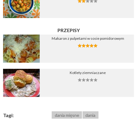
PRZEPISY
Makaron z pulpetami w sosie pomidorowym
Kotlety ziemniaczane
Tagi:
dania mięsne
dania