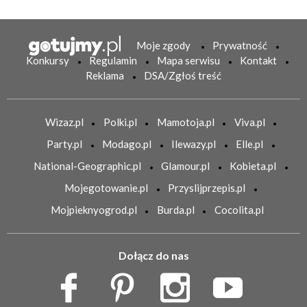
Moje zgody
Prywatność
Konkursy
Regulamin
Mapa serwisu
Kontakt
Reklama
DSA/Zgłoś treść
Wizaz.pl
Polki.pl
Mamotoja.pl
Viva.pl
Party.pl
Modago.pl
Ilewazy.pl
Elle.pl
National-Geographic.pl
Glamour.pl
Kobieta.pl
Mojegotowanie.pl
Przyslijprzepis.pl
Mojpieknyogrod.pl
Burda.pl
Cocolita.pl
Dołącz do nas