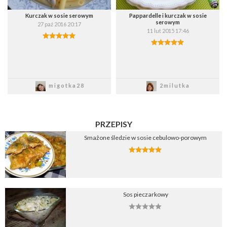
Kurczak w sosie serowym
Pappardelle i kurczak w sosie
serowym
27 paź 2016 20:17
11 lut 2015 17:46
Zapisz
Zapisz
migotka28
2milutka
PRZEPISY
Smażone śledzie w sosie cebulowo-porowym
Sos pieczarkowy