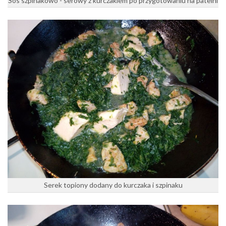
Sos szpinakowo - serowy z kurczakiem po przygotowaniu na patelni
Serek topiony dodany do kurczaka i szpinaku