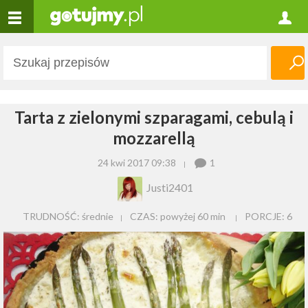
Tarta z zielonymi szparagami, cebulą i
mozzarellą
24 kwi 2017 09:38
1
Justi2401
TRUDNOŚĆ: średnie
CZAS:
powyżej 60 min
PORCJE:
6