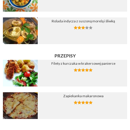
Rolada indycza z suszoną morelą i śliwką
PRZEPISY
Filety z kurczaka w krakersowej panierce
Zapiekanka makaronowa