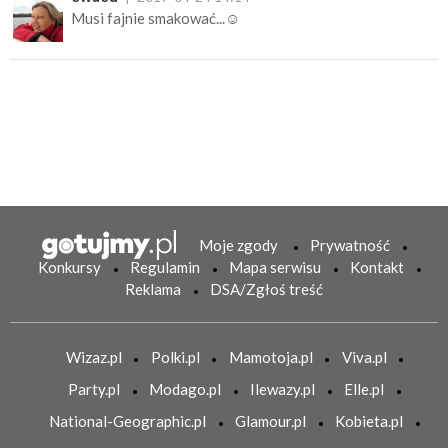
Musi fajnie smakować...☺
Moje zgody
Prywatność
Konkursy
Regulamin
Mapa serwisu
Kontakt
Reklama
DSA/Zgłoś treść
Wizaz.pl
Polki.pl
Mamotoja.pl
Viva.pl
Party.pl
Modago.pl
Ilewazy.pl
Elle.pl
National-Geographic.pl
Glamour.pl
Kobieta.pl