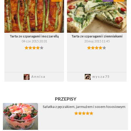
Wybierz listę:
Wybierz listę:
Tarta ze szparagami i mozzarellą
Tarta ze szparagami i ziemniakami
04 cze 2015 20:31
20 maj 2015 11:45
Zapisz
Zapisz
Annisa
mysza75
PRZEPISY
Sałatka z pęczakiem, jarmużem i sosem łososiowym