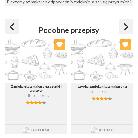
Pieczemy aż makaron odpowiednio zmięknie, a ser się przyrumieni.
Podobne przepisy
Dodaj do ulubionych
Dodaj do ulubionych
Wybierz listę:
Wybierz listę:
Zapiekanka z makaronu szynki i
szybka zapiekanka z makaronu
warzyw
05 lut 2012 12:11
15 lis 2011 09:13
Zapisz
Zapisz
jagienka
aginaa