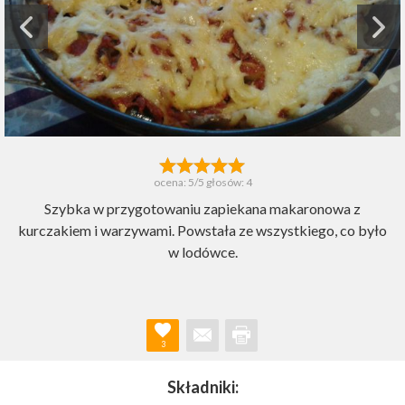
ocena:
5
/5 głosów:
4
Szybka w przygotowaniu zapiekana makaronowa z
kurczakiem i warzywami. Powstała ze wszystkiego, co było
w lodówce.
3
Składniki: