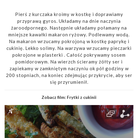
Pierś z kurczaka kroimy w kostkę i doprawiamy
przyprawą gyros. Układamy na dnie naczynia
żaroodpornego. Następnie układamy połamany na
mniejsze kawałki makaron ryżowy. Podlewamy wodą.
Na makaron wrzucamy pokrojoną w kostkę paprykę i
cukinię. Lekko solimy. Na warzywa wrzucamy pieczarki
pokrojone w plasterki . Całość pokrywamy sosem
pomidorowym. Na wierzch ścieramy żółty ser i
zapiekamy w zamkniętym naczyniu ok pół godziny w
200 stopniach, na koniec zdejmując przykrycie, aby ser
się przyrumienił.
Zobacz film:
Frytki z cukinii