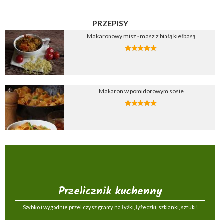
PRZEPISY
Makaronowy misz - masz z białą kiełbasą
Makaron w pomidorowym sosie
Przelicznik kuchenny
Szybko i wygodnie przeliczysz gramy na łyżki, łyżeczki, szklanki, sztuki!