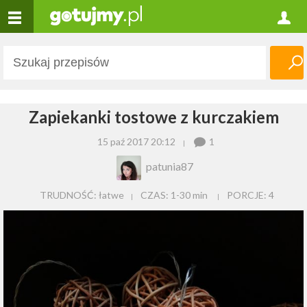
Zapiekanki tostowe z kurczakiem
15 paź 2017 20:12
1
patunia87
TRUDNOŚĆ: łatwe
CZAS:
1-30 min
PORCJE:
4