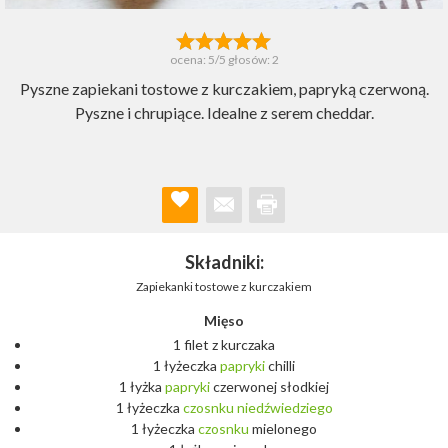
ocena:
5
/5 głosów:
2
Pyszne zapiekani tostowe z kurczakiem, papryką czerwoną.
Pyszne i chrupiące. Idealne z serem cheddar.
Składniki:
Zapiekanki tostowe z kurczakiem
Mięso
1 filet z kurczaka
1 łyżeczka
papryki
chilli
1 łyżka
papryki
czerwonej słodkiej
1 łyżeczka
czosnku
niedźwiedziego
1 łyżeczka
czosnku
mielonego