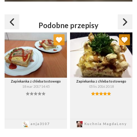
Podobne przepisy
Dodaj do ulubionych
Dodaj do ulubionych
Wybierz listę:
Wybierz listę:
Zapiekanka z chleba tostowego
Zapiekanka z chleba tostowego
18 mar 2017 14:45
05 lis 2016 20:18
Zapisz
Zapisz
anja3107
Kuchnia MagdaLeny