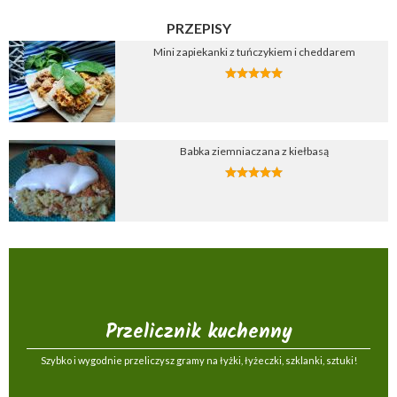
PRZEPISY
Mini zapiekanki z tuńczykiem i cheddarem
Babka ziemniaczana z kiełbasą
Przelicznik kuchenny
Szybko i wygodnie przeliczysz gramy na łyżki, łyżeczki, szklanki, sztuki!