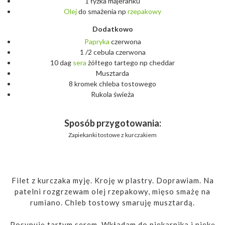
1 łyżka majeranku
Olej
do smażenia np
rzepakowy
Dodatkowo
Papryka
czerwona
1 /2 cebula czerwona
10 dag
sera
żółtego tartego np cheddar
Musztarda
8 kromek chleba tostowego
Rukola świeża
Sposób przygotowania:
Zapiekanki tostowe z kurczakiem
Filet z kurczaka myję. Kroję w plastry. Doprawiam. Na
patelni rozgrzewam olej rzepakowy, mięso smażę na
rumiano. Chleb tostowy smaruję musztardą.
Posypuję tartym serem. Wkładam do piekarnika i piekę