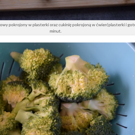
owy pokrojony w plasterki oraz cukinię pokrojoną w ćwierćplasterki i go
minut.