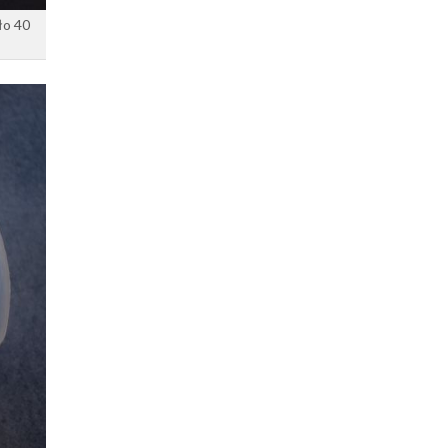
ło 40