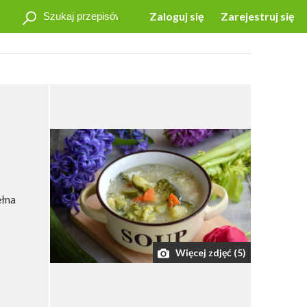
Zaloguj się
Zarejestruj się
ełna
Więcej zdjęć (5)