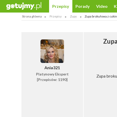
Przepisy
Porady
Video
K
Strona główna
Przepisy
Zupy
Zupa brokułowa z cuki
Zupa
Ania321
Platynowy Ekspert
Zupa broku
[Przepisów: 1190]