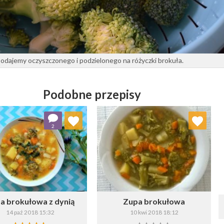
odajemy oczyszczonego i podzielonego na różyczki brokuła.
Podobne przepisy
Dodaj do ulubionych
Dodaj do ulubionych
2
Wybierz listę:
Wybierz listę:
a brokułowa z dynią
Zupa brokułowa
14 paź 2018 15:32
10 kwi 2018 18:12