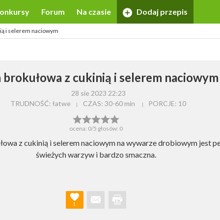
onkursy
Forum
Na czasie
Dodaj przepis
nią i selerem naciowym
 brokułowa z cukinią i selerem naciowym
28 sie 2023 22:23
TRUDNOŚĆ: łatwe
CZAS:
30-60 min
PORCJE:
10
ocena:
0
/5 głosów:
0
łowa z cukinią i selerem naciowym na wywarze drobiowym jest p
świeżych warzyw i bardzo smaczna.
1