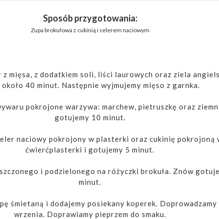
Sposób przygotowania:
Zupa brokułowa z cukinią i selerem naciowym
 mięsa, z dodatkiem soli, liści laurowych oraz ziela angiel
 około 40 minut. Następnie wyjmujemy mięso z garnka.
waru pokrojone warzywa: marchew, pietruszkę oraz ziemni
gotujemy 10 minut.
ler naciowy pokrojony w plasterki oraz cukinię pokrojoną
ćwierćplasterki i gotujemy 5 minut.
zczonego i podzielonego na różyczki brokuła. Znów gotuj
minut.
pę śmietaną i dodajemy posiekany koperek. Doprowadzamy
wrzenia. Doprawiamy pieprzem do smaku.