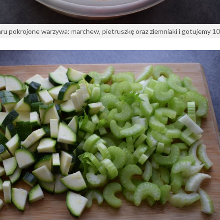
 pokrojone warzywa: marchew, pietruszkę oraz ziemniaki i gotujemy 10