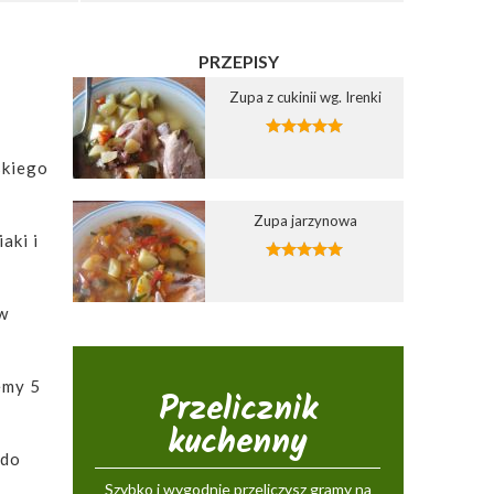
PRZEPISY
Zupa z cukinii wg. Irenki
skiego
Zupa jarzynowa
aki i
 w
emy 5
Przelicznik
kuchenny
 do
Szybko i wygodnie przeliczysz gramy na