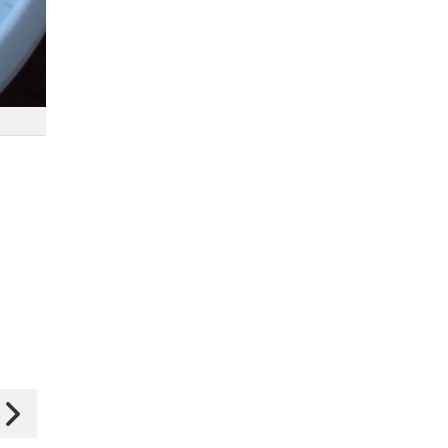
Dodaj do ulubionych
Dodaj do ulubionych
Wybierz listę:
Wybierz listę:
Zupa brokułowa
Zupa brokułowa z kaszą
manną
30 maj 2018 20:54
02 lut 2017 09:25