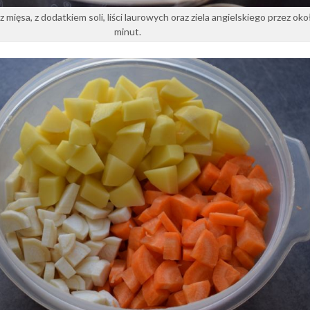
mięsa, z dodatkiem soli, liści laurowych oraz ziela angielskiego przez oko
minut.