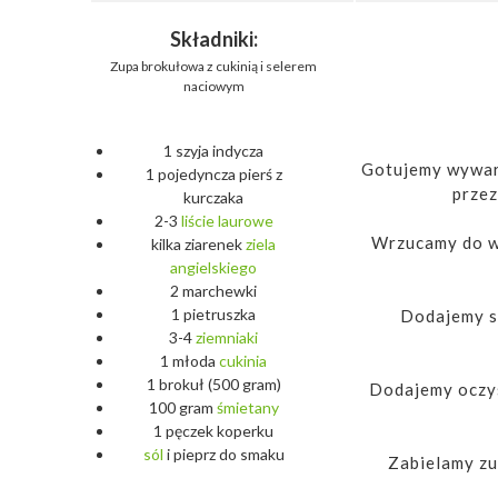
Składniki:
Zupa brokułowa z cukinią i selerem
naciowym
1 szyja indycza
Gotujemy wywar z
1 pojedyncza pierś z
przez
kurczaka
2-3
liście
laurowe
Wrzucamy do wy
kilka ziarenek
ziela
angielskiego
2 marchewki
1 pietruszka
Dodajemy se
3-4
ziemniaki
1 młoda
cukinia
1 brokuł (500 gram)
Dodajemy oczys
100 gram
śmietany
1 pęczek koperku
sól
i pieprz do smaku
Zabielamy zu