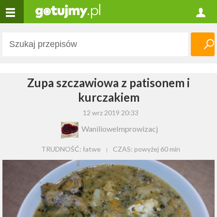
Zupa szczawiowa z patisonem i
kurczakiem
12 wrz 2019 20:33
WanilioweImprowizacj
TRUDNOŚĆ: łatwe
CZAS:
powyżej 60 min