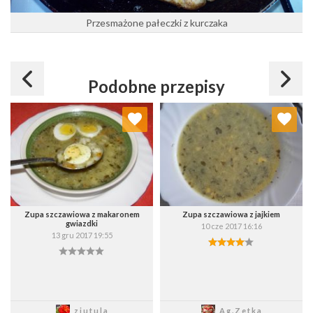
Przesmażone pałeczki z kurczaka
Podobne przepisy
Dodaj do ulubionych
Dodaj do ulubionych
Wybierz listę:
Wybierz listę:
Zupa szczawiowa z makaronem
Zupa szczawiowa z jajkiem
gwiazdki
10 cze 2017 16:16
13 gru 2017 19:55
Zapisz
Zapisz
ziutula
Ag.Zetka