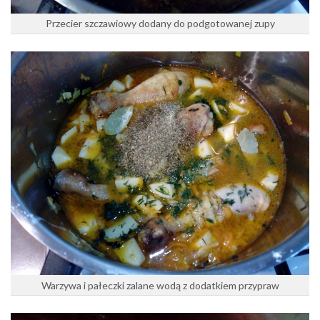
Przecier szczawiowy dodany do podgotowanej zupy
Warzywa i pałeczki zalane wodą z dodatkiem przypraw