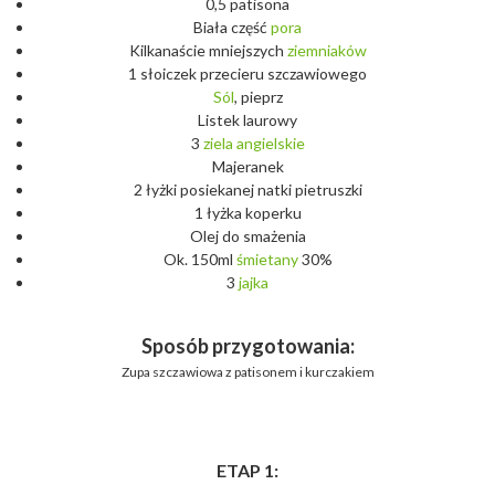
0,5 patisona
Biała część
pora
Kilkanaście mniejszych
ziemniaków
1 słoiczek przecieru szczawiowego
Sól
, pieprz
Listek laurowy
3
ziela
angielskie
Majeranek
2 łyżki posiekanej natki pietruszki
1 łyżka koperku
Olej do smażenia
Ok. 150ml
śmietany
30%
3
jajka
Sposób przygotowania:
Zupa szczawiowa z patisonem i kurczakiem
ETAP 1: