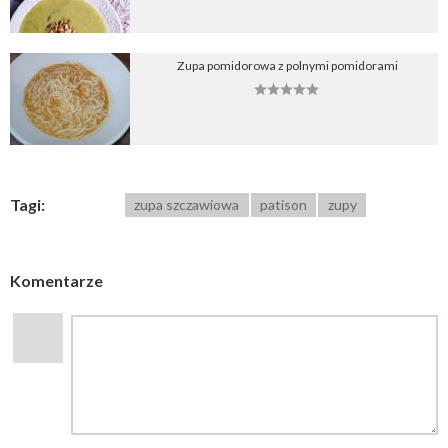
Zupa pomidorowa z polnymi pomidorami
Tagi:
zupa szczawiowa
patison
zupy
Komentarze