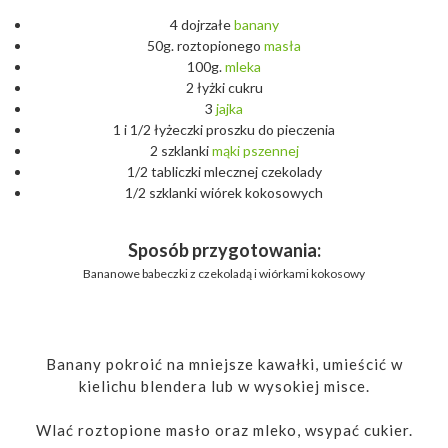
4 dojrzałe
banany
50g. roztopionego
masła
100g.
mleka
2 łyżki cukru
3
jajka
1 i 1/2 łyżeczki proszku do pieczenia
2 szklanki
mąki
pszennej
1/2 tabliczki mlecznej czekolady
1/2 szklanki wiórek kokosowych
Sposób przygotowania:
Bananowe babeczki z czekoladą i wiórkami kokosowy
Banany pokroić na mniejsze kawałki, umieścić w
kielichu blendera lub w wysokiej misce.
Wlać roztopione masło oraz mleko, wsypać cukier.