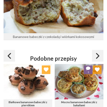
Bananowe babeczki z czekoladą i wiórkami kokosowymi
Podobne przepisy
Dodaj do ulubionych
Dodaj do ulubionych
3
Wybierz listę:
Wybierz listę:
Białkowe bananowe babeczki z
Mocno bananowe babeczki z
piernikiem
bakaliami