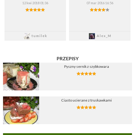
12 kwi 2018 01:36
07 mar 2016 16:56
Zapisz
Zapisz
tumilek
Alex_M
PRZEPISY
Pyszny sernik z szybkowara
Ciasto ucierane z truskawkami