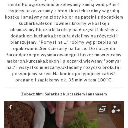
dente.Po ugotowaniu przelewamy zimną wodą.Pierś
myjemy,oczyszczamy z błon i kostek,kroimy w grubą
kostkę i smażymy na złoty kolor na patelni z dodatkiem
kucharka.Bekon również kroimy w kostkę i
obsmażamy.Pieczarki kroimy na 6 części i dusimy z
dodatkiem kucharka.brokuła dzielimy na różyczki i
blanszujemy. "Pomysł na ..." robimy wg przepisu na
opakowaniu.Ser ścieramy na tarce. Do naczynia
żaroodpornego wysmarowanego tłuszczem wrzucamy
makaron,kurczaka,bekon i pieczarki,wlewamy "pomysł
na.." i wszystko mieszamy.Układamy różyczki brokuła i
posypujemy serem.Na koniec posypujemy całość
oregano i zapiekamy ok. 35 min w tem 180*C.
Zobacz film:
Sałatka z kurczakiem i ananasem