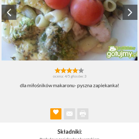
ocena:
4
/5 głosów:
3
dla miłośników makaronu- pyszna zapiekanka!
Składniki: