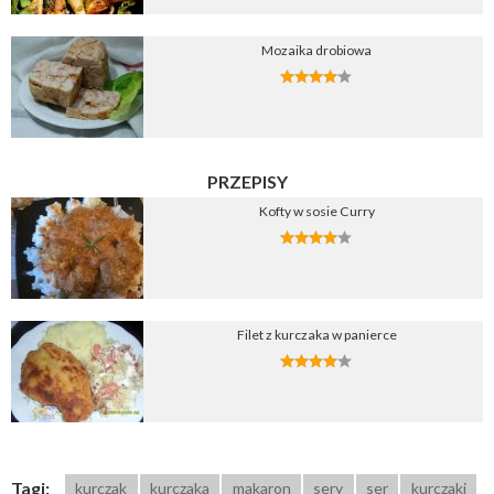
Mozaika drobiowa
PRZEPISY
Kofty w sosie Curry
Filet z kurczaka w panierce
Tagi:
kurczak
kurczaka
makaron
sery
ser
kurczaki