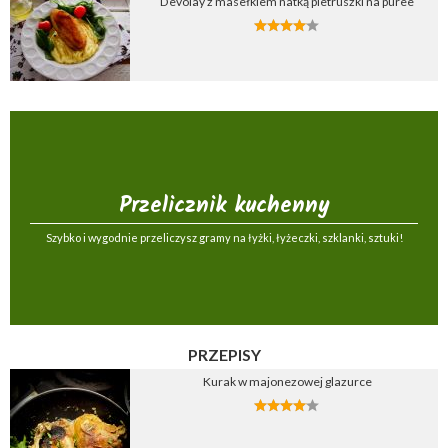
Devolay z masełkiem natką pietruszki na puree
Przelicznik kuchenny
Szybko i wygodnie przeliczysz gramy na łyżki, łyżeczki, szklanki, sztuki!
PRZEPISY
Kurak w majonezowej glazurce