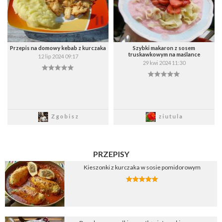
Przepis na domowy kebab z kurczaka
Szybki makaron z sosem
truskawkowym na maślance
12 lip 2024 09:17
29 kwi 2024 11:30
Zapisz
Zapisz
Zgobisz
ziutula
PRZEPISY
Kieszonki z kurczaka w sosie pomidorowym