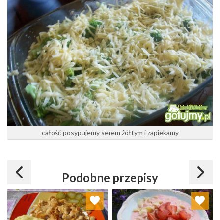
całość posypujemy serem żółtym i zapiekamy
Podobne przepisy
Dodaj do ulubionych
Dodaj do ulubionych
Wybierz listę:
Wybierz listę: