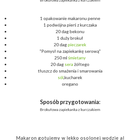
Brokułowa zapiekanka z kurczakiem
1 opakowanie makaronu penne
1 podwójna pierś z kurczaka
20 dag bekonu
1 duży brokuł
20 dag
pieczarek
"Pomysł na zapiekankę serową"
250 ml
śmietany
20 dag
sera
żółtego
tłuszcz do smażenia i smarowania
sól
,kucharek
oregano
Sposób przygotowania:
Brokułowa zapiekanka z kurczakiem
Makaron gotujemy w lekko osolonej wodzie al