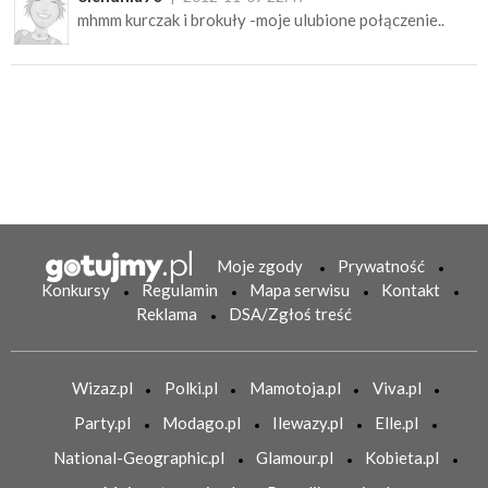
mhmm kurczak i brokuły -moje ulubione połączenie..
Moje zgody
Prywatność
Konkursy
Regulamin
Mapa serwisu
Kontakt
Reklama
DSA/Zgłoś treść
Wizaz.pl
Polki.pl
Mamotoja.pl
Viva.pl
Party.pl
Modago.pl
Ilewazy.pl
Elle.pl
National-Geographic.pl
Glamour.pl
Kobieta.pl