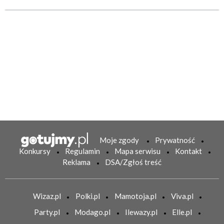
Moje zgody
Prywatność
Konkursy
Regulamin
Mapa serwisu
Kontakt
Reklama
DSA/Zgłoś treść
Wizaz.pl
Polki.pl
Mamotoja.pl
Viva.pl
Party.pl
Modago.pl
Ilewazy.pl
Elle.pl