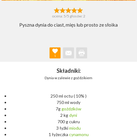
ocena:
5
/5 głosów:
2
Pyszna dynia do ciast, mięs lub prosto ze słoika
1
Składniki:
Dynia w zalewie z goździkiem
250 ml octu ( 10% )
750 ml wody
7g
goździków
2 kg
dyni
700 g cukru
3 łyżki
miodu
1 łyżeczka
cynamonu