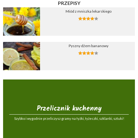
PRZEPISY
Miód z mniszka lekarskiego
Pyszny dżem bananowy
Przelicznik kuchenny
Szybko i wygodnie przeliczysz gramy na łyżki, łyżeczki, szklanki, sztuki!