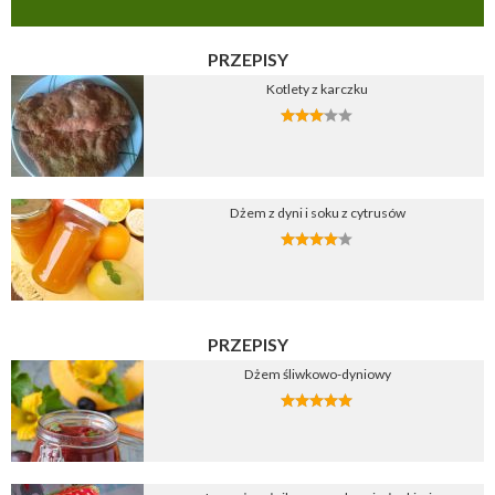
PRZEPISY
Kotlety z karczku
Dżem z dyni i soku z cytrusów
PRZEPISY
Dżem śliwkowo-dyniowy