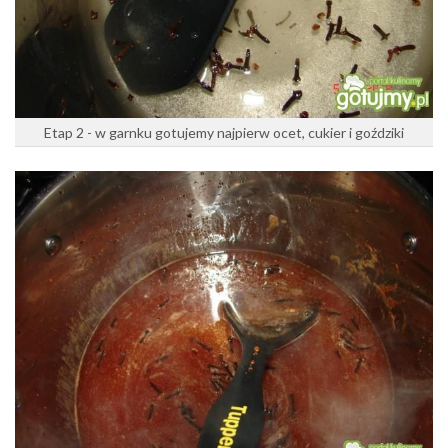
Etap 2 - w garnku gotujemy najpierw ocet, cukier i goździki