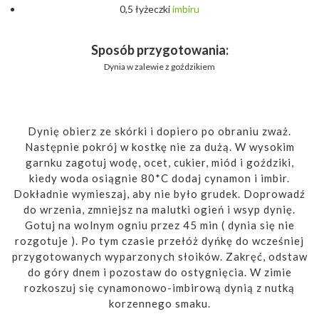
0,5 łyżeczki
imbiru
Sposób przygotowania:
Dynia w zalewie z goździkiem
Dynię obierz ze skórki i dopiero po obraniu zważ.
Następnie pokrój w kostkę nie za dużą. W wysokim
garnku zagotuj wodę, ocet, cukier, miód i goździki,
kiedy woda osiągnie 80*C dodaj cynamon i imbir.
Dokładnie wymieszaj, aby nie było grudek. Doprowadź
do wrzenia, zmniejsz na malutki ogień i wsyp dynię.
Gotuj na wolnym ogniu przez 45 min ( dynia się nie
rozgotuje ). Po tym czasie przełóż dyńkę do wcześniej
przygotowanych wyparzonych słoików. Zakręć, odstaw
do góry dnem i pozostaw do ostygnięcia. W zimie
rozkoszuj się cynamonowo-imbirową dynią z nutką
korzennego smaku.