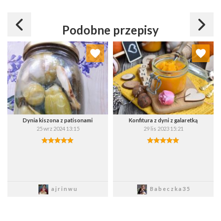
Podobne przepisy
Dodaj do ulubionych
Dodaj do ulubionych
Wybierz listę:
Wybierz listę:
Dynia kiszona z patisonami
Konfitura z dyni z galaretką
25 wrz 2024 13:15
29 lis 2023 15:21
Zapisz
Zapisz
ajrinwu
Babeczka35