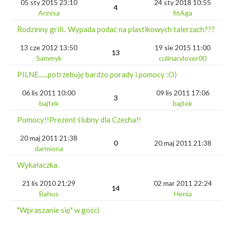
05 sty 2015 23:10
24 sty 2018 10:55
4
Annisa
fitAga
Rodzinny grill.. Wypada podać na plastikowych talerzach???
13 cze 2012 13:50
19 sie 2015 11:00
13
Sammyk
culinarylover00
PILNE......potrzebuję bardzo porady i pomocy :O)
06 lis 2011 10:00
09 lis 2011 17:06
3
bajtek
bajtek
Pomocy!!Prezent ślubny dla Czecha!!
20 maj 2011 21:38
0
20 maj 2011 21:38
darmiona
Wykałaczka.
21 lis 2010 21:29
02 mar 2011 22:24
14
Bahus
Henia
"Wpraszanie się" w gości