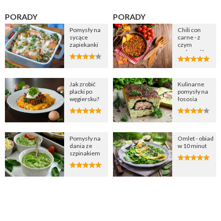
PORADY
PORADY
Pomysły na
Chili con
sycące
carne - z
zapiekanki
czym
podawać?
Jak zrobić
Kulinarne
placki po
pomysły na
węgiersku?
łososia
Pomysły na
Omlet - obiad
dania ze
w 10 minut
szpinakiem