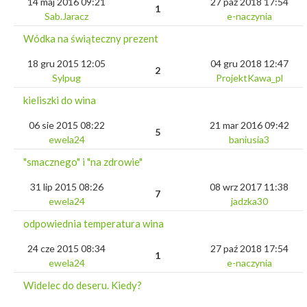
14 maj 2016 09:21
27 paź 2018 17:54
1
Sab.Jaracz
e-naczynia
Wódka na świąteczny prezent
18 gru 2015 12:05
04 gru 2018 12:47
2
Sylpug
ProjektKawa_pl
kieliszki do wina
06 sie 2015 08:22
21 mar 2016 09:42
5
ewela24
baniusia3
"smacznego" i "na zdrowie"
31 lip 2015 08:26
08 wrz 2017 11:38
7
ewela24
jadzka30
odpowiednia temperatura wina
24 cze 2015 08:34
27 paź 2018 17:54
1
ewela24
e-naczynia
Widelec do deseru. Kiedy?