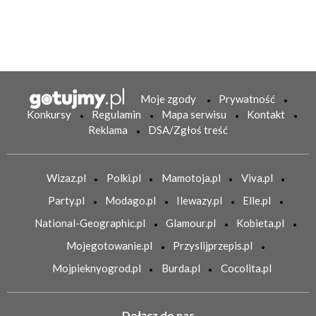
Moje zgody
Prywatność
Konkursy
Regulamin
Mapa serwisu
Kontakt
Reklama
DSA/Zgłoś treść
Wizaz.pl
Polki.pl
Mamotoja.pl
Viva.pl
Party.pl
Modago.pl
Ilewazy.pl
Elle.pl
National-Geographic.pl
Glamour.pl
Kobieta.pl
Mojegotowanie.pl
Przyslijprzepis.pl
Mojpieknyogrod.pl
Burda.pl
Cocolita.pl
Dołącz do nas