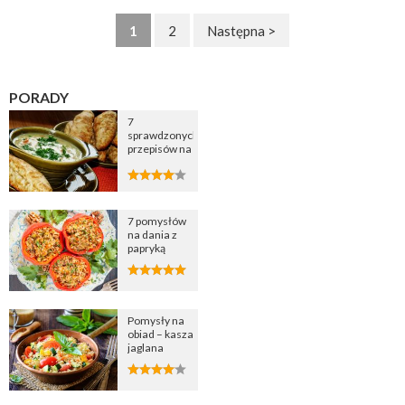
1
2
Następna >
PORADY
7
sprawdzonych
przepisów na
zupę
cebulową
7 pomysłów
na dania z
papryką
Pomysły na
obiad – kasza
jaglana