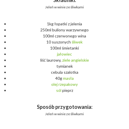
Składniki:
Jeleń w winie ze śliwkami
1kg łopatki z jelenia
250ml buliony warzywnego
100ml czerwonego wina
10 suszonych
śliwek
100ml śmietanki
jałowiec
liść laurowy,
ziele
angielskie
tymianek
cebula szalotka
40g
masła
olej
rzepakowy
sól
pieprz
Sposób przygotowania:
Jeleń w winie ze śliwkami