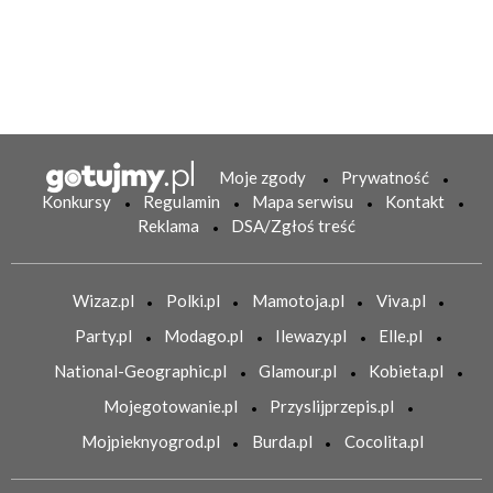
Moje zgody
Prywatność
Konkursy
Regulamin
Mapa serwisu
Kontakt
Reklama
DSA/Zgłoś treść
Wizaz.pl
Polki.pl
Mamotoja.pl
Viva.pl
Party.pl
Modago.pl
Ilewazy.pl
Elle.pl
National-Geographic.pl
Glamour.pl
Kobieta.pl
Mojegotowanie.pl
Przyslijprzepis.pl
Mojpieknyogrod.pl
Burda.pl
Cocolita.pl