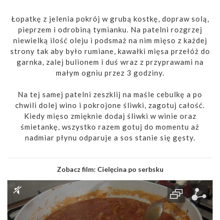
Łopatkę z jelenia pokrój w grubą kostkę, dopraw solą,
pieprzem i odrobiną tymianku. Na patelni rozgrzej
niewielką ilość oleju i podsmaż na nim mięso z każdej
strony tak aby było rumiane, kawałki mięsa przełóż do
garnka, zalej bulionem i duś wraz z przyprawami na
małym ogniu przez 3 godziny.
Na tej samej patelni zeszklij na maśle cebulkę a po
chwili dolej wino i pokrojone śliwki, zagotuj całość.
Kiedy mięso zmięknie dodaj śliwki w winie oraz
śmietankę, wszystko razem gotuj do momentu aż
nadmiar płynu odparuje a sos stanie się gęsty.
Zobacz film:
Cielęcina po serbsku