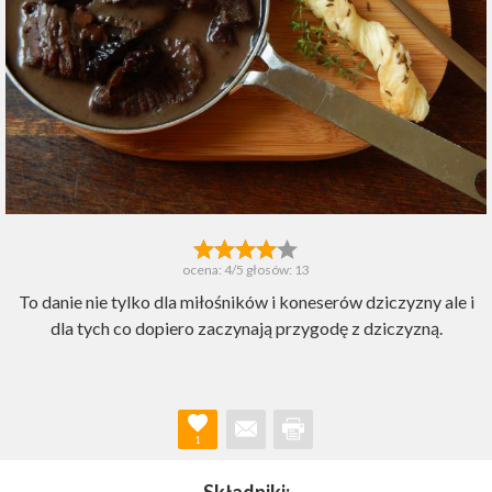
ocena:
4
/5 głosów:
13
To danie nie tylko dla miłośników i koneserów dziczyzny ale i
dla tych co dopiero zaczynają przygodę z dziczyzną.
1