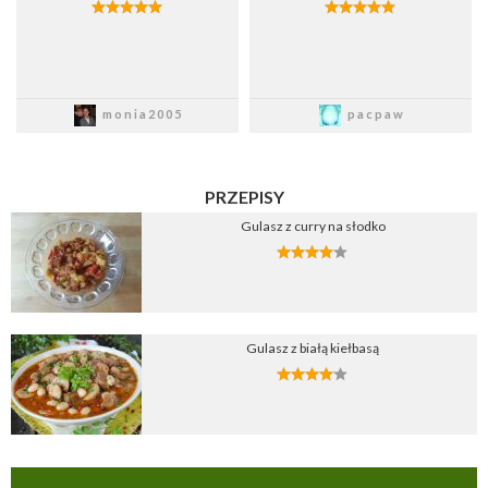
Zapisz
Zapisz
monia2005
pacpaw
PRZEPISY
Gulasz z curry na słodko
Gulasz z białą kiełbasą