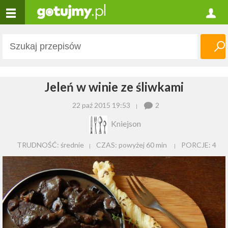
Jeleń w winie ze śliwkami
22 paź 2015 19:53
2
Kniejson
TRUDNOŚĆ: średnie
CZAS:
powyżej 60 min
PORCJE:
4