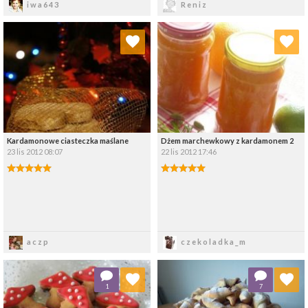
iwa643
Reniz
Dodaj do ulubionych
Dodaj do ulubionych
Wybierz listę:
Wybierz listę:
Kardamonowe ciasteczka maślane
Dżem marchewkowy z kardamonem 2
23 lis 2012 08:07
22 lis 2012 17:46
Zapisz
Zapisz
aczp
czekoladka_m
Dodaj do ulubionych
Dodaj do ulubionych
1
7
Wybierz listę:
Wybierz listę: