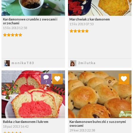
Kardamonowe crumble z owocami i
Marchwiak z kardamonem
orzechami
15 lis 2013 07:53
15 lis 2013 12:58
Zapisz
Zapisz
monikaT83
2milutka
Dodaj do ulubionych
Dodaj do ulubionych
7
Wybierz listę:
Wybierz listę:
Babka z kardamonem i lukrem
Kardamonowe bułeczki z suszonymi
owocami
18 paź 2013 16:42
29 kwi 2013 22:38