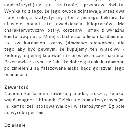
najdroższych(tuż po szafranie) przypraw świata.
Wynika to z tego, że jego owoce dojrzewają przez dwa
i pół roku, a statystyczny plon z jednego hektara to
niewiele ponad sto dwadzieścia kilogramów. Ma
charakterystyczny ostry, korzenny smak z wyraźną
kamforową nutą. Mniej szlachetna odmian kardamonu,
to tzw. kardamon czarny (
Amomum subulatum
), dla
tego aby być pewnym, że kupujemy ten właściwy -
zielony, najlepiej kupować nie proszek, a całe nasiona.
Przemawia za tym też fakt, że dobre gatunki kardamonu
po zmieleniu są fałszowane mąką bądź gorszymi jego
odmianami.
Zawartość
Nasiona kardamonu zawierają białka, tłuszcz, żelazo,
wapń, magnez i błonnik. Dzięki olejkom eterycznym (m.
in. kamforze), stosowanym był w starożytnym Egipcie
do wyrobu perfum.
Działanie