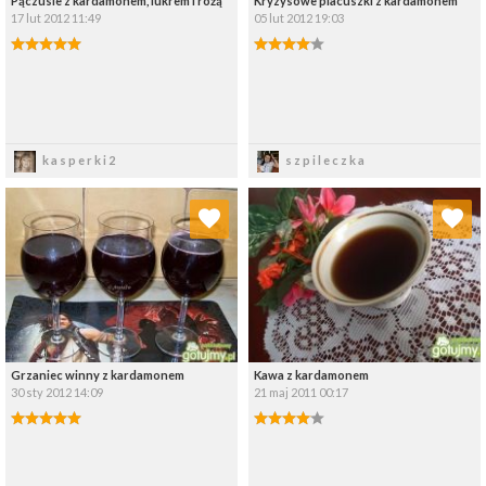
Pączusie z kardamonem, lukrem i różą
Kryzysowe placuszki z kardamonem
17 lut 2012 11:49
05 lut 2012 19:03
Zapisz
Zapisz
kasperki2
szpileczka
Dodaj do ulubionych
Dodaj do ulubionych
Wybierz listę:
Wybierz listę:
Grzaniec winny z kardamonem
Kawa z kardamonem
30 sty 2012 14:09
21 maj 2011 00:17