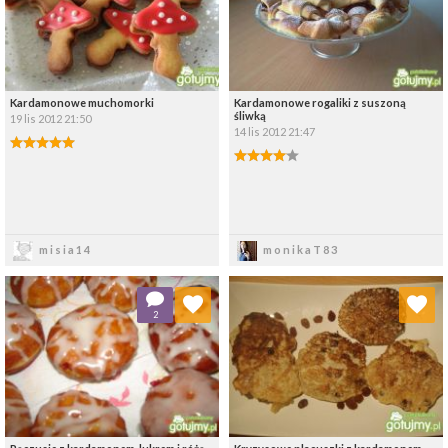
Kardamonowe muchomorki
Kardamonowe rogaliki z suszoną
śliwką
19 lis 2012 21:50
14 lis 2012 21:47
Zapisz
Zapisz
misia14
monikaT83
Dodaj do ulubionych
Dodaj do ulubionych
2
Wybierz listę:
Wybierz listę: