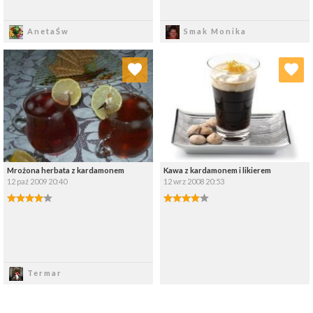
Zapisz
Zapisz
AnetaŚw
Smak Monika
Dodaj do ulubionych
Dodaj do ulubionych
Wybierz listę:
Wybierz listę:
Mrożona herbata z kardamonem
Kawa z kardamonem i likierem
12 paź 2009 20:40
12 wrz 2008 20:53
Zapisz
Zapisz
Termar