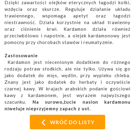
Dzięki zawartości olejków eterycznych łagodzi kolki,
wzdęcia oraz skurcze. Reguluje działanie układu
trawiennego, wspomaga apetyt oraz łagodzi
niestrawność. Działa korzystnie na układ trawienny
oraz ciśnienie krwi. Kardamon działa również
przeciwbólowo i napotnie, a olejek kardamonowy jest
pomocny przy chorobach stawów i reumatyzmie.
Zastosowanie
Kardamon jest niecenionym dodatkiem do różnego
rodzaju potraw słodkich, ale nie tylko. Używa się go
jako dodatek do mięs, wędlin, przy wypieku chleba.
Znany jest jako dodatek do herbaty i oczywiście
czarnej kawy. W krajach arabskich podanie gościowi
kawy z kardamonem, jest wyrazem najwyższego
szacunku.
Na surowo,żucie nasion kardamonu
niweluje nieprzyjemny zapach z ust.
WRÓĆ DO LISTY