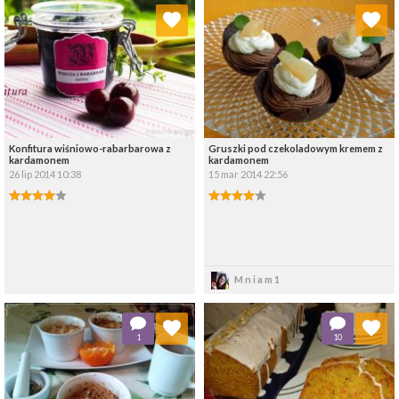
Dodaj do ulubionych
Dodaj do ulubionych
Wybierz listę:
Wybierz listę:
Konfitura wiśniowo-rabarbarowa z
Gruszki pod czekoladowym kremem z
kardamonem
kardamonem
26 lip 2014 10:38
15 mar 2014 22:56
Zapisz
Zapisz
Mniam1
Dodaj do ulubionych
Dodaj do ulubionych
1
10
Wybierz listę:
Wybierz listę: