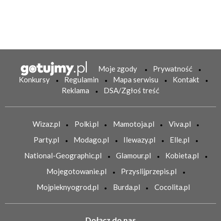
Moje zgody
Prywatność
Konkursy
Regulamin
Mapa serwisu
Kontakt
Reklama
DSA/Zgłoś treść
Wizaz.pl
Polki.pl
Mamotoja.pl
Viva.pl
Party.pl
Modago.pl
Ilewazy.pl
Elle.pl
National-Geographic.pl
Glamour.pl
Kobieta.pl
Mojegotowanie.pl
Przyslijprzepis.pl
Mojpieknyogrod.pl
Burda.pl
Cocolita.pl
Dołącz do nas