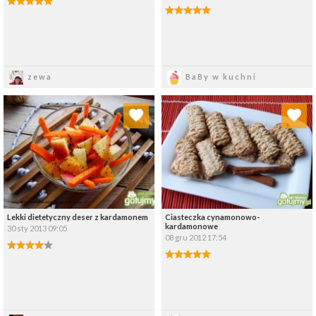
Zapisz
Zapisz
zewa
BaBy w kuchni
Dodaj do ulubionych
Dodaj do ulubionych
Wybierz listę:
Wybierz listę:
Lekki dietetyczny deser z kardamonem
Ciasteczka cynamonowo-
kardamonowe
30 sty 2013 09:05
08 gru 2012 17:54
Zapisz
Zapisz