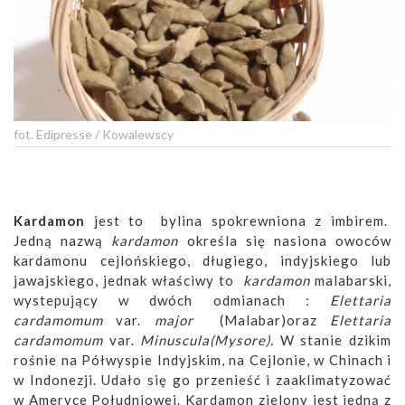
fot. Edipresse / Kowalewscy
Kardamon
jest to bylina spokrewniona z imbirem.
Jedną nazwą
kardamon
określa się nasiona owoców
kardamonu cejlońskiego, długiego, indyjskiego lub
jawajskiego, jednak właściwy to
kardamon
malabarski,
wystepujący w dwóch odmianach :
Elettaria
cardamomum
var.
major
(Malabar)oraz
Elettaria
cardamomum
var.
Minuscula(Mysore).
W stanie dzikim
rośnie na Półwyspie Indyjskim, na Cejlonie, w Chinach i
w Indonezji. Udało się go przenieść i zaaklimatyzować
w Ameryce Południowej. Kardamon zielony jest jedną z