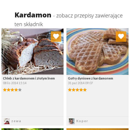
Kardamon
- zobacz przepisy zawierające
ten składnik
Dodaj do ulubionych
Dodaj do ulubionych
Wybierz listę:
Wybierz listę:
Chleb z kardamonem i złotym lnem
Gofry dyniowe z kardamonem
08 lis 2014 15:14
31 paź 2014 09:07
Zapisz
Zapisz
zewa
Koper