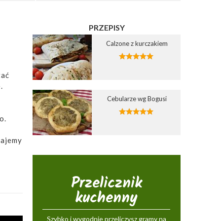
PRZEPISY
Calzone z kurczakiem
tać
.
Cebularze wg Bogusi
o.
dajemy
Przelicznik
kuchenny
Szybko i wygodnie przeliczysz gramy na