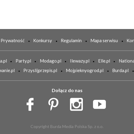
Prywatność
Konkursy
Regulamin
Mapa serwisu
Kon
a.pl
Party.pl
Modago.pl
Ilewazy.pl
Elle.pl
Nationa
anie.pl
Przyslijprzepis.pl
Mojpieknyogrod.pl
Burda.pl
Dołącz do nas
Copyright Burda Media Polska Sp. z o.o.