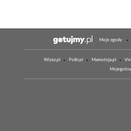
Moje zgody
Wizaz.pl
Polki.pl
Mamotoja.pl
Viv
Mojegotow