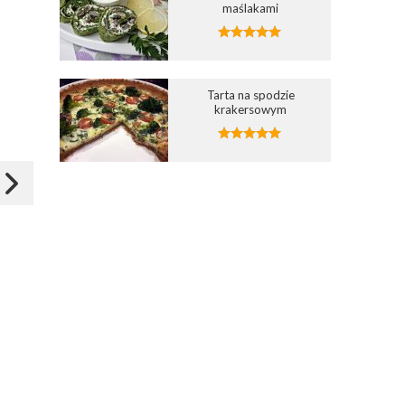
maślakami
Dodaj do ulubionych
Dodaj do ulubionych
4
6
Wybierz listę:
Wybierz listę:
Tarta na spodzie
krakersowym
Wytrawna tarta z kaczką
Rustykalna tarta z czarn
rzepą
25 wrz 2015 20:40
27 paź 2013 18:03
Zapisz
Zapisz
sammakko
edytaha