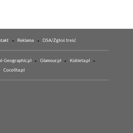
takt
Reklama
DSA/Zgłoś treść
l-Geographic.pl
Glamour.pl
Kobieta.pl
Cocolita.pl