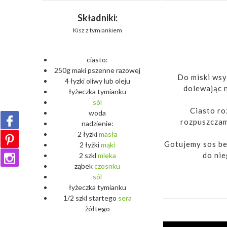
Składniki:
Kisz z tymiankiem
ciasto:
250g maki pszenne razowej
Do miski wsy
4 łyzki oliwy lub oleju
dolewając n
łyżeczka tymianku
sól
Ciasto ro
woda
rozpuszczam
nadzienie:
2 łyżki
masła
Gotujemy sos be
2 łyżki
mąki
do nie
2 szkl
mleka
ząbek
czosnku
sól
łyżeczka tymianku
1/2 szkl startego
sera
żółtego