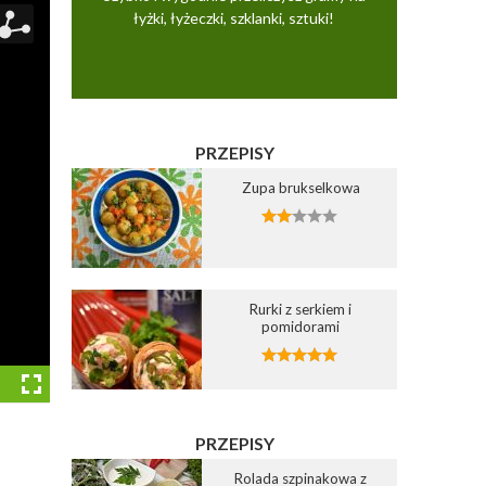
łyżki, łyżeczki, szklanki, sztuki!
PRZEPISY
Zupa brukselkowa
Rurki z serkiem i
pomidorami
PRZEPISY
Rolada szpinakowa z