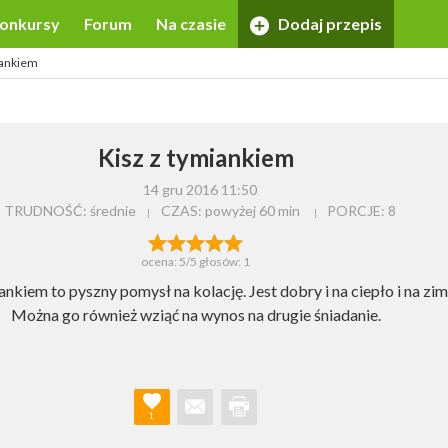
onkursy
Forum
Na czasie
Dodaj przepis
iankiem
Kisz z tymiankiem
14 gru 2016 11:50
TRUDNOŚĆ: średnie
CZAS:
powyżej 60 min
PORCJE:
8
ocena:
5
/5 głosów:
1
ankiem to pyszny pomysł na kolację. Jest dobry i na ciepło i na zim
Można go również wziąć na wynos na drugie śniadanie.
1