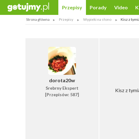
Przepisy
Porady
Video
K
Strona główna
Przepisy
Wypieki na słono
Kisz z tym
dorota20w
Srebrny Ekspert
Kisz z tymi
[Przepisów: 587]