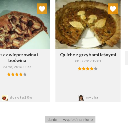
Dodaj do ulubionych
Dodaj do ulubionych
Wybierz listę:
Wybierz listę:
isz z wieprzowina i
Quiche z grzybami leśnymi
boćwina
08 lis 2012 19:01
23 maj 2016 11:55
Zapisz
Zapisz
dorota20w
mycha
danie
wypieki na słono