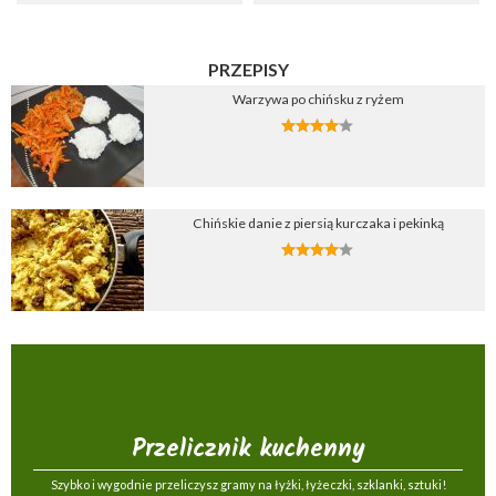
PRZEPISY
Warzywa po chińsku z ryżem
Chińskie danie z piersią kurczaka i pekinką
Przelicznik kuchenny
Szybko i wygodnie przeliczysz gramy na łyżki, łyżeczki, szklanki, sztuki!