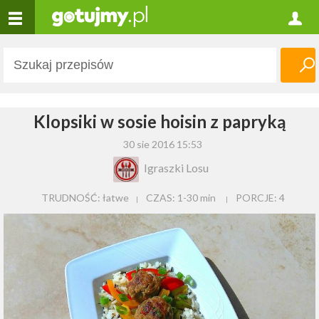
Klopsiki w sosie hoisin z papryką
30 sie 2016 15:53
Igraszki Losu
TRUDNOŚĆ: łatwe
CZAS:
1-30 min
PORCJE:
4