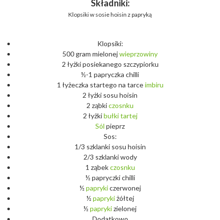
Składniki:
Klopsiki w sosie hoisin z papryką
Klopsiki:
500 gram mielonej
wieprzowiny
2 łyżki posiekanego szczypiorku
½-1 papryczka chilli
1 łyżeczka startego na tarce
imbiru
2 łyżki sosu hoisin
2 ząbki
czosnku
2 łyżki
bułki
tartej
Sól
pieprz
Sos:
1/3 szklanki sosu hoisin
2/3 szklanki wody
1 ząbek
czosnku
½ papryczki chilli
½
papryki
czerwonej
½
papryki
żółtej
½
papryki
zielonej
Dodatkowo