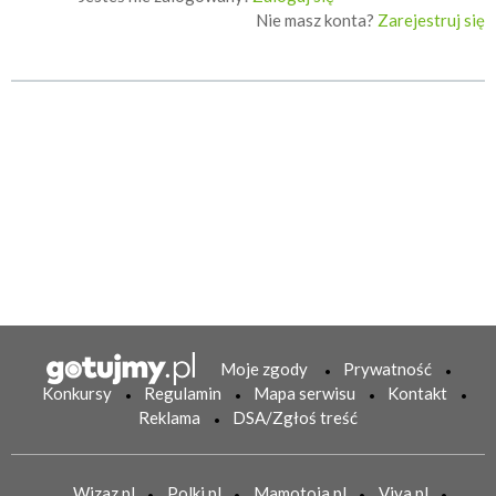
Nie masz konta?
Zarejestruj się
Moje zgody
Prywatność
Konkursy
Regulamin
Mapa serwisu
Kontakt
Reklama
DSA/Zgłoś treść
Wizaz.pl
Polki.pl
Mamotoja.pl
Viva.pl