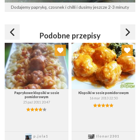
Dodajemy paprykę, czosnek i chilli i dusimy jeszcze 2-3 minuty
Podobne przepisy
Dodaj do ulubionych
Dodaj do ulubionych
Wybierz listę:
Wybierz listę:
Paprykowe klopsiki w sosie
Klopsiki w sosie pomidorowym
pomidorowym
16 mar 2013 22:50
25 paź 2011 20:47
Zapisz
Zapisz
p.jola1
Ilonar2301