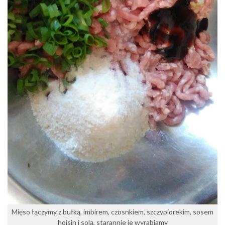
Mięso łączymy z bułką, imbirem, czosnkiem, szczypiorekim, sosem
hoisin i solą, starannie je wyrabiamy