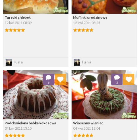
Turecki chlebek
Muffinki urodzinowe
12 kwi 2011 08:39
12 kwi 2011 08:25
Zapisz
Zapisz
luna
luna
Dodaj do ulubionych
Dodaj do ulubionych
6
2
Wybierz listę:
Wybierz listę:
Podchmielona babka kokosowa
Wiosenny wieniec
04 kwi 2011 13:15
04 kwi 2011 13:04