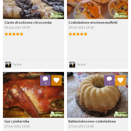
Ciasto drozdzowe z kruszonka
Czekoladowo wisniowe muffinki
04 maj 2011 09:09
29 kwi 2011 14:28
Zapisz
Zapisz
luna
luna
Dodaj do ulubionych
Dodaj do ulubionych
3
7
Wybierz listę:
Wybierz listę:
Gęś z piekarnika
Babka kokosowo-czekoladowa
27 kwi 2011 13:03
27 kwi 2011 12:48