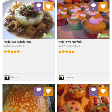
Dodaj do ulubionych
Dodaj do ulubionych
3
7
Wybierz listę:
Wybierz listę:
Nadziewana kalarepa
Kolorowe muffinki
13 kwi 2011 15:44
13 kwi 2011 08:18
Zapisz
Zapisz
luna
luna
Dodaj do ulubionych
Dodaj do ulubionych
7
2
Wybierz listę:
Wybierz listę: