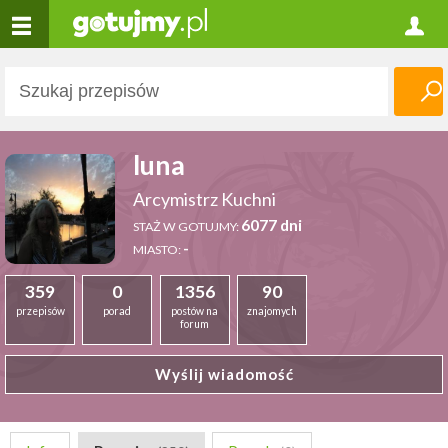
luna
Arcymistrz Kuchni
6077 dni
STAŻ W GOTUJMY:
-
MIASTO:
359
0
1356
90
przepisów
porad
postów na
znajomych
forum
Wyślij wiadomość