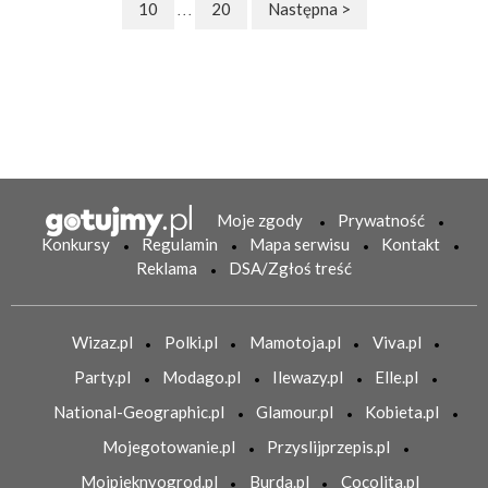
10
20
Następna >
. . .
Moje zgody
Prywatność
Konkursy
Regulamin
Mapa serwisu
Kontakt
Reklama
DSA/Zgłoś treść
Wizaz.pl
Polki.pl
Mamotoja.pl
Viva.pl
Party.pl
Modago.pl
Ilewazy.pl
Elle.pl
National-Geographic.pl
Glamour.pl
Kobieta.pl
Mojegotowanie.pl
Przyslijprzepis.pl
Mojpieknyogrod.pl
Burda.pl
Cocolita.pl