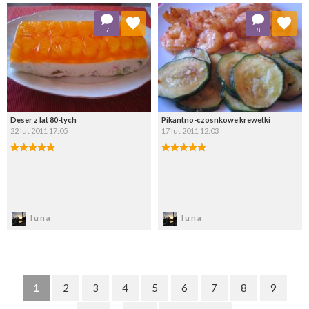
Dodaj do ulubionych
Dodaj do ulubionych
7
8
Wybierz listę:
Wybierz listę:
Deser z lat 80-tych
Pikantno-czosnkowe krewetki
22 lut 2011 17:05
17 lut 2011 12:03
Zapisz
Zapisz
luna
luna
1
2
3
4
5
6
7
8
9