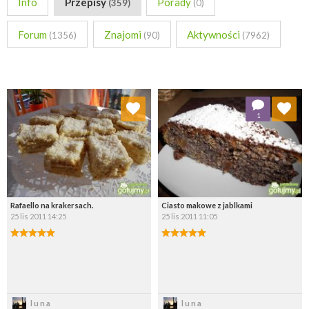
Info
Przepisy
Porady
(359)
(0)
Forum
Znajomi
Aktywności
(1356)
(90)
(7962)
Dodaj do ulubionych
Dodaj do ulubionych
1
Wybierz listę:
Wybierz listę:
Rafaello na krakersach.
Ciasto makowe z jablkami
25 lis 2011 14:25
25 lis 2011 11:05
Zapisz
Zapisz
luna
luna