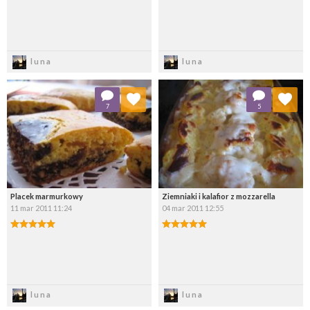
Zapisz
Zapisz
luna
luna
Dodaj do ulubionych
Dodaj do ulubionych
7
5
Wybierz listę:
Wybierz listę:
Placek marmurkowy
Ziemniaki i kalafior z mozzarella
11 mar 2011 11:24
04 mar 2011 12:55
Zapisz
Zapisz
luna
luna