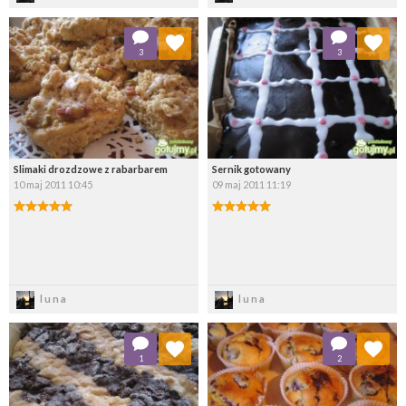
Dodaj do ulubionych
Dodaj do ulubionych
3
3
Wybierz listę:
Wybierz listę:
Slimaki drozdzowe z rabarbarem
Sernik gotowany
10 maj 2011 10:45
09 maj 2011 11:19
Zapisz
Zapisz
luna
luna
Dodaj do ulubionych
Dodaj do ulubionych
1
2
Wybierz listę:
Wybierz listę: