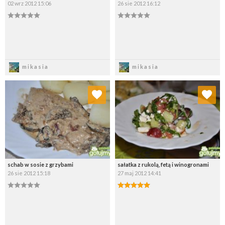
02 wrz 2012 15:06
26 sie 2012 16:12
Zapisz
Zapisz
mikasia
mikasia
Dodaj do ulubionych
Dodaj do ulubionych
Wybierz listę:
Wybierz listę:
schab w sosie z grzybami
sałatka z rukolą, fetą i winogronami
26 sie 2012 15:18
27 maj 2012 14:41