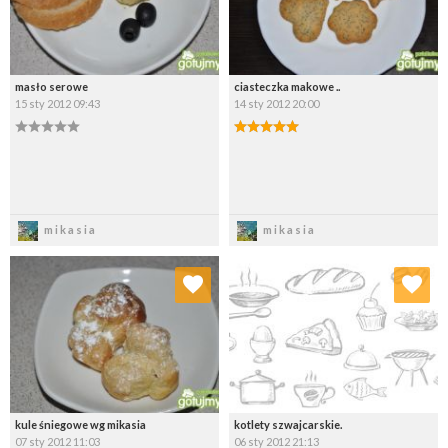
masło serowe
ciasteczka makowe ..
15 sty 2012 09:43
14 sty 2012 20:00
Zapisz
Zapisz
mikasia
mikasia
Dodaj do ulubionych
Dodaj do ulubionych
Wybierz listę:
Wybierz listę:
kule śniegowe wg mikasia
kotlety szwajcarskie.
07 sty 2012 11:03
06 sty 2012 21:13