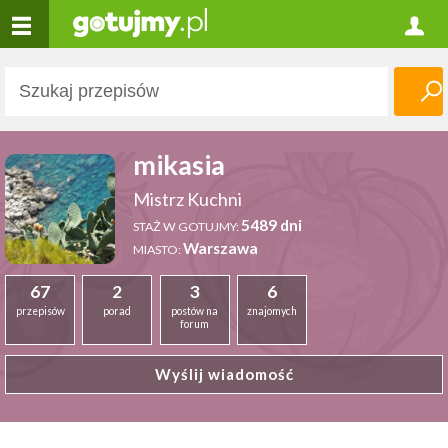
mikasia
Mistrz Kuchni
5489 dni
STAŻ W GOTUJMY:
Warszawa
MIASTO:
67
2
3
6
przepisów
porad
postów na
znajomych
forum
Wyślij wiadomość