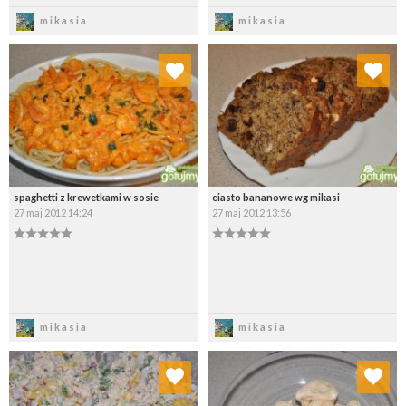
Zapisz
Zapisz
mikasia
mikasia
Dodaj do ulubionych
Dodaj do ulubionych
Wybierz listę:
Wybierz listę:
spaghetti z krewetkami w sosie
ciasto bananowe wg mikasi
27 maj 2012 14:24
27 maj 2012 13:56
Zapisz
Zapisz
mikasia
mikasia
Dodaj do ulubionych
Dodaj do ulubionych
Wybierz listę:
Wybierz listę: