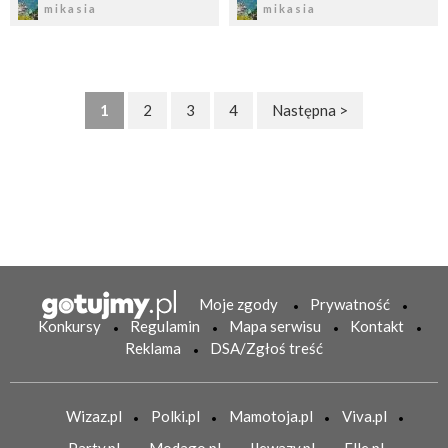
mikasia
mikasia
1
2
3
4
Następna >
Moje zgody
Prywatność
Konkursy
Regulamin
Mapa serwisu
Kontakt
Reklama
DSA/Zgłoś treść
Wizaz.pl
Polki.pl
Mamotoja.pl
Viva.pl