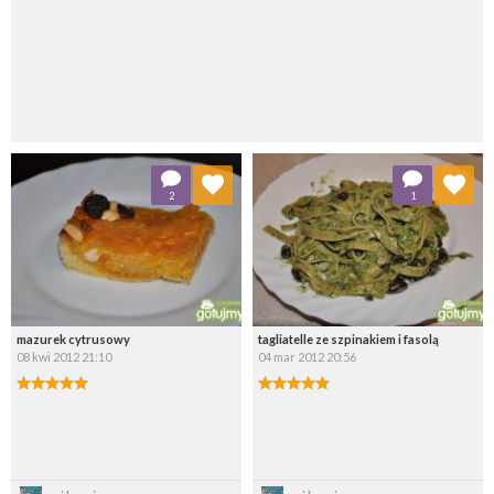
Dodaj do ulubionych
Dodaj do ulubionych
2
1
Wybierz listę:
Wybierz listę:
mazurek cytrusowy
tagliatelle ze szpinakiem i fasolą
08 kwi 2012 21:10
04 mar 2012 20:56
Zapisz
Zapisz