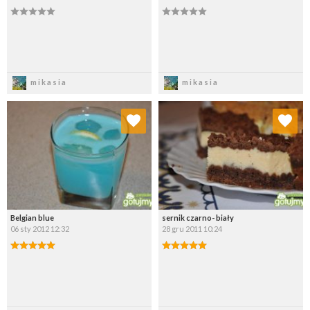
Zapisz
Zapisz
mikasia
mikasia
Dodaj do ulubionych
Dodaj do ulubionych
Wybierz listę:
Wybierz listę:
Belgian blue
sernik czarno- biały
06 sty 2012 12:32
28 gru 2011 10:24
Zapisz
Zapisz