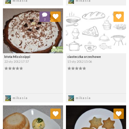
mikasia
mikasia
Dodaj do ulubionych
Dodaj do ulubionych
2
Wybierz listę:
Wybierz listę:
błota Mississippi
ciasteczka orzechowe
22 sty 2012 17:57
15 sty 2012 15:06
Zapisz
Zapisz
mikasia
mikasia
Dodaj do ulubionych
Dodaj do ulubionych
Wybierz listę:
Wybierz listę: