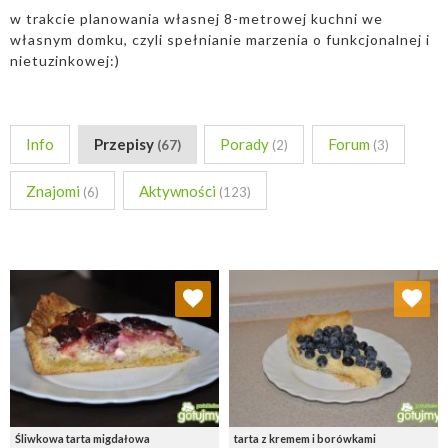
w trakcie planowania własnej 8-metrowej kuchni we
własnym domku, czyli spełnianie marzenia o funkcjonalnej i
nietuzinkowej:)
Info
Przepisy
Porady
Forum
(67)
(2)
(3)
Znajomi
Aktywności
(6)
(123)
Dodaj do ulubionych
Dodaj do ulubionych
Wybierz listę:
Wybierz listę:
Śliwkowa tarta migdałowa
tarta z kremem i borówkami