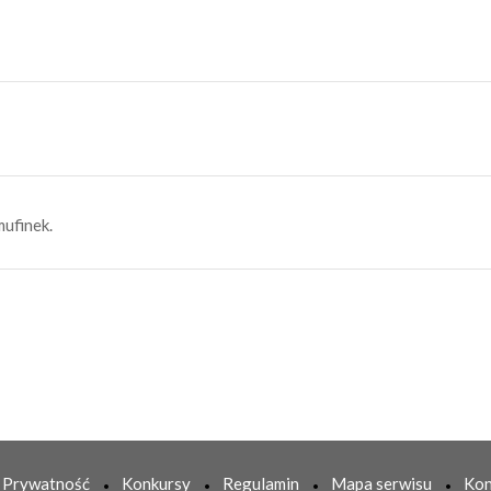
mufinek.
Prywatność
Konkursy
Regulamin
Mapa serwisu
Kon