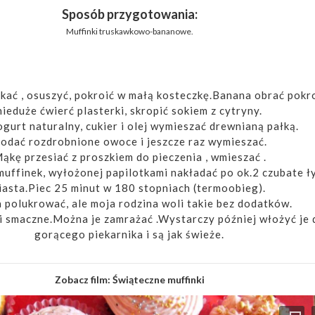
Sposób przygotowania:
Muffinki truskawkowo-bananowe.
kać , osuszyć, pokroić w małą kosteczkę.Banana obrać pokr
nieduże ćwierć plasterki, skropić sokiem z cytryny.
jogurt naturalny, cukier i olej wymieszać drewnianą pałką.
odać rozdrobnione owoce i jeszcze raz wymieszać.
ąkę przesiać z proszkiem do pieczenia , wmieszać .
uffinek, wyłożonej papilotkami nakładać po ok.2 czubate ł
iasta.Piec 25 minut w 180 stopniach (termoobieg).
polukrować, ale moja rodzina woli takie bez dodatków.
i smaczne.Można je zamrażać .Wystarczy później włożyć je 
gorącego piekarnika i są jak świeże.
Zobacz film:
Świąteczne muffinki