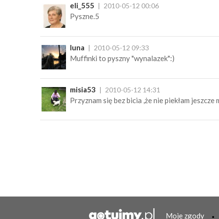
eli_555
2010-05-12 00:06
Pyszne.5
luna
2010-05-12 09:33
Muffinki to pyszny "wynalazek":)
misia53
2010-05-12 14:31
Przyznam się bez bicia ,że nie piekłam jeszcze 
Moje zgody