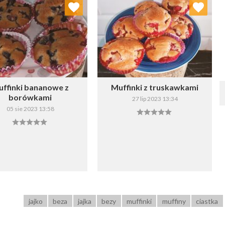
Dodaj do ulubionych
Dodaj do ulubionych
Wybierz listę:
Wybierz listę:
ffinki bananowe z
Muffinki z truskawkami
borówkami
27 lip 2023 13:34
05 sie 2023 13:58
Zapisz
Zapisz
jajko
beza
jajka
bezy
muffinki
muffiny
ciastka