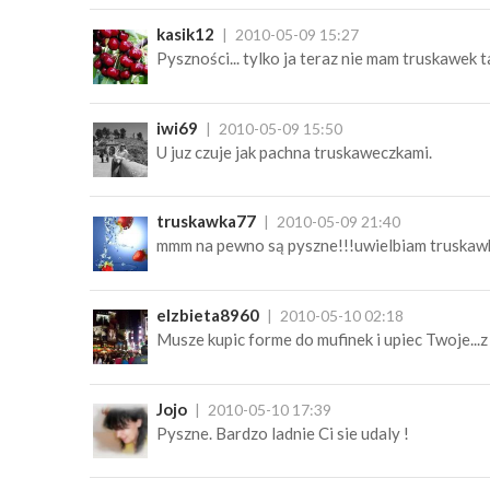
kasik12
2010-05-09 15:27
Pyszności... tylko ja teraz nie mam truskawek t
iwi69
2010-05-09 15:50
U juz czuje jak pachna truskaweczkami.
truskawka77
2010-05-09 21:40
mmm na pewno są pyszne!!!uwielbiam truskawki
elzbieta8960
2010-05-10 02:18
Musze kupic forme do mufinek i upiec Twoje...
Jojo
2010-05-10 17:39
Pyszne. Bardzo ladnie Ci sie udaly !