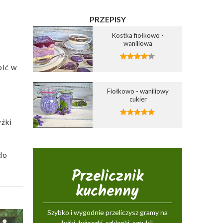
PRZEPISY
Kostka fiołkowo -
waniliowa
oić w
Fiołkowo - waniliowy
cukier
yżki
do
Przelicznik
kuchenny
Szybko i wygodnie przeliczysz gramy na
łyżki, łyżeczki, szklanki, sztuki!