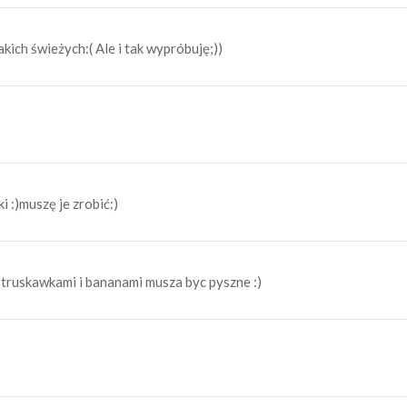
akich świeżych:( Ale i tak wypróbuję;))
 :)muszę je zrobić:)
z truskawkami i bananami musza byc pyszne :)