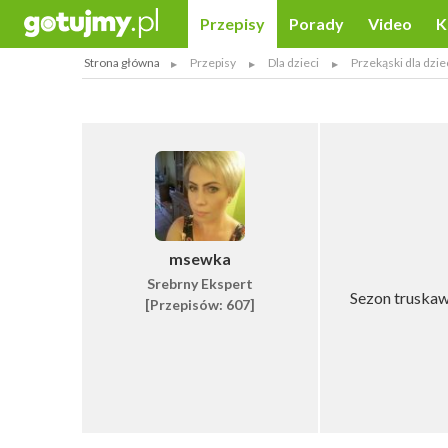
Przepisy
Porady
Video
K
Strona główna
Przepisy
Dla dzieci
Przekąski dla dzie
msewka
Srebrny Ekspert
Sezon truskaw
[Przepisów: 607]