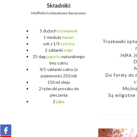
Składniki:
Muffinki truskawkowo-bananowe.
5 dużych
truskawek
1 nieduży
banan
Truskawki opłu
sok z 1/3
cytryny
2 szklanki
mąki
Jajka, 
25 dag
jogurtu
naturalnego
D
bez cukru
M
4/5 szklanki cukru (o
Do formy do m
pojemności 250 ml)
c
150 ml oleju
Można 
2 łyżeczki proszku do
Są wilgotne 
pieczenia
2
jajka