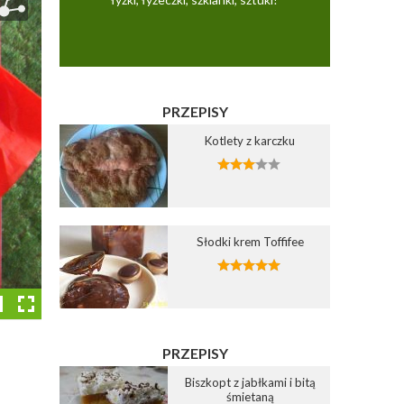
PRZEPISY
Kotlety z karczku
Słodki krem Toffifee
PRZEPISY
Biszkopt z jabłkami i bitą
śmietaną