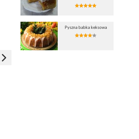
Dodaj do ulubionych
Dodaj do ulubionych
1
Wybierz listę:
Wybierz listę:
Pyszna babka keksowa
Kruche babeczki z
Babeczki z owocami lata
karmelem i owocami
10 lip 2022 17:10
15 kwi 2023 01:12
Zapisz
Zapisz
misia5
Justi2401