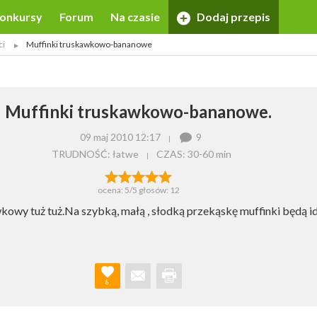
onkursy
Forum
Na czasie
Dodaj przepis
ci
Muffinki truskawkowo-bananowe
Muffinki truskawkowo-bananowe.
09 maj 2010 12:17
9
TRUDNOŚĆ: łatwe
CZAS:
30-60 min
ocena:
5
/5 głosów:
12
kowy tuż tuż.Na szybką, małą , słodką przekąskę muffinki będą id
8