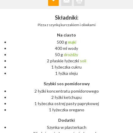
Składniki:
Pizza z szynką kurczakiem i oliwkami
Na ciasto
500 g
mąki
400 ml wody
50 g
drożdży
2 płaskie łyżeczki
soli
1 łyżeczka cukru
1 łyżka oleju
Szybki sos pomidorowy
2 łyżki koncentratu pomidorowego
2 łyżki ketchupu
1 łyżeczka ostrej pasty paprykowej
1 łyżeczka oregano
Dodatki
Szynka w plasterkach