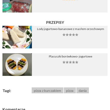
PRZEPISY
Lody jogurtowo-bananowe z masłem orzechowym
Placuszki borówkowo- jogurtowe
Tagi:
pizza z kurczakiem
pizza
dania
Komentarze