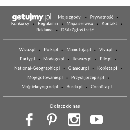
Moje zgody
Prywatność
Konkursy
Regulamin
Mapa serwisu
Kontakt
Reklama
DSA/Zgłoś treść
Wizaz.pl
Polki.pl
Mamotoja.pl
Viva.pl
Party.pl
Modago.pl
Ilewazy.pl
Elle.pl
National-Geographic.pl
Glamour.pl
Kobieta.pl
Mojegotowanie.pl
Przyslijprzepis.pl
Mojpieknyogrod.pl
Burda.pl
Cocolita.pl
Dołącz do nas