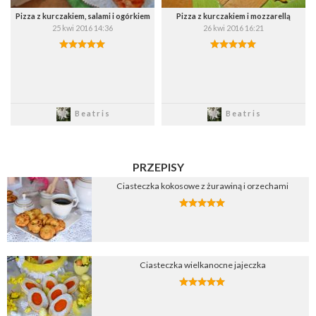
Pizza z kurczakiem, salami i ogórkiem
Pizza z kurczakiem i mozzarellą
25 kwi 2016 14:36
26 kwi 2016 16:21
Zapisz
Zapisz
Beatris
Beatris
PRZEPISY
Ciasteczka kokosowe z żurawiną i orzechami
Ciasteczka wielkanocne jajeczka