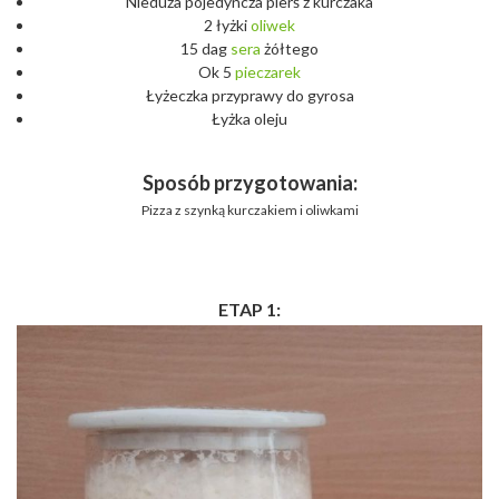
Nieduża pojedyncza pierś z kurczaka
2 łyżki
oliwek
15 dag
sera
żółtego
Ok 5
pieczarek
Łyżeczka przyprawy do gyrosa
Łyżka oleju
Sposób przygotowania:
Pizza z szynką kurczakiem i oliwkami
ETAP 1: