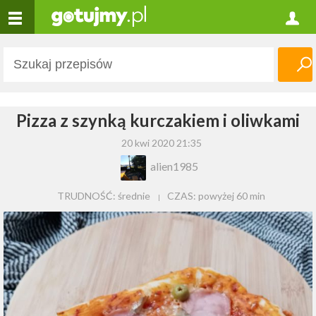
Pizza z szynką kurczakiem i oliwkami
20 kwi 2020 21:35
alien1985
TRUDNOŚĆ: średnie
CZAS:
powyżej 60 min