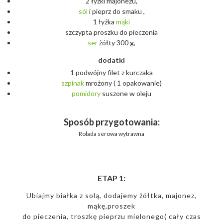
2 łyżki majonezu,
sól
i pieprz do smaku ,
1 łyżka
mąki
szczypta proszku do pieczenia
ser
żółty 300 g,
dodatki
1 podwójny filet z kurczaka
szpinak
mrożony ( 1 opakowanie)
pomidory
suszone w oleju
Sposób przygotowania:
Rolada serowa wytrawna
ETAP 1:
Ubiajmy białka z solą, dodajemy żółtka, majonez,
mąkę,proszek
do pieczenia, troszkę pieprzu mielonego( cały czas