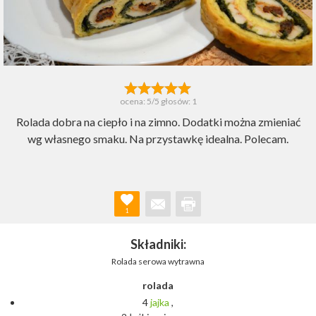
ocena:
5
/5 głosów:
1
Rolada dobra na ciepło i na zimno. Dodatki można zmieniać
wg własnego smaku. Na przystawkę idealna. Polecam.
1
Składniki:
Rolada serowa wytrawna
rolada
4
jajka
,