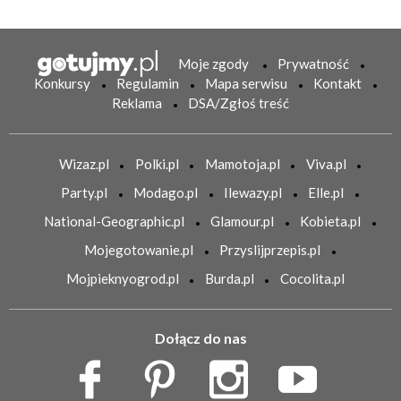
Moje zgody
Prywatność
Konkursy
Regulamin
Mapa serwisu
Kontakt
Reklama
DSA/Zgłoś treść
Wizaz.pl
Polki.pl
Mamotoja.pl
Viva.pl
Party.pl
Modago.pl
Ilewazy.pl
Elle.pl
National-Geographic.pl
Glamour.pl
Kobieta.pl
Mojegotowanie.pl
Przyslijprzepis.pl
Mojpieknyogrod.pl
Burda.pl
Cocolita.pl
Dołącz do nas