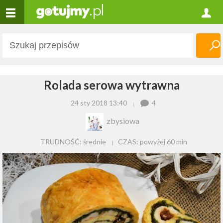
Rolada serowa wytrawna
24 sty 2018 13:40
4
zbysiowa
TRUDNOŚĆ: średnie
CZAS:
powyżej 60 min