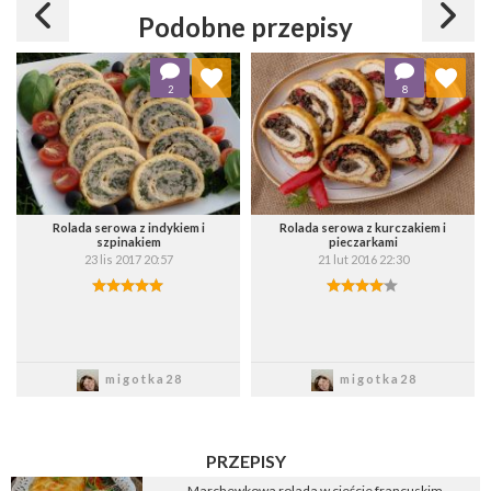
Podobne przepisy
Dodaj do ulubionych
Dodaj do ulubionych
2
8
Wybierz listę:
Wybierz listę:
Rolada serowa z indykiem i
Rolada serowa z kurczakiem i
szpinakiem
pieczarkami
23 lis 2017 20:57
21 lut 2016 22:30
Zapisz
Zapisz
migotka28
migotka28
PRZEPISY
Marchewkowa rolada w cieście francuskim