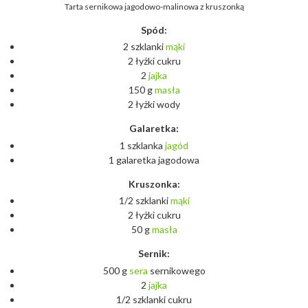
Tarta sernikowa jagodowo-malinowa z kruszonką
Spód:
2 szklanki
mąki
2 łyżki cukru
2
jajka
150 g
masła
2 łyżki wody
Galaretka:
1 szklanka
jagód
1 galaretka jagodowa
Kruszonka:
1/2 szklanki
mąki
2 łyżki cukru
50 g
masła
Sernik:
500 g
sera
sernikowego
2
jajka
1/2 szklanki cukru