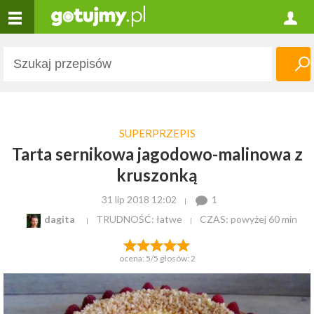
SUPERPRZEPIS
Tarta sernikowa jagodowo-malinowa z
kruszonką
31 lip 2018 12:02
1
dagita
TRUDNOŚĆ: łatwe
CZAS:
powyżej 60 min
ocena:
5
/5 głosów:
2