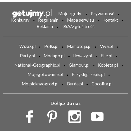
Moje zgody
Prywatność
Konkursy
Regulamin
Mapa serwisu
Kontakt
Reklama
DSA/Zgłoś treść
Wizaz.pl
Polki.pl
Mamotoja.pl
Viva.pl
Party.pl
Modago.pl
Ilewazy.pl
Elle.pl
National-Geographic.pl
Glamour.pl
Kobieta.pl
Mojegotowanie.pl
Przyslijprzepis.pl
Mojpieknyogrod.pl
Burda.pl
Cocolita.pl
Dołącz do nas