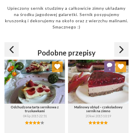
Upieczony sernik studzimy a całkowicie zimny układamy
na środku jagodowej galaretki. Sernik posypujemy
kruszonką i dekorujemy na około oraz z wierzchu malinami.
Smacznego :)
Podobne przepisy
Dodaj do ulubionych
Dodaj do ulubionych
4
Wybierz listę:
Wybierz listę:
Odchudzona tarta sernikowa z
Malinowy obłęd – czekoladowy
truskawkami
sernik na zimno
04 lip 2015 22:51
20 kwi 2015 10:19