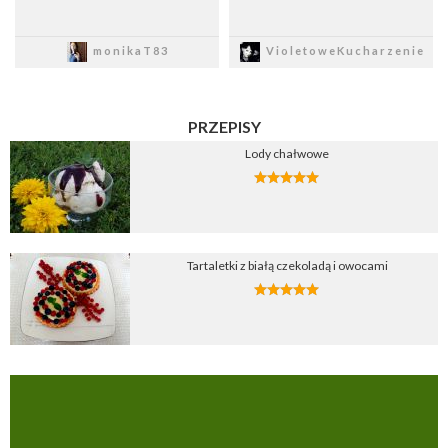
Zapisz
Zapisz
monikaT83
VioletoweKucharzenie
PRZEPISY
Lody chałwowe
Tartaletki z białą czekoladą i owocami