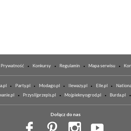
Prywatność
Konkursy
Regulamin
Mapa serwisu
Kon
a.pl
Party.pl
Modago.pl
Ilewazy.pl
Elle.pl
Nationa
anie.pl
Przyslijprzepis.pl
Mojpieknyogrod.pl
Burda.pl
Dołącz do nas