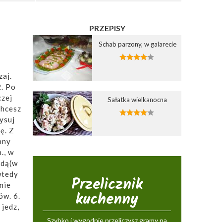
PRZEPISY
Schab parzony, w galarecie
zaj.
2. Po
czej
Sałatka wielkanocna
chcesz
ysuj
ę. Z
nny
., w
adą(w
wtedy
Przelicznik
nie
kuchenny
ów. 6.
 jedz,
Szybko i wygodnie przeliczysz gramy na