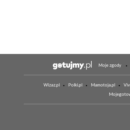
Moje zgody
Wizaz.pl
Polki.pl
Mamotoja.pl
Viv
Mojegotow