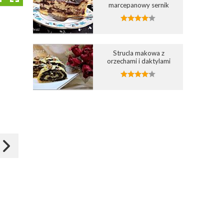
marcepanowy sernik
Strucla makowa z
Dodaj do ulubionych
Dodaj do ulubionych
orzechami i daktylami
1
Wybierz listę:
Wybierz listę:
Sałatka świąteczna z
Sałatka wigilijna
paluszkami surimi
30 paź 2023 07:43
28 mar 2024 07:53
Zapisz
Zapisz
Kulinarna Chwila
Kulinarna Chwila