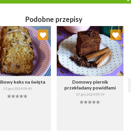
Podobne przepisy
Dodaj do ulubionych
Dodaj do ulubionych
Wybierz listę:
Wybierz listę:
liowy keks na święta
Domowy piernik
przekładany powidłami
21 gru 2024 09:45
07 gru 2024 09:19
Zapisz
Zapisz