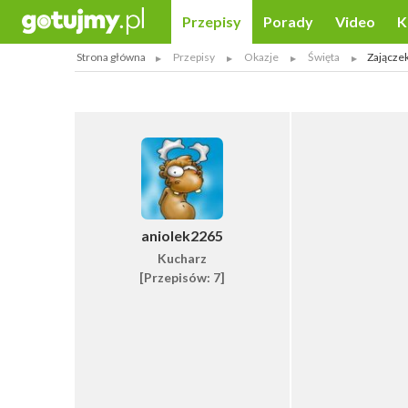
Przepisy
Porady
Video
K
Strona główna
Przepisy
Okazje
Święta
Zajączek
aniolek2265
Kucharz
[Przepisów: 7]