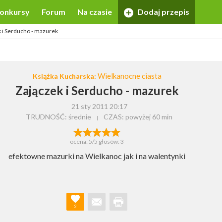
onkursy
Forum
Na czasie
Dodaj przepis
 i Serducho - mazurek
Wielkanocne ciasta
Książka Kucharska:
Zajączek i Serducho - mazurek
21 sty 2011 20:17
TRUDNOŚĆ: średnie
CZAS:
powyżej 60 min
ocena:
5
/5 głosów:
3
efektowne mazurki na Wielkanoc jak i na walentynki
2