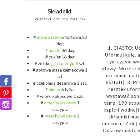
Składniki:
Zajączek i Serducho - mazurek
#
mąka
pszenna
tortowa 50
dag
1. CIASTO: Ut
#
masło
36 dag
Uformuj kulę, 
# cukier 16 dag
tym czasie wyj
# żółtko
jaja
kurzego
8 szt.
głowy. Możesz dl
# gotowa masa kajmakowa 1
otrzymać na te
szt.
kształt). 3. 
# czekolada deserowa 1 szt.
resztek uform
#
mleko
6 łyżka
wystawać pona
# wiórki kokosowe 1 szt.
temp. 190 stop
#
orzechy
laskowe
1
szczypta
kąpieli wodnej)
#
orzechy
włoskie
1
składniki mas
szczypta
udekoruj. Zalej
Odstaw ciasto w