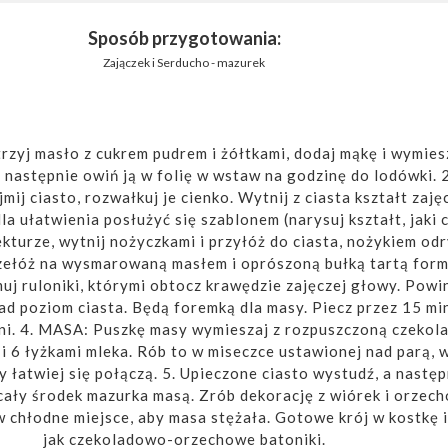
Sposób przygotowania:
Zajączek i Serducho - mazurek
rzyj masło z cukrem pudrem i żółtkami, dodaj mąkę i wymies
a następnie owiń ją w folię w wstaw na godzinę do lodówki. 
mij ciasto, rozwałkuj je cienko. Wytnij z ciasta kształt zaję
a ułatwienia posłużyć się szablonem (narysuj kształt, jaki 
kturze, wytnij nożyczkami i przyłóż do ciasta, nożykiem odr
Przełóż na wysmarowaną masłem i oprószoną bułką tartą form
uj ruloniki, którymi obtocz krawędzie zajęczej głowy. Powi
d poziom ciasta. Będą foremką dla masy. Piecz przez 15 min
ni. 4. MASA: Puszkę masy wymieszaj z rozpuszczoną czekol
 i 6 łyżkami mleka. Rób to w miseczce ustawionej nad parą, 
y łatwiej się połączą. 5. Upieczone ciasto wystudź, a następ
 cały środek mazurka masą. Zrób dekorację z wiórek i orzech
 chłodne miejsce, aby masa stężała. Gotowe krój w kostkę i
jak czekoladowo-orzechowe batoniki.