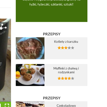
łyżki, łyżeczki, szklanki, sztuki!
PRZEPISY
Kotlety z karczku
Muffinki z chałwą i
rodzynkami
PRZEPISY
Czekoladowo