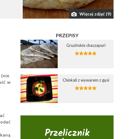
Więcej zdjęć (9)
PRZEPISY
Gruzińskie chaczapuri
 (nie
Chinkali z wywarem z gęsi
wić w
dać
dodać
Przelicznik
ekaną