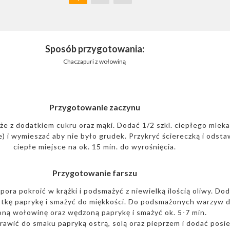
Sposób przygotowania:
Chaczapuri z wołowiną
Przygotowanie zaczynu
e z dodatkiem cukru oraz mąki. Dodać 1/2 szkl. ciepłego mleka
) i wymieszać aby nie było grudek. Przykryć ściereczką i odsta
ciepłe miejsce na ok. 15 min. do wyrośnięcia.
Przygotowanie farszu
pora pokroić w krążki i podsmażyć z niewielką ilością oliwy. Do
stkę paprykę i smażyć do miękkości. Do podsmażonych warzyw 
oną wołowinę oraz wędzoną paprykę i smażyć ok. 5-7 min.
rawić do smaku papryką ostrą, solą oraz pieprzem i dodać posi