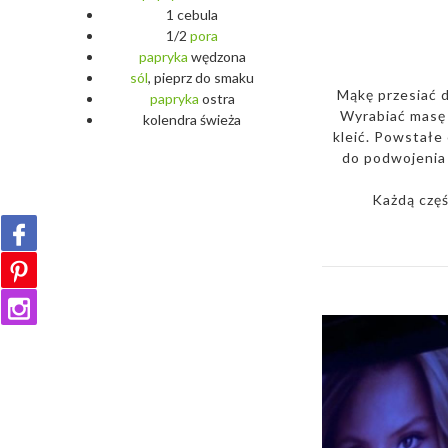
1 cebula
1/2
pora
papryka
wędzona
sól
, pieprz do smaku
Mąkę przesiać d
papryka
ostra
Wyrabiać masę d
kolendra świeża
kleić. Powstałe 
do podwojenia 
Każdą czę