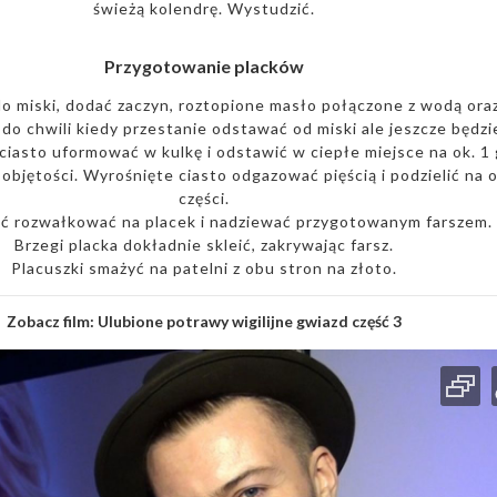
świeżą kolendrę. Wystudzić.
Przygotowanie placków
o miski, dodać zaczyn, roztopione masło połączone z wodą oraz
o chwili kiedy przestanie odstawać od miski ale jeszcze będzie
ciasto uformować w kulkę i odstawić w ciepłe miejsce na ok. 1 
objętości. Wyrośnięte ciasto odgazować pięścią i podzielić na o
części.
ść rozwałkować na placek i nadziewać przygotowanym farszem.
Brzegi placka dokładnie skleić, zakrywając farsz.
Placuszki smażyć na patelni z obu stron na złoto.
Zobacz film:
Ulubione potrawy wigilijne gwiazd część 3