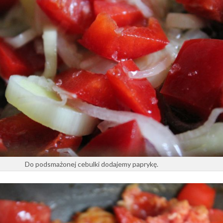
Do podsmażonej cebulki dodajemy paprykę.