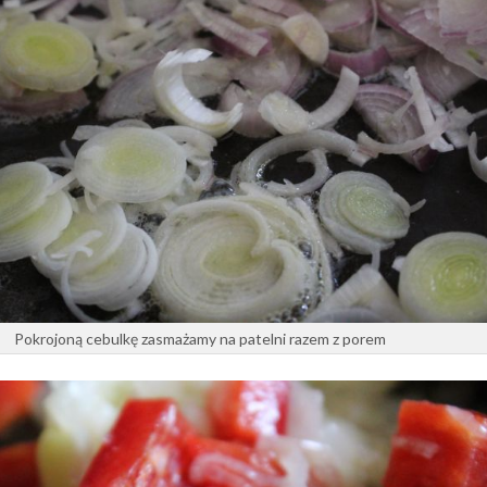
Pokrojoną cebulkę zasmażamy na patelni razem z porem