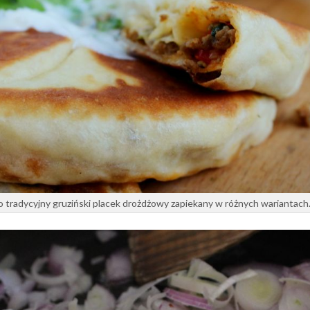
o tradycyjny gruziński placek drożdżowy zapiekany w różnych wariantach