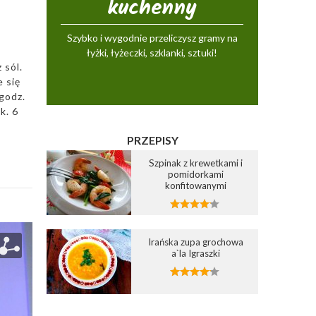
kuchenny
Szybko i wygodnie przeliczysz gramy na
łyżki, łyżeczki, szklanki, sztuki!
 sól.
 się
godz.
k. 6
PRZEPISY
Szpinak z krewetkami i
pomidorkami
konfitowanymi
Irańska zupa grochowa
a`la Igraszki