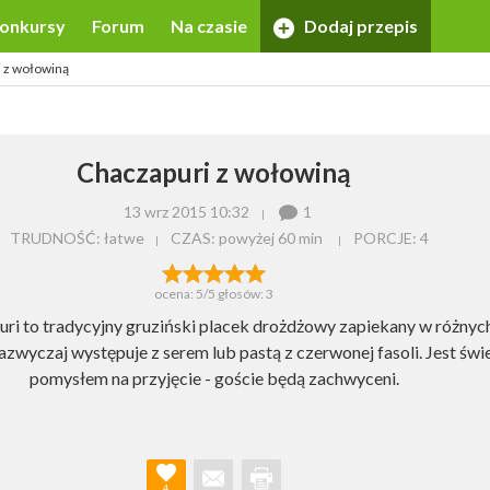
onkursy
Forum
Na czasie
Dodaj przepis
 z wołowiną
Chaczapuri z wołowiną
13 wrz 2015 10:32
1
TRUDNOŚĆ: łatwe
CZAS:
powyżej 60 min
PORCJE:
4
ocena:
5
/5 głosów:
3
ri to tradycyjny gruziński placek drożdżowy zapiekany w różnyc
azwyczaj występuje z serem lub pastą z czerwonej fasoli. Jest św
pomysłem na przyjęcie - goście będą zachwyceni.
4