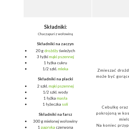
Składniki:
Chaczapuri z wołowiną
Składniki na zaczyn
20 g
drożdży
świeżych
3 łyżki
mąki
pszennej
1 łyżka cukru
1/2 szkl.
mleka
Zmieszać drożdż
może być gorące
Składniki na placki
2 szkl.
mąki
pszennej
1/2 szkl. wody
1 łyżka
masła
1 łyżeczka
soli
Cebulkę oraz 
pokrojoną w ko
Składniki na farsz
miel
300 g mielonej wołowiny
Na koniec przyp
1
papryka
czerwona