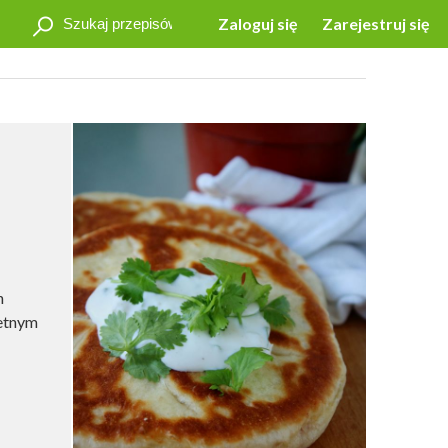
Zaloguj się
Zarejestruj się
h
ietnym