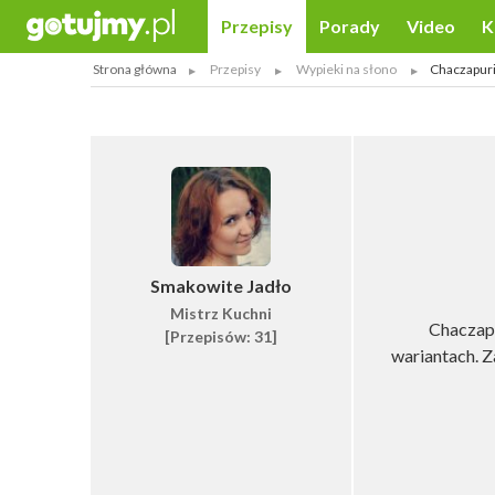
Przepisy
Porady
Video
K
Strona główna
Przepisy
Wypieki na słono
Chaczapuri
Smakowite Jadło
Mistrz Kuchni
Chaczapu
[Przepisów: 31]
wariantach. Z