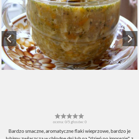
ocena:
0
/5 głosów:
0
Bardzo smaczne, aromatyczne flaki wieprzowe, bardzo je
lubimy zwłaszcza w chłodne dni lub na "dzień po imprezie", z