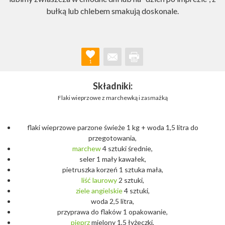
bułką lub chlebem smakują doskonale.
1
Składniki:
Flaki wieprzowe z marchewką i zasmażką
flaki wieprzowe parzone świeże 1 kg + woda 1,5 litra do
przegotowania,
marchew
4 sztuki średnie,
seler 1 mały kawałek,
pietruszka korzeń 1 sztuka mała,
liść
laurowy
2 sztuki,
ziele
angielskie
4 sztuki,
woda 2,5 litra,
przyprawa do flaków 1 opakowanie,
pieprz
mielony 1,5 łyżeczki,