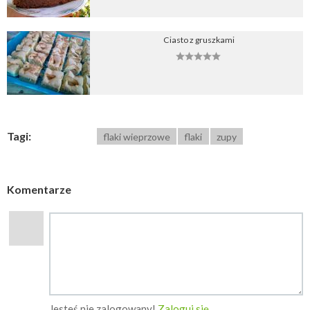
Ciasto z gruszkami
Tagi:
flaki wieprzowe
flaki
zupy
Komentarze
Jesteś nie zalogowany!
Zaloguj się