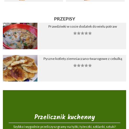
PRZEPISY
Prawdziwki w sosie dodatek do wielu potraw
Pyszne kotlety ziemniaczano-twarogowe z cebulką
Przelicznik kuchenny
Szybko i wygodnie przeliczysz gramy na łyżki, łyżeczki, szklanki, sztuki!