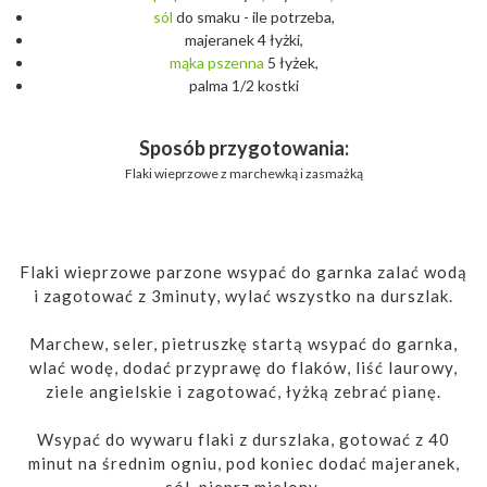
sól
do smaku - ile potrzeba,
majeranek 4 łyżki,
mąka
pszenna
5 łyżek,
palma 1/2 kostki
Sposób przygotowania:
Flaki wieprzowe z marchewką i zasmażką
Flaki wieprzowe parzone wsypać do garnka zalać wodą
i zagotować z 3minuty, wylać wszystko na durszlak.
Marchew, seler, pietruszkę startą wsypać do garnka,
wlać wodę, dodać przyprawę do flaków, liść laurowy,
ziele angielskie i zagotować, łyżką zebrać pianę.
Wsypać do wywaru flaki z durszlaka, gotować z 40
minut na średnim ogniu, pod koniec dodać majeranek,