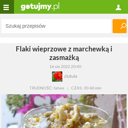
Flaki wieprzowe z marchewką i
zasmażką
16 sie 2022 20:40
ziutula
TRUDNOŚĆ: łatwe
CZAS:
30-60 min