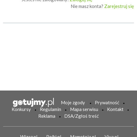
Nie masz konta?
Zarejestruj się
Moje zgody
Prywatność
Konkursy
Regulamin
Mapa serwisu
Kontakt
Reklama
DSA/Zgłoś treść
Wizaz.pl
Polki.pl
Mamotoja.pl
Viva.pl