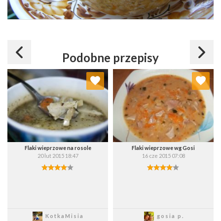
Podobne przepisy
Dodaj do ulubionych
Dodaj do ulubionych
Wybierz listę:
Wybierz listę:
Flaki wieprzowe na rosole
Flaki wieprzowe wg Gosi
20 lut 2015 18:47
16 cze 2015 07:08
Zapisz
Zapisz
KotkaMisia
gosia p.