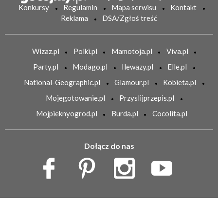
Konkursy
Regulamin
Mapa serwisu
Kontakt
Reklama
DSA/Zgłoś treść
Wizaz.pl
Polki.pl
Mamotoja.pl
Viva.pl
Party.pl
Modago.pl
Ilewazy.pl
Elle.pl
National-Geographic.pl
Glamour.pl
Kobieta.pl
Mojegotowanie.pl
Przyslijprzepis.pl
Mojpieknyogrod.pl
Burda.pl
Cocolita.pl
Dołącz do nas
Copyright Burda Media Polska Sp. z o.o.