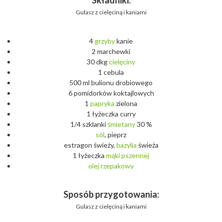
Składniki:
Gulasz z cielęciną i kaniami
4
grzyby
kanie
2 marchewki
30 dkg
cielęciny
1 cebula
500 ml bulionu drobiowego
6 pomidorków koktajlowych
1
papryka
zielona
1 łyżeczka curry
1/4 szklanki
śmietany
30 %
sól
, pieprz
estragon świeży,
bazylia
świeża
1 łyżeczka
mąki
pszennej
olej
rzepakowy
Sposób przygotowania:
Gulasz z cielęciną i kaniami