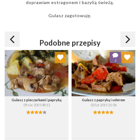
doprawiam estragonem i bazylią świeżą.
Gulasz zagotowuję.
Podobne przepisy
Dodaj do ulubionych
Dodaj do ulubionych
2
Wybierz listę:
Wybierz listę:
Gulasz z pieczarkami i papryką
Gulasz z papryką i selerem
09 sie 2015 08:12
02 lut 2015 21:06
Zapisz
Zapisz