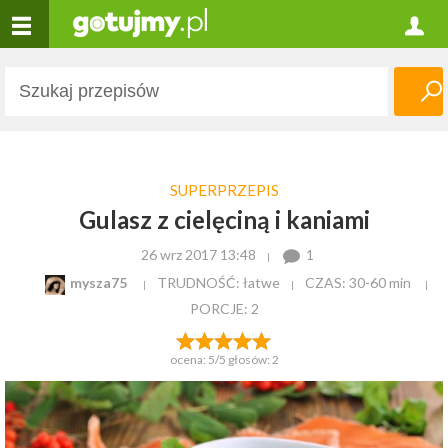
SUPERPRZEPIS
Gulasz z cielęciną i kaniami
26 wrz 2017 13:48
1
mysza75
TRUDNOŚĆ: łatwe
CZAS:
30-60 min
PORCJE:
2
ocena:
5
/5 głosów:
2