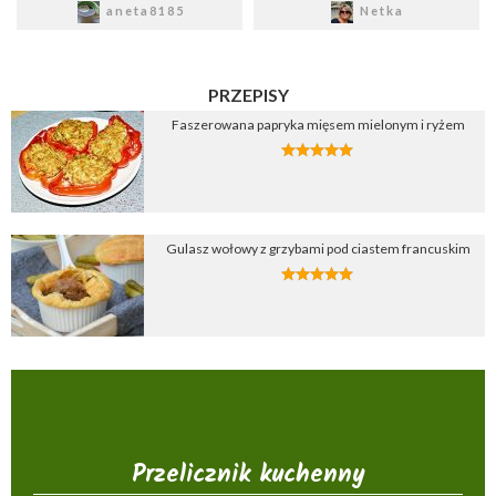
aneta8185
Netka
PRZEPISY
Faszerowana papryka mięsem mielonym i ryżem
Gulasz wołowy z grzybami pod ciastem francuskim
Przelicznik kuchenny