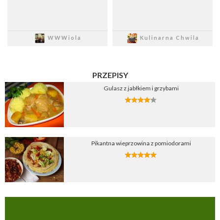
Zapisz
Zapisz
WWWiola
Kulinarna Chwila
PRZEPISY
Gulasz z jabłkiem i grzybami
Pikantna wieprzowina z pomiodorami