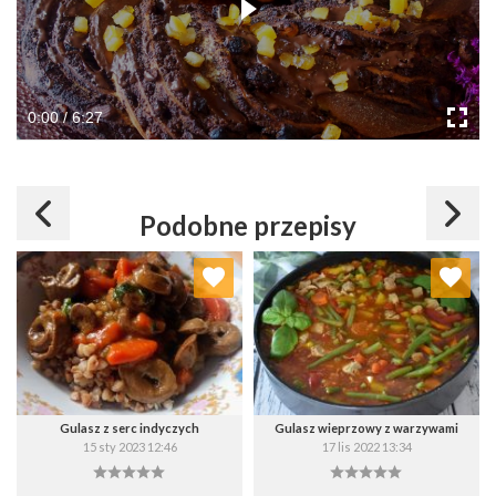
0:00 / 6:27
Podobne przepisy
Dodaj do ulubionych
Dodaj do ulubionych
Wybierz listę:
Wybierz listę:
Gulasz z serc indyczych
Gulasz wieprzowy z warzywami
15 sty 2023 12:46
17 lis 2022 13:34