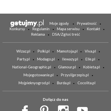
Moje zgody
Prywatność
Konkursy
Regulamin
Mapa serwisu
Kontakt
Reklama
DSA/Zgłoś treść
Wizaz.pl
Polki.pl
Mamotoja.pl
Viva.pl
Party.pl
Modago.pl
Ilewazy.pl
Elle.pl
National-Geographic.pl
Glamour.pl
Kobieta.pl
Mojegotowanie.pl
Przyslijprzepis.pl
Mojpieknyogrod.pl
Burda.pl
Cocolita.pl
Dołącz do nas