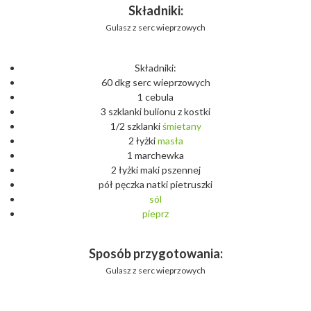
Składniki:
Gulasz z serc wieprzowych
Składniki:
60 dkg serc wieprzowych
1 cebula
3 szklanki bulionu z kostki
1/2 szklanki
śmietany
2 łyżki
masła
1 marchewka
2 łyżki maki pszennej
pół pęczka natki pietruszki
sól
pieprz
Sposób przygotowania:
Gulasz z serc wieprzowych