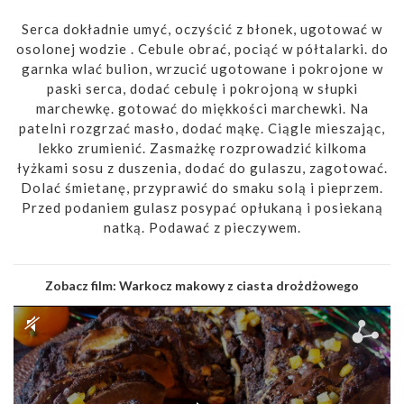
Serca dokładnie umyć, oczyścić z błonek, ugotować w
osolonej wodzie . Cebule obrać, pociąć w półtalarki. do
garnka wlać bulion, wrzucić ugotowane i pokrojone w
paski serca, dodać cebulę i pokrojoną w słupki
marchewkę. gotować do miękkości marchewki. Na
patelni rozgrzać masło, dodać mąkę. Ciągle mieszając,
lekko zrumienić. Zasmażkę rozprowadzić kilkoma
łyżkami sosu z duszenia, dodać do gulaszu, zagotować.
Dolać śmietanę, przyprawić do smaku solą i pieprzem.
Przed podaniem gulasz posypać opłukaną i posiekaną
natką. Podawać z pieczywem.
Zobacz film:
Warkocz makowy z ciasta drożdżowego