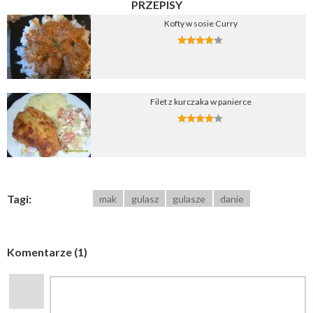
PRZEPISY
Kofty w sosie Curry
Filet z kurczaka w panierce
Tagi:
mak
gulasz
gulasze
danie
Komentarze (1)