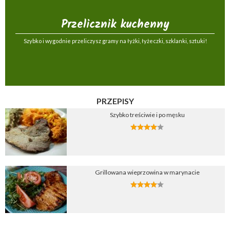
Przelicznik kuchenny
Szybko i wygodnie przeliczysz gramy na łyżki, łyżeczki, szklanki, sztuki!
PRZEPISY
Szybko treściwie i po męsku
Grillowana wieprzowina w marynacie