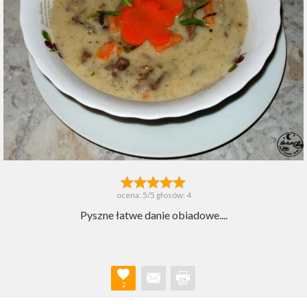
ocena:
5
/5 głosów:
4
Pyszne łatwe danie obiadowe....
2