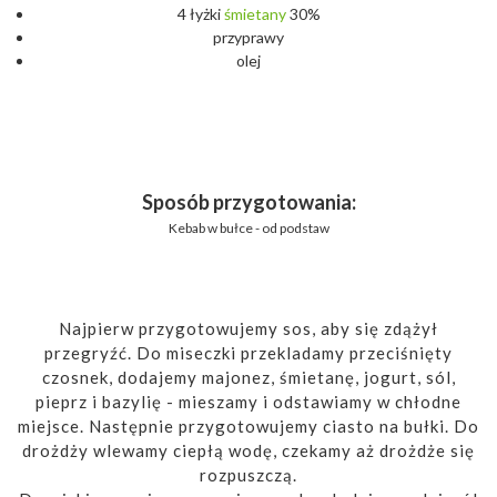
4 łyżki
śmietany
30%
przyprawy
olej
Sposób przygotowania:
Kebab w bułce - od podstaw
Najpierw przygotowujemy sos, aby się zdążył
przegryźć. Do miseczki przekladamy przeciśnięty
czosnek, dodajemy majonez, śmietanę, jogurt, sól,
pieprz i bazylię - mieszamy i odstawiamy w chłodne
miejsce. Następnie przygotowujemy ciasto na bułki. Do
drożdży wlewamy ciepłą wodę, czekamy aż drożdże się
rozpuszczą.