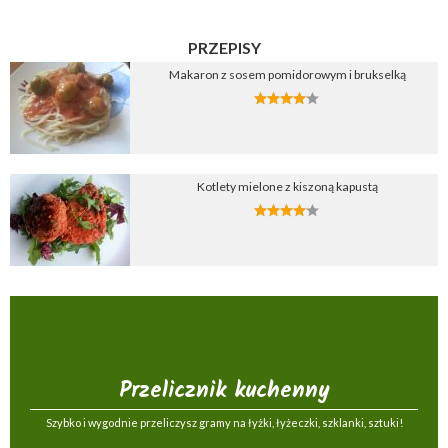
PRZEPISY
Makaron z sosem pomidorowym i brukselką
Kotlety mielone z kiszoną kapustą
Przelicznik kuchenny
Szybko i wygodnie przeliczysz gramy na łyżki, łyżeczki, szklanki, sztuki!