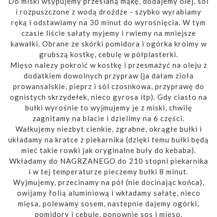
Do miski wsypujemy przesianą mąkę, dodajemy olej, sól
i rozpuszczone z wodą drożdże - szybko wyrabiamy
ręką i odstawiamy na 30 minut do wyrośnięcia. W tym
czasie liście sałaty myjemy i rwiemy na mniejsze
kawałki. Obrane ze skórki pomidora i ogórka kroimy w
grubszą kostkę, cebulę w półplasterki.
Mięso nalezy pokroić w kostkę i przesmażyć na oleju z
dodatkiem dowolnych przypraw (ja dałam zioła
prowansalskie, pieprz i sól czosnkowa, przyprawę do
ognistych skrzydełek, nieco gyrosa itp). Gdy ciasto na
bułki wyrośnie to wyjmujemy je z miski, chwilę
zagnitamy na blacie i dzielimy na 6 części.
Wałkujemy niezbyt cienkie, zgrabne, okrągłe bułki i
układamy na kratce z piekarnika (dzięki temu bułki będą
mieć takie rowki jak oryginalne buły do kebaba).
Wkładamy do NAGRZANEGO do 210 stopni piekarnika
i w tej temperaturze pieczemy bułki 8 minut.
Wyjmujemy, przecinamy na pół (nie docinając końca),
owijamy folią aluminiową i wkładamy sałatę, nieco
mięsa, polewamy sosem, nastepnie dajemy ogórki,
pomidory i cebulę, ponownie sos i mięso.