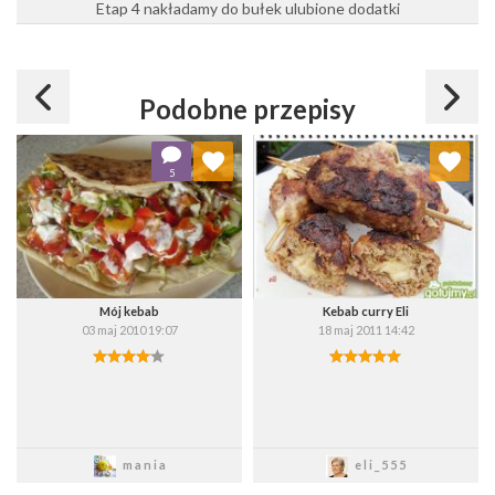
Etap 4 nakładamy do bułek ulubione dodatki
Podobne przepisy
Dodaj do ulubionych
Dodaj do ulubionych
5
Wybierz listę:
Wybierz listę:
Mój kebab
Kebab curry Eli
03 maj 2010 19:07
18 maj 2011 14:42
Zapisz
Zapisz
mania
eli_555