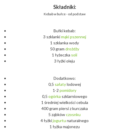
Składniki:
Kebab w bułce - od podstaw
Bułki kebab:
3 szklanki
mąki
pszennej
1 szklanka wody
50 gram
drożdży
1 łyżeczka
soli
3 łyżki oleju
Dodatkowo:
0,5
sałaty
lodowej
1-2
pomidory
0,5
ogórka
szklarniowego
1 średniej wielkości cebula
400 gram piersi z kurczaka
5 ząbków
czosnku
4 łyżki
jogurtu
naturalnego
1 łyżka majonezu